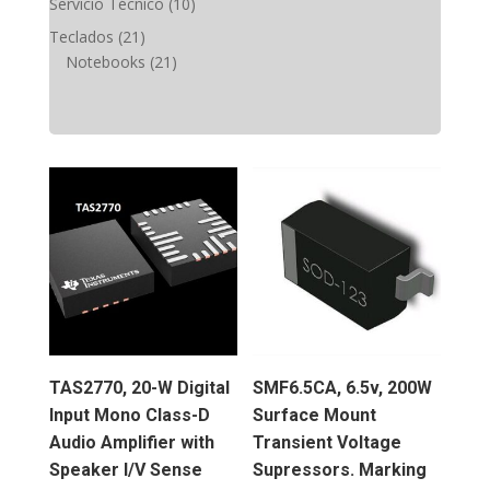
10
Servicio Técnico
10
productos
21
Teclados
21
productos
21
Notebooks
21
productos
TAS2770, 20-W Digital
SMF6.5CA, 6.5v, 200W
Input Mono Class-D
Surface Mount
Audio Amplifier with
Transient Voltage
Speaker I/V Sense
Supressors. Marking