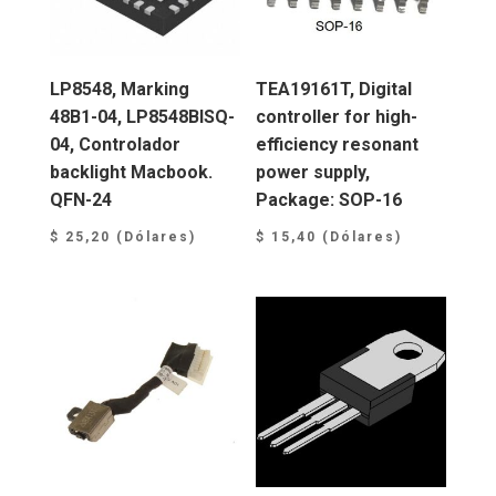
LP8548, Marking
TEA19161T, Digital
48B1-04, LP8548BISQ-
controller for high-
04, Controlador
efficiency resonant
backlight Macbook.
power supply,
QFN-24
Package: SOP-16
$
25,20
(Dólares)
$
15,40
(Dólares)