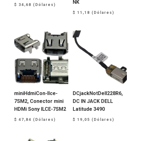
NK
$
34,68
(Dólares)
$
11,18
(Dólares)
miniHdmiCon-Ilce-
DCjackNotDell228R6,
7SM2, Conector mini
DC IN JACK DELL
HDMi Sony ILCE-7SM2
Latitude 3490
$
47,84
(Dólares)
$
19,05
(Dólares)