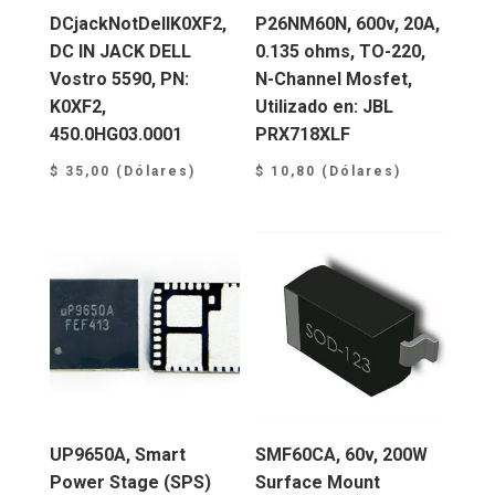
DCjackNotDellK0XF2,
P26NM60N, 600v, 20A,
DC IN JACK DELL
0.135 ohms, TO-220,
Vostro 5590, PN:
N-Channel Mosfet,
K0XF2,
Utilizado en: JBL
450.0HG03.0001
PRX718XLF
$
35,00
(Dólares)
$
10,80
(Dólares)
UP9650A, Smart
SMF60CA, 60v, 200W
Power Stage (SPS)
Surface Mount