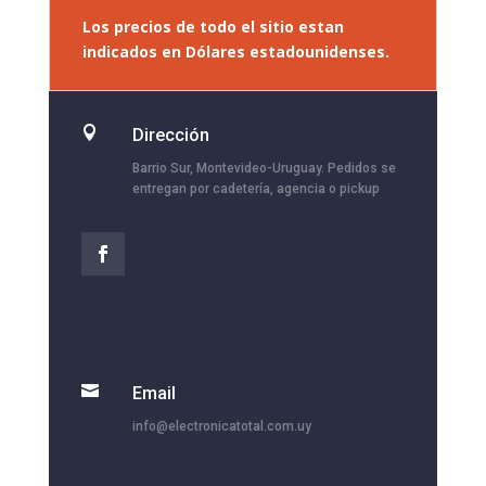
Los precios de todo el sitio estan
indicados en Dólares estadounidenses.

Dirección
Barrio Sur, Montevideo-Uruguay. Pedidos se
entregan por cadetería, agencia o pickup

Email
info@electronicatotal.com.uy