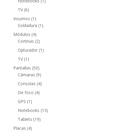
1
Notebooks
1
producto
6
TV
6
productos
1
Insumos
1
producto
1
Soldadura
1
producto
4
Módulos
4
productos
2
Cortinas
2
productos
1
Opturador
1
producto
1
TV
1
producto
50
Pantallas
50
productos
9
Cámaras
9
productos
4
Consolas
4
productos
4
De foco
4
productos
1
GPS
1
producto
13
Notebooks
13
productos
19
Tablets
19
productos
4
Placas
4