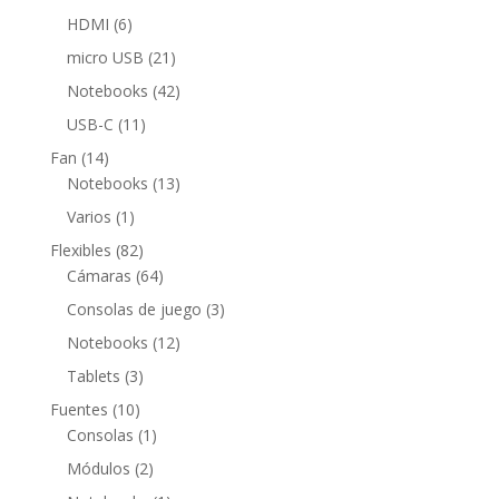
productos
6
HDMI
6
productos
21
micro USB
21
productos
42
Notebooks
42
productos
11
USB-C
11
productos
14
Fan
14
productos
13
Notebooks
13
productos
1
Varios
1
producto
82
Flexibles
82
productos
64
Cámaras
64
productos
3
Consolas de juego
3
productos
12
Notebooks
12
productos
3
Tablets
3
productos
10
Fuentes
10
productos
1
Consolas
1
producto
2
Módulos
2
productos