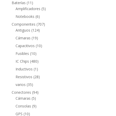
productos
11
Baterías
11
productos
5
Amplificadores
5
productos
6
Notebooks
6
productos
707
Componentes
707
124
productos
Antiguos
124
productos
19
Cámaras
19
productos
10
Capacitivos
10
productos
10
Fusibles
10
productos
480
IC Chips
480
productos
1
Inductivos
1
producto
28
Resistivos
28
productos
35
varios
35
productos
94
Conectores
94
5
productos
Cámaras
5
productos
9
Consolas
9
productos
10
GPS
10