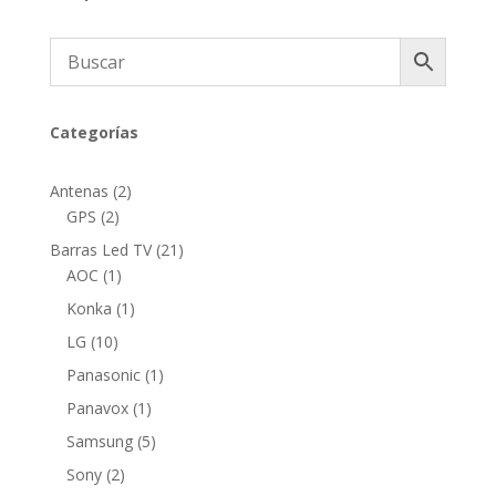
Categorías
2
Antenas
2
2
productos
GPS
2
productos
21
Barras Led TV
21
1
productos
AOC
1
producto
1
Konka
1
producto
10
LG
10
productos
1
Panasonic
1
producto
1
Panavox
1
producto
5
Samsung
5
productos
2
Sony
2