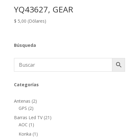
YQ43627, GEAR
$
5,00
(Dólares)
Búsqueda
Categorías
2
Antenas
2
2
productos
GPS
2
productos
21
Barras Led TV
21
1
productos
AOC
1
producto
1
Konka
1