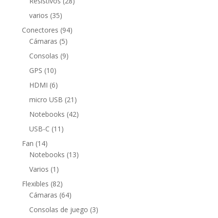
28
Resistivos
28
productos
35
varios
35
productos
94
Conectores
94
5
productos
Cámaras
5
productos
9
Consolas
9
productos
10
GPS
10
productos
6
HDMI
6
productos
21
micro USB
21
productos
42
Notebooks
42
productos
11
USB-C
11
productos
14
Fan
14
productos
13
Notebooks
13
productos
1
Varios
1
producto
82
Flexibles
82
productos
64
Cámaras
64
productos
3
Consolas de juego
3