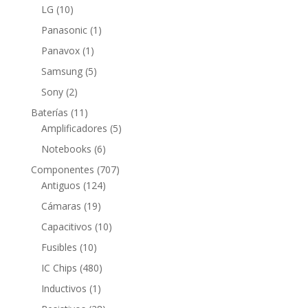
producto
10
LG
10
productos
1
Panasonic
1
producto
1
Panavox
1
producto
5
Samsung
5
productos
2
Sony
2
productos
11
Baterías
11
productos
5
Amplificadores
5
productos
6
Notebooks
6
productos
707
Componentes
707
124
productos
Antiguos
124
productos
19
Cámaras
19
productos
10
Capacitivos
10
productos
10
Fusibles
10
productos
480
IC Chips
480
productos
1
Inductivos
1
producto