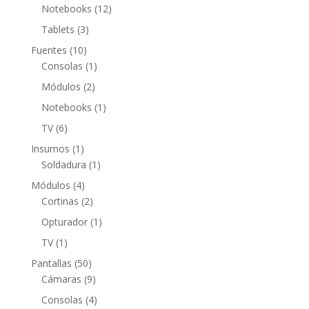
productos
12
Notebooks
12
productos
3
Tablets
3
productos
10
Fuentes
10
productos
1
Consolas
1
producto
2
Módulos
2
productos
1
Notebooks
1
producto
6
TV
6
productos
1
Insumos
1
producto
1
Soldadura
1
producto
4
Módulos
4
productos
2
Cortinas
2
productos
1
Opturador
1
producto
1
TV
1
producto
50
Pantallas
50
productos
9
Cámaras
9
productos
4
Consolas
4