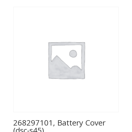
268297101, Battery Cover
(dsc-s45)