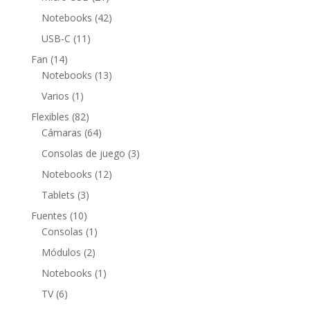
productos
42
Notebooks
42
productos
11
USB-C
11
productos
14
Fan
14
productos
13
Notebooks
13
productos
1
Varios
1
producto
82
Flexibles
82
productos
64
Cámaras
64
productos
3
Consolas de juego
3
productos
12
Notebooks
12
productos
3
Tablets
3
productos
10
Fuentes
10
productos
1
Consolas
1
producto
2
Módulos
2
productos
1
Notebooks
1
producto
6
TV
6
productos