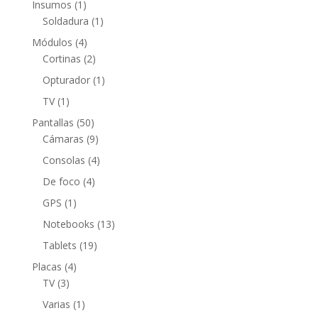
1
Insumos
1
producto
1
Soldadura
1
producto
4
Módulos
4
productos
2
Cortinas
2
productos
1
Opturador
1
producto
1
TV
1
producto
50
Pantallas
50
productos
9
Cámaras
9
productos
4
Consolas
4
productos
4
De foco
4
productos
1
GPS
1
producto
13
Notebooks
13
productos
19
Tablets
19
productos
4
Placas
4
3
productos
TV
3
productos
1
Varias
1