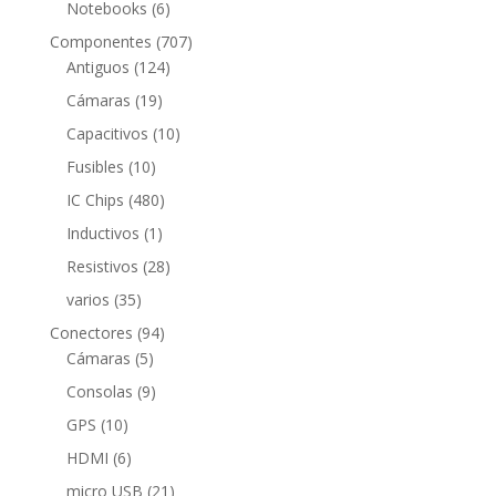
6
Notebooks
6
productos
707
Componentes
707
124
productos
Antiguos
124
productos
19
Cámaras
19
productos
10
Capacitivos
10
productos
10
Fusibles
10
productos
480
IC Chips
480
productos
1
Inductivos
1
producto
28
Resistivos
28
productos
35
varios
35
productos
94
Conectores
94
5
productos
Cámaras
5
productos
9
Consolas
9
productos
10
GPS
10
productos
6
HDMI
6
productos
21
micro USB
21