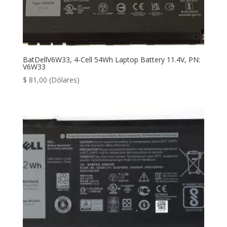
BatDellV6W33, 4-Cell 54Wh Laptop Battery 11.4V, PN:
V6W33
$
81,00
(Dólares)