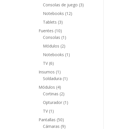
productos
3
Consolas de juego
3
productos
12
Notebooks
12
productos
3
Tablets
3
productos
10
Fuentes
10
productos
1
Consolas
1
producto
2
Módulos
2
productos
1
Notebooks
1
producto
6
TV
6
productos
1
Insumos
1
producto
1
Soldadura
1
producto
4
Módulos
4
productos
2
Cortinas
2
productos
1
Opturador
1
producto
1
TV
1
producto
50
Pantallas
50
productos
9
Cámaras
9