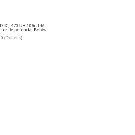
74C, 470 UH 10% .14A.
ctor de potencia, Bobina
10
(Dólares)