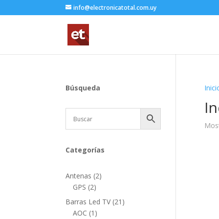
info@electronicatotal.com.uy
Búsqueda
Inici
In
Most
Categorías
2
Antenas
2
2
productos
GPS
2
productos
21
Barras Led TV
21
1
productos
AOC
1