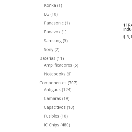
producto
1
Konka
1
producto
10
LG
10
productos
1
Panasonic
1
11R4
Indu
producto
1
Panavox
1
$
3,
producto
5
Samsung
5
productos
2
Sony
2
productos
11
Baterías
11
productos
5
Amplificadores
5
productos
6
Notebooks
6
productos
707
Componentes
707
124
productos
Antiguos
124
productos
19
Cámaras
19
productos
10
Capacitivos
10
productos
10
Fusibles
10
productos
480
IC Chips
480
productos