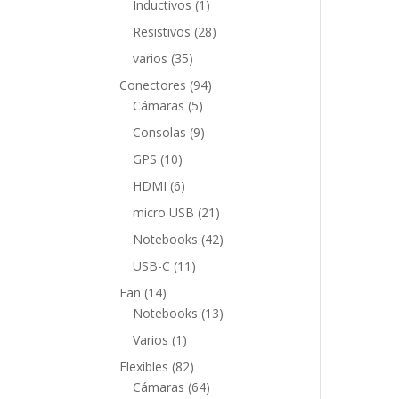
1
Inductivos
1
producto
28
Resistivos
28
productos
35
varios
35
productos
94
Conectores
94
5
productos
Cámaras
5
productos
9
Consolas
9
productos
10
GPS
10
productos
6
HDMI
6
productos
21
micro USB
21
productos
42
Notebooks
42
productos
11
USB-C
11
productos
14
Fan
14
productos
13
Notebooks
13
productos
1
Varios
1
producto
82
Flexibles
82
productos
64
Cámaras
64