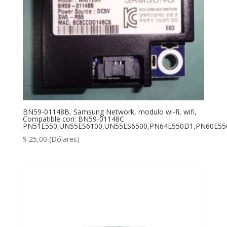
BN59-01148B, Samsung Network, modulo wi-fi, wifi,
Compatible con: BN59-01148C
PN51E550,UN55ES6100,UN55ES6500,PN64E550D1,PN60E55
$
25,00
(Dólares)