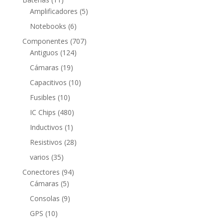
productos
5
Amplificadores
5
productos
6
Notebooks
6
productos
707
Componentes
707
124
productos
Antiguos
124
productos
19
Cámaras
19
productos
10
Capacitivos
10
productos
10
Fusibles
10
productos
480
IC Chips
480
productos
1
Inductivos
1
producto
28
Resistivos
28
productos
35
varios
35
productos
94
Conectores
94
5
productos
Cámaras
5
productos
9
Consolas
9
productos
10
GPS
10