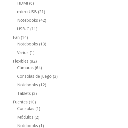
productos
6
HDMI
6
productos
21
micro USB
21
productos
42
Notebooks
42
productos
11
USB-C
11
productos
14
Fan
14
productos
13
Notebooks
13
productos
1
Varios
1
producto
82
Flexibles
82
productos
64
Cámaras
64
productos
3
Consolas de juego
3
productos
12
Notebooks
12
productos
3
Tablets
3
productos
10
Fuentes
10
productos
1
Consolas
1
producto
2
Módulos
2
productos
1
Notebooks
1