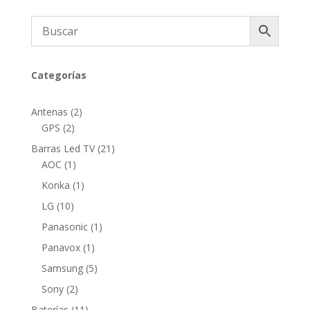
Categorías
2
Antenas
2
2
productos
GPS
2
productos
21
Barras Led TV
21
1
productos
AOC
1
producto
1
Konka
1
producto
10
LG
10
productos
1
Panasonic
1
producto
1
Panavox
1
producto
5
Samsung
5
productos
2
Sony
2
productos
11
Baterías
11