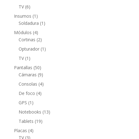
producto
6
TV
6
productos
1
Insumos
1
producto
1
Soldadura
1
producto
4
Módulos
4
productos
2
Cortinas
2
productos
1
Opturador
1
producto
1
TV
1
producto
50
Pantallas
50
productos
9
Cámaras
9
productos
4
Consolas
4
productos
4
De foco
4
productos
1
GPS
1
producto
13
Notebooks
13
productos
19
Tablets
19
productos
4
Placas
4
3
productos
TV
3