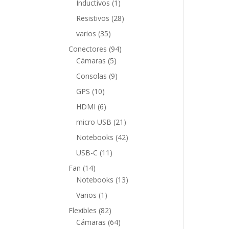
1
Inductivos
1
producto
28
Resistivos
28
productos
35
varios
35
productos
94
Conectores
94
5
productos
Cámaras
5
productos
9
Consolas
9
productos
10
GPS
10
productos
6
HDMI
6
productos
21
micro USB
21
productos
42
Notebooks
42
productos
11
USB-C
11
productos
14
Fan
14
productos
13
Notebooks
13
productos
1
Varios
1
producto
82
Flexibles
82
productos
64
Cámaras
64