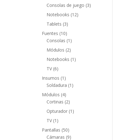
productos
3
Consolas de juego
3
productos
12
Notebooks
12
productos
3
Tablets
3
productos
10
Fuentes
10
productos
1
Consolas
1
producto
2
Módulos
2
productos
1
Notebooks
1
producto
6
TV
6
productos
1
Insumos
1
producto
1
Soldadura
1
producto
4
Módulos
4
productos
2
Cortinas
2
productos
1
Opturador
1
producto
1
TV
1
producto
50
Pantallas
50
productos
9
Cámaras
9