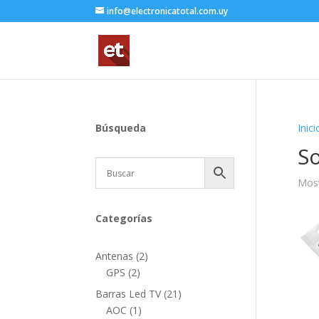
info@electronicatotal.com.uy
Búsqueda
Inici
S
Most
Categorías
2
Antenas
2
2
productos
GPS
2
productos
21
Barras Led TV
21
1
productos
AOC
1