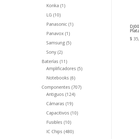
producto
1
Konka
1
producto
10
LG
10
productos
1
Panasonic
1
DJ00
Plat
producto
1
Panavox
1
$
35
producto
5
Samsung
5
productos
2
Sony
2
productos
11
Baterías
11
productos
5
Amplificadores
5
productos
6
Notebooks
6
productos
707
Componentes
707
124
productos
Antiguos
124
productos
19
Cámaras
19
productos
10
Capacitivos
10
productos
10
Fusibles
10
productos
480
IC Chips
480
productos