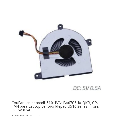
CpuFanLenIdeapadU510, P/N: BA0705HX-QKB, CPU
FAN para Laptop Lenovo Idepad U510 Series, 4-pin,
DC 5V 0.5A