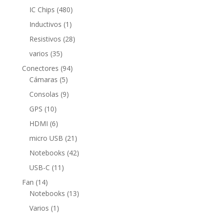
productos
480
IC Chips
480
productos
1
Inductivos
1
producto
28
Resistivos
28
productos
35
varios
35
productos
94
Conectores
94
5
productos
Cámaras
5
productos
9
Consolas
9
productos
10
GPS
10
productos
6
HDMI
6
productos
21
micro USB
21
productos
42
Notebooks
42
productos
11
USB-C
11
productos
14
Fan
14
productos
13
Notebooks
13
productos
1
Varios
1
producto