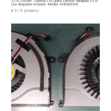
Z570 /cooler. Turbina CPU para Lenovo Ideapad Z570
con disipador incluido. Model: KSB0605HC
$
31,75
(Dólares)