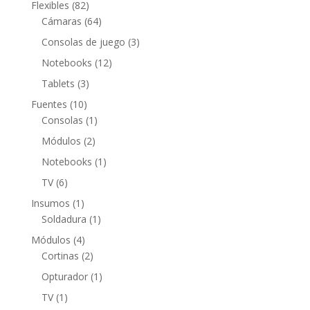
82
Flexibles
82
productos
64
Cámaras
64
productos
3
Consolas de juego
3
productos
12
Notebooks
12
productos
3
Tablets
3
productos
10
Fuentes
10
productos
1
Consolas
1
producto
2
Módulos
2
productos
1
Notebooks
1
producto
6
TV
6
productos
1
Insumos
1
producto
1
Soldadura
1
producto
4
Módulos
4
productos
2
Cortinas
2
productos
1
Opturador
1
producto
1
TV
1