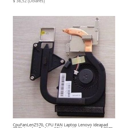
$
38,52
(Dólares)
CpuFanLenZ570, CPU FAN Laptop Lenovo Ideapad