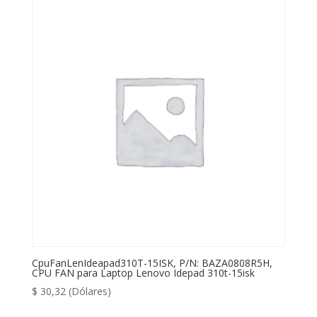
CpuFanLenIdeapad310T-15ISK, P/N: BAZA0808R5H,
CPU FAN para Laptop Lenovo Idepad 310t-15isk
$
30,32
(Dólares)