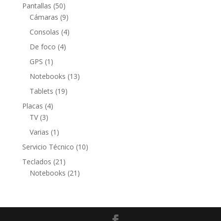
producto
50
Pantallas
50
productos
9
Cámaras
9
productos
4
Consolas
4
productos
4
De foco
4
productos
1
GPS
1
producto
13
Notebooks
13
productos
19
Tablets
19
productos
4
Placas
4
3
productos
TV
3
productos
1
Varias
1
producto
10
Servicio Técnico
10
productos
21
Teclados
21
productos
21
Notebooks
21
productos