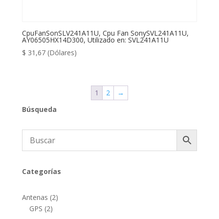
CpuFanSonSLV241A11U, Cpu Fan SonySVL241A11U,
AY06505HX14D300, Utilizado en: SVL241A11U
$
31,67
(Dólares)
1
2
→
Búsqueda
Categorías
2
Antenas
2
2
productos
GPS
2