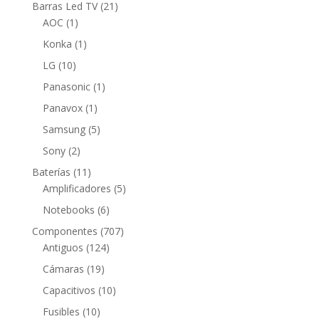
productos
21
Barras Led TV
21
1
productos
AOC
1
producto
1
Konka
1
producto
10
LG
10
productos
1
Panasonic
1
producto
1
Panavox
1
producto
5
Samsung
5
productos
2
Sony
2
productos
11
Baterías
11
productos
5
Amplificadores
5
productos
6
Notebooks
6
productos
707
Componentes
707
124
productos
Antiguos
124
productos
19
Cámaras
19
productos
10
Capacitivos
10
productos
10
Fusibles
10