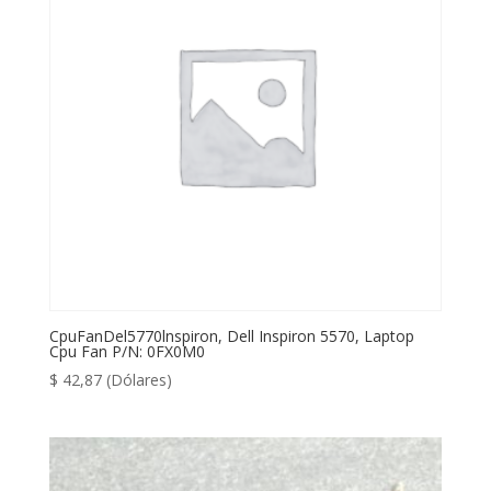
CpuFanDel5770lnspiron, Dell Inspiron 5570, Laptop
Cpu Fan P/N: 0FX0M0
$
42,87
(Dólares)