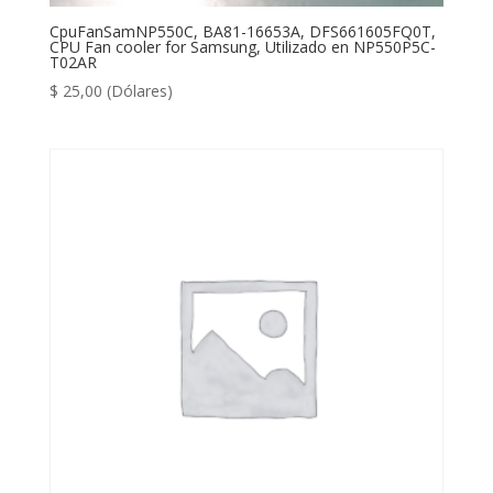
CpuFanSamNP550C, BA81-16653A, DFS661605FQ0T,
CPU Fan cooler for Samsung, Utilizado en NP550P5C-
T02AR
$
25,00
(Dólares)