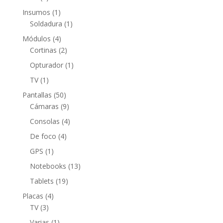
productos
1
Insumos
1
producto
1
Soldadura
1
producto
4
Módulos
4
productos
2
Cortinas
2
productos
1
Opturador
1
producto
1
TV
1
producto
50
Pantallas
50
productos
9
Cámaras
9
productos
4
Consolas
4
productos
4
De foco
4
productos
1
GPS
1
producto
13
Notebooks
13
productos
19
Tablets
19
productos
4
Placas
4
3
productos
TV
3
productos
1
Varias
1