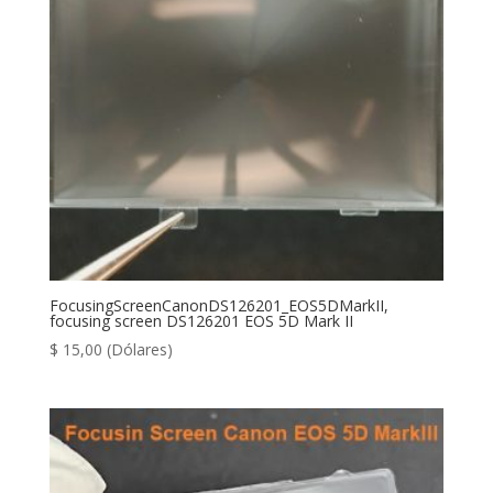
FocusingScreenCanonDS126201_EOS5DMarkII,
focusing screen DS126201 EOS 5D Mark II
$
15,00
(Dólares)