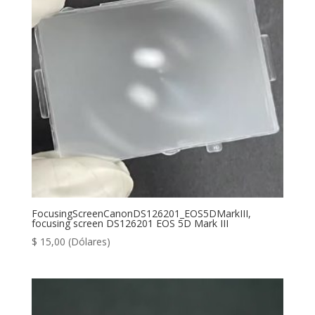
FocusingScreenCanonDS126201_EOS5DMarkIII,
focusing screen DS126201 EOS 5D Mark III
$
15,00
(Dólares)