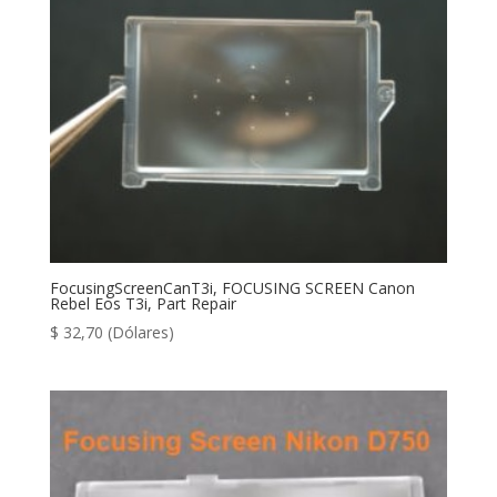
FocusingScreenCanT3i, FOCUSING SCREEN Canon
Rebel Eos T3i, Part Repair
$
32,70
(Dólares)