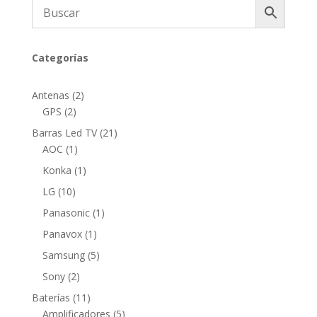
Categorías
2
Antenas
2
2
productos
GPS
2
productos
21
Barras Led TV
21
1
productos
AOC
1
producto
1
Konka
1
producto
10
LG
10
productos
1
Panasonic
1
producto
1
Panavox
1
producto
5
Samsung
5
productos
2
Sony
2
productos
11
Baterías
11
productos
5
Amplificadores
5