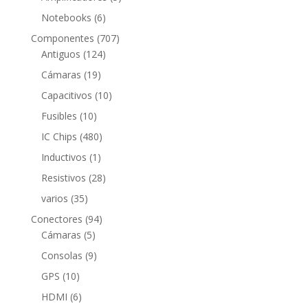
productos
6
Notebooks
6
productos
707
Componentes
707
124
productos
Antiguos
124
productos
19
Cámaras
19
productos
10
Capacitivos
10
productos
10
Fusibles
10
productos
480
IC Chips
480
productos
1
Inductivos
1
producto
28
Resistivos
28
productos
35
varios
35
productos
94
Conectores
94
5
productos
Cámaras
5
productos
9
Consolas
9
productos
10
GPS
10
productos
6
HDMI
6