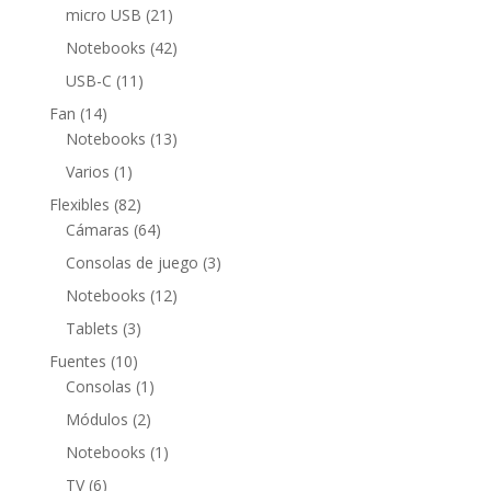
productos
21
micro USB
21
productos
42
Notebooks
42
productos
11
USB-C
11
productos
14
Fan
14
productos
13
Notebooks
13
productos
1
Varios
1
producto
82
Flexibles
82
productos
64
Cámaras
64
productos
3
Consolas de juego
3
productos
12
Notebooks
12
productos
3
Tablets
3
productos
10
Fuentes
10
productos
1
Consolas
1
producto
2
Módulos
2
productos
1
Notebooks
1
producto
6
TV
6