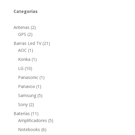
Categorías
2
Antenas
2
2
productos
GPS
2
productos
21
Barras Led TV
21
1
productos
AOC
1
producto
1
Konka
1
producto
10
LG
10
productos
1
Panasonic
1
producto
1
Panavox
1
producto
5
Samsung
5
productos
2
Sony
2
productos
11
Baterías
11
productos
5
Amplificadores
5
productos
6
Notebooks
6