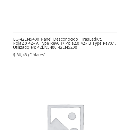
LG-42LN5400_Panel_Desconocido_TirasLedKit,
Pola2.0 42» A Type Rev0.1/ Pola2.0 42» B Type Rev0.1,
Utilizado en: 42LN5400 42LN5200
$
80,48
(Dólares)