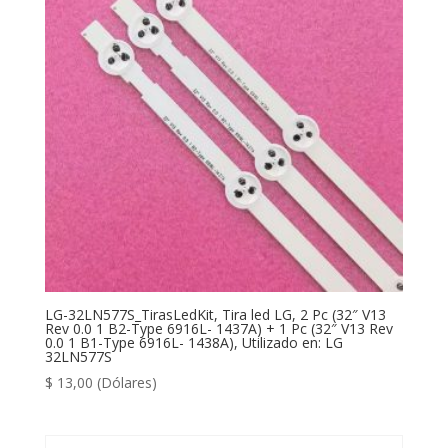
LG-32LN577S_TirasLedKit, Tira led LG, 2 Pc (32″ V13
Rev 0.0 1 B2-Type 6916L- 1437A) + 1 Pc (32″ V13 Rev
0.0 1 B1-Type 6916L- 1438A), Utilizado en: LG
32LN577S
$
13,00
(Dólares)