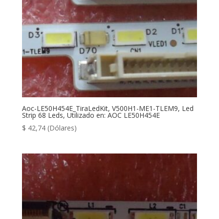
Aoc-LE50H454E_TiraLedKit, V500H1-ME1-TLEM9, Led
Strip 68 Leds, Utilizado en: AOC LE50H454E
$
42,74
(Dólares)