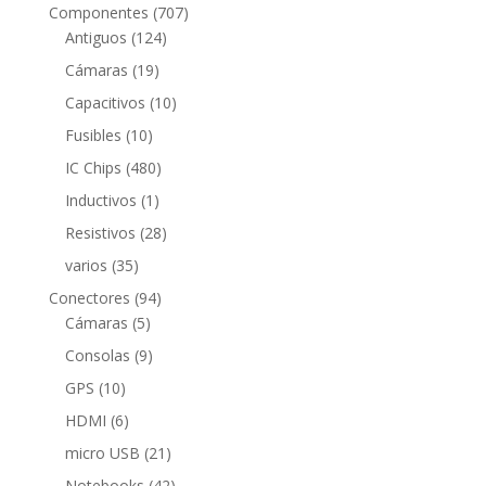
productos
707
Componentes
707
124
productos
Antiguos
124
productos
19
Cámaras
19
productos
10
Capacitivos
10
productos
10
Fusibles
10
productos
480
IC Chips
480
productos
1
Inductivos
1
producto
28
Resistivos
28
productos
35
varios
35
productos
94
Conectores
94
5
productos
Cámaras
5
productos
9
Consolas
9
productos
10
GPS
10
productos
6
HDMI
6
productos
21
micro USB
21
productos
42
Notebooks
42