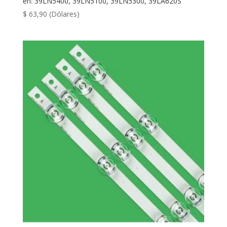
en: 39LN5400, 39LN5100, 39LN5300, 39LA620S
$
63,90
(Dólares)