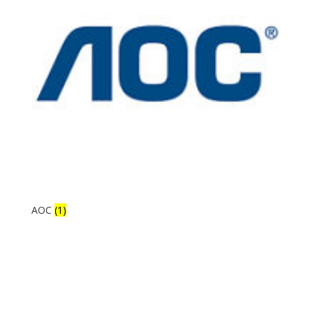
AOC
(1)