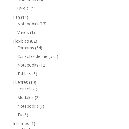
productos
11
USB-C
11
productos
14
Fan
14
productos
13
Notebooks
13
productos
1
Varios
1
producto
82
Flexibles
82
productos
64
Cámaras
64
productos
3
Consolas de juego
3
productos
12
Notebooks
12
productos
3
Tablets
3
productos
10
Fuentes
10
productos
1
Consolas
1
producto
2
Módulos
2
productos
1
Notebooks
1
producto
6
TV
6
productos
1
Insumos
1