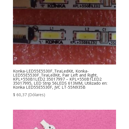
Konka-LED55E5530F_TiraLedKit, Konka-
LED55E5530F_TiraLedKit, Pair Left and Right,
KPL+550B1LED2 35017997 – KPL+550B1LED2
35017995, LED Strip 56LEDS 613MM, Utilizado en:
Konka LED55E5530F, JVC LT-55N935B
$
60,37
(Dólares)