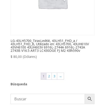
LG-43LH5700_TirasLedKit, 43LH51_FHD_a /
43LH51_FHD_B, Utilizado en: 43LH5700, 43UH610V
43VH6100 43UH603V 6916L-2744A 6916L-2743A
2743B V16.5 ART3 LC430DGE FJ M2 43lh590v
$
80,00
(Dólares)
1
2
3
→
Búsqueda