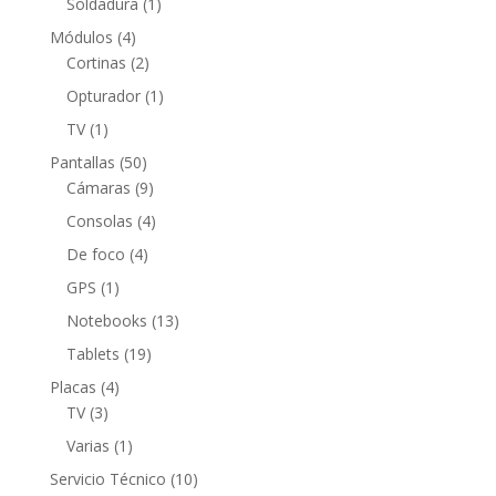
producto
1
Soldadura
1
producto
4
Módulos
4
productos
2
Cortinas
2
productos
1
Opturador
1
producto
1
TV
1
producto
50
Pantallas
50
productos
9
Cámaras
9
productos
4
Consolas
4
productos
4
De foco
4
productos
1
GPS
1
producto
13
Notebooks
13
productos
19
Tablets
19
productos
4
Placas
4
3
productos
TV
3
productos
1
Varias
1
producto
10
Servicio Técnico
10