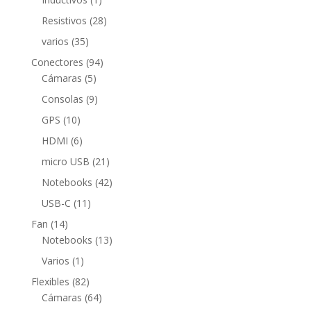
producto
28
Resistivos
28
productos
35
varios
35
productos
94
Conectores
94
5
productos
Cámaras
5
productos
9
Consolas
9
productos
10
GPS
10
productos
6
HDMI
6
productos
21
micro USB
21
productos
42
Notebooks
42
productos
11
USB-C
11
productos
14
Fan
14
productos
13
Notebooks
13
productos
1
Varios
1
producto
82
Flexibles
82
productos
64
Cámaras
64