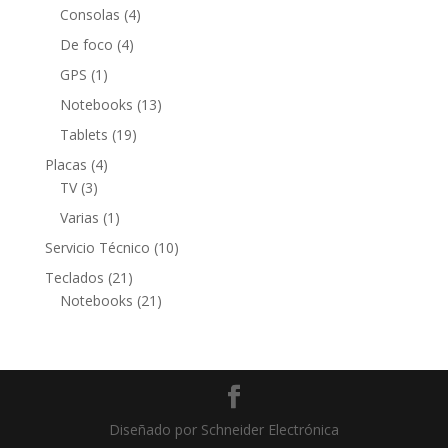
productos
4
Consolas
4
productos
4
De foco
4
productos
1
GPS
1
producto
13
Notebooks
13
productos
19
Tablets
19
productos
4
Placas
4
3
productos
TV
3
productos
1
Varias
1
producto
10
Servicio Técnico
10
productos
21
Teclados
21
productos
21
Notebooks
21
productos
Diseñado por Schneider Electrónica