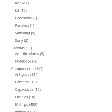
producto
1
Konka
1
producto
10
LG
10
productos
1
Panasonic
1
producto
1
Panavox
1
producto
5
Samsung
5
productos
2
Sony
2
productos
11
Baterías
11
productos
5
Amplificadores
5
productos
6
Notebooks
6
productos
707
Componentes
707
124
productos
Antiguos
124
productos
19
Cámaras
19
productos
10
Capacitivos
10
productos
10
Fusibles
10
productos
480
IC Chips
480
productos
1
Inductivos
1