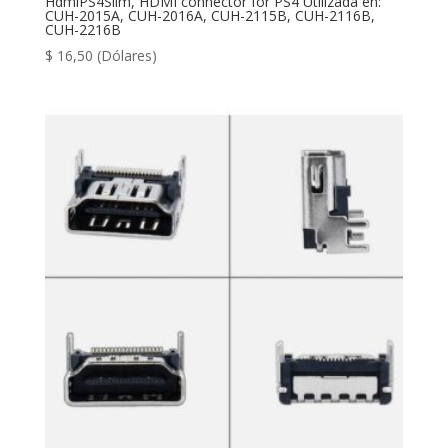
HdmiPS4Slim, HDMI connector for PS4 Utilizada en:
CUH-2015A, CUH-2016A, CUH-2115B, CUH-2116B,
CUH-2216B
$
16,50
(Dólares)