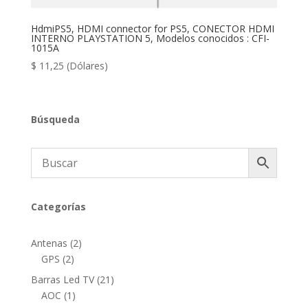
HdmiPS5, HDMI connector for PS5, CONECTOR HDMI
INTERNO PLAYSTATION 5, Modelos conocidos : CFI-
1015A
$
11,25
(Dólares)
Búsqueda
Categorías
2
Antenas
2
2
productos
GPS
2
productos
21
Barras Led TV
21
1
productos
AOC
1