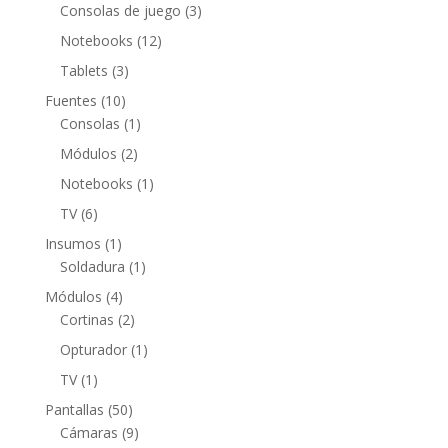
productos
3
Consolas de juego
3
productos
12
Notebooks
12
productos
3
Tablets
3
productos
10
Fuentes
10
productos
1
Consolas
1
producto
2
Módulos
2
productos
1
Notebooks
1
producto
6
TV
6
productos
1
Insumos
1
producto
1
Soldadura
1
producto
4
Módulos
4
productos
2
Cortinas
2
productos
1
Opturador
1
producto
1
TV
1
producto
50
Pantallas
50
productos
9
Cámaras
9