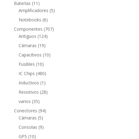
productos
11
Baterías
11
productos
5
Amplificadores
5
productos
6
Notebooks
6
productos
707
Componentes
707
124
productos
Antiguos
124
productos
19
Cámaras
19
productos
10
Capacitivos
10
productos
10
Fusibles
10
productos
480
IC Chips
480
productos
1
Inductivos
1
producto
28
Resistivos
28
productos
35
varios
35
productos
94
Conectores
94
5
productos
Cámaras
5
productos
9
Consolas
9
productos
10
GPS
10