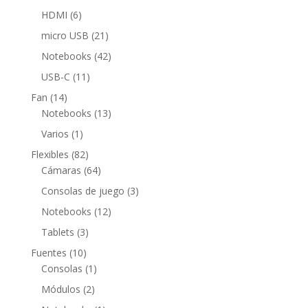
productos
6
HDMI
6
productos
21
micro USB
21
productos
42
Notebooks
42
productos
11
USB-C
11
productos
14
Fan
14
productos
13
Notebooks
13
productos
1
Varios
1
producto
82
Flexibles
82
productos
64
Cámaras
64
productos
3
Consolas de juego
3
productos
12
Notebooks
12
productos
3
Tablets
3
productos
10
Fuentes
10
productos
1
Consolas
1
producto
2
Módulos
2
productos