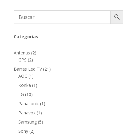
Categorías
2
Antenas
2
2
productos
GPS
2
productos
21
Barras Led TV
21
1
productos
AOC
1
producto
1
Konka
1
producto
10
LG
10
productos
1
Panasonic
1
producto
1
Panavox
1
producto
5
Samsung
5
productos
2
Sony
2