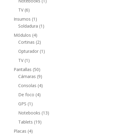
1
Notebooks
1
producto
6
TV
6
productos
1
Insumos
1
producto
1
Soldadura
1
producto
4
Módulos
4
productos
2
Cortinas
2
productos
1
Opturador
1
producto
1
TV
1
producto
50
Pantallas
50
productos
9
Cámaras
9
productos
4
Consolas
4
productos
4
De foco
4
productos
1
GPS
1
producto
13
Notebooks
13
productos
19
Tablets
19
productos
4
Placas
4