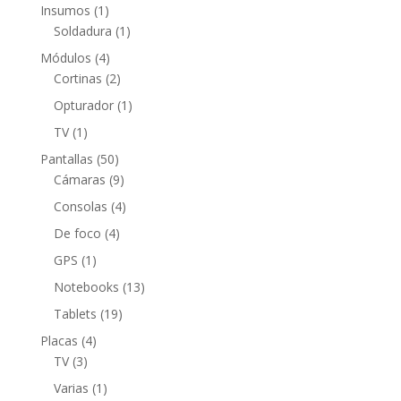
productos
1
Insumos
1
producto
1
Soldadura
1
producto
4
Módulos
4
productos
2
Cortinas
2
productos
1
Opturador
1
producto
1
TV
1
producto
50
Pantallas
50
productos
9
Cámaras
9
productos
4
Consolas
4
productos
4
De foco
4
productos
1
GPS
1
producto
13
Notebooks
13
productos
19
Tablets
19
productos
4
Placas
4
3
productos
TV
3
productos
1
Varias
1