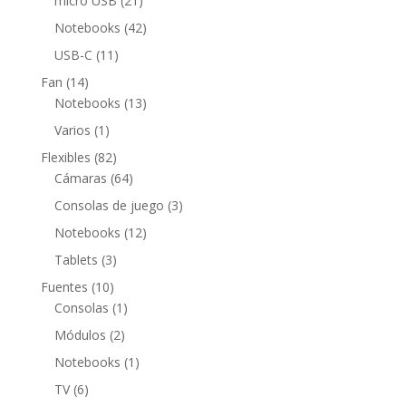
micro USB
21
productos
42
Notebooks
42
productos
11
USB-C
11
productos
14
Fan
14
productos
13
Notebooks
13
productos
1
Varios
1
producto
82
Flexibles
82
productos
64
Cámaras
64
productos
3
Consolas de juego
3
productos
12
Notebooks
12
productos
3
Tablets
3
productos
10
Fuentes
10
productos
1
Consolas
1
producto
2
Módulos
2
productos
1
Notebooks
1
producto
6
TV
6