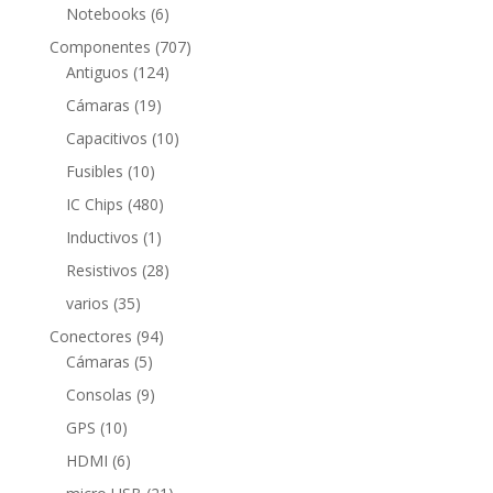
productos
6
Notebooks
6
productos
707
Componentes
707
124
productos
Antiguos
124
productos
19
Cámaras
19
productos
10
Capacitivos
10
productos
10
Fusibles
10
productos
480
IC Chips
480
productos
1
Inductivos
1
producto
28
Resistivos
28
productos
35
varios
35
productos
94
Conectores
94
5
productos
Cámaras
5
productos
9
Consolas
9
productos
10
GPS
10
productos
6
HDMI
6
productos
21