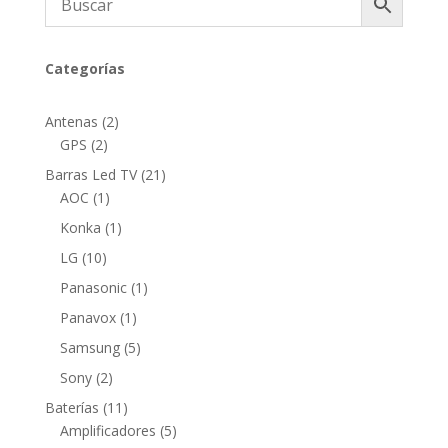
Categorías
2
Antenas
2
2
productos
GPS
2
productos
21
Barras Led TV
21
1
productos
AOC
1
producto
1
Konka
1
producto
10
LG
10
productos
1
Panasonic
1
producto
1
Panavox
1
producto
5
Samsung
5
productos
2
Sony
2
productos
11
Baterías
11
productos
5
Amplificadores
5