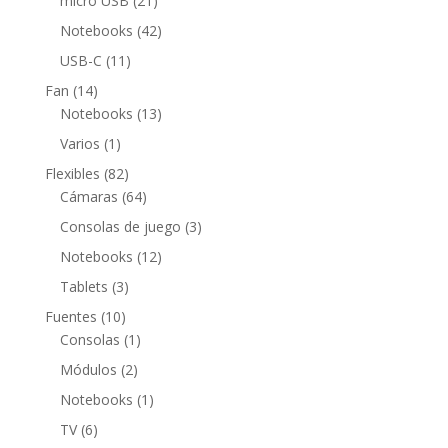
micro USB
21
productos
42
Notebooks
42
productos
11
USB-C
11
productos
14
Fan
14
productos
13
Notebooks
13
productos
1
Varios
1
producto
82
Flexibles
82
productos
64
Cámaras
64
productos
3
Consolas de juego
3
productos
12
Notebooks
12
productos
3
Tablets
3
productos
10
Fuentes
10
productos
1
Consolas
1
producto
2
Módulos
2
productos
1
Notebooks
1
producto
6
TV
6