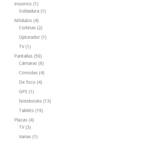
productos
1
Insumos
1
producto
1
Soldadura
1
producto
4
Módulos
4
productos
2
Cortinas
2
productos
1
Opturador
1
producto
1
TV
1
producto
50
Pantallas
50
productos
9
Cámaras
9
productos
4
Consolas
4
productos
4
De foco
4
productos
1
GPS
1
producto
13
Notebooks
13
productos
19
Tablets
19
productos
4
Placas
4
3
productos
TV
3
productos
1
Varias
1