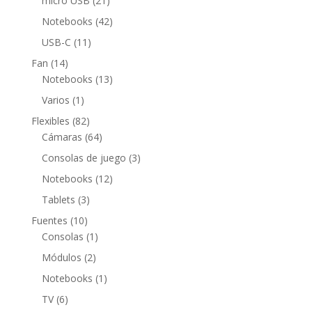
micro USB
21
productos
42
Notebooks
42
productos
11
USB-C
11
productos
14
Fan
14
productos
13
Notebooks
13
productos
1
Varios
1
producto
82
Flexibles
82
productos
64
Cámaras
64
productos
3
Consolas de juego
3
productos
12
Notebooks
12
productos
3
Tablets
3
productos
10
Fuentes
10
productos
1
Consolas
1
producto
2
Módulos
2
productos
1
Notebooks
1
producto
6
TV
6