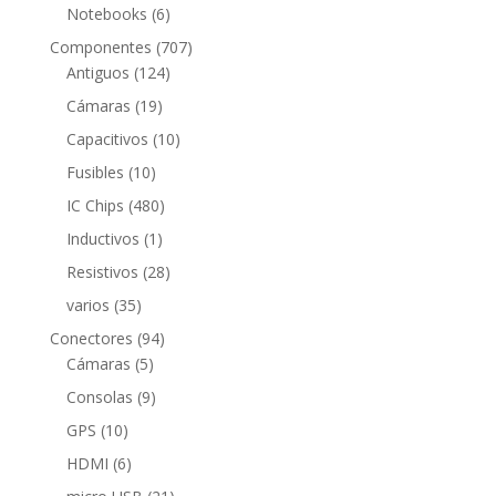
productos
6
Notebooks
6
productos
707
Componentes
707
124
productos
Antiguos
124
productos
19
Cámaras
19
productos
10
Capacitivos
10
productos
10
Fusibles
10
productos
480
IC Chips
480
productos
1
Inductivos
1
producto
28
Resistivos
28
productos
35
varios
35
productos
94
Conectores
94
5
productos
Cámaras
5
productos
9
Consolas
9
productos
10
GPS
10
productos
6
HDMI
6
productos
21