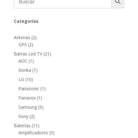
Categorías
2
Antenas
2
2
productos
GPS
2
productos
21
Barras Led TV
21
1
productos
AOC
1
producto
1
Konka
1
producto
10
LG
10
productos
1
Panasonic
1
producto
1
Panavox
1
producto
5
Samsung
5
productos
2
Sony
2
productos
11
Baterías
11
productos
5
Amplificadores
5