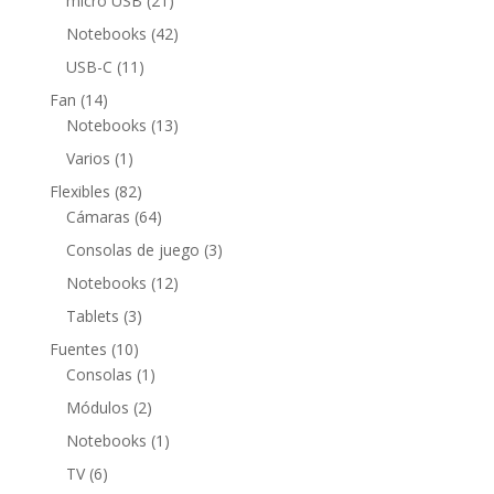
micro USB
21
productos
42
Notebooks
42
productos
11
USB-C
11
productos
14
Fan
14
productos
13
Notebooks
13
productos
1
Varios
1
producto
82
Flexibles
82
productos
64
Cámaras
64
productos
3
Consolas de juego
3
productos
12
Notebooks
12
productos
3
Tablets
3
productos
10
Fuentes
10
productos
1
Consolas
1
producto
2
Módulos
2
productos
1
Notebooks
1
producto
6
TV
6