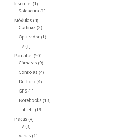
productos
1
Insumos
1
producto
1
Soldadura
1
producto
4
Módulos
4
productos
2
Cortinas
2
productos
1
Opturador
1
producto
1
TV
1
producto
50
Pantallas
50
productos
9
Cámaras
9
productos
4
Consolas
4
productos
4
De foco
4
productos
1
GPS
1
producto
13
Notebooks
13
productos
19
Tablets
19
productos
4
Placas
4
3
productos
TV
3
productos
1
Varias
1