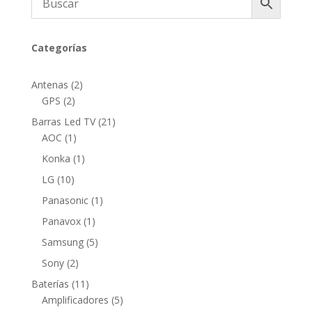
Categorías
2
Antenas
2
2
productos
GPS
2
productos
21
Barras Led TV
21
1
productos
AOC
1
producto
1
Konka
1
producto
10
LG
10
productos
1
Panasonic
1
producto
1
Panavox
1
producto
5
Samsung
5
productos
2
Sony
2
productos
11
Baterías
11
productos
5
Amplificadores
5