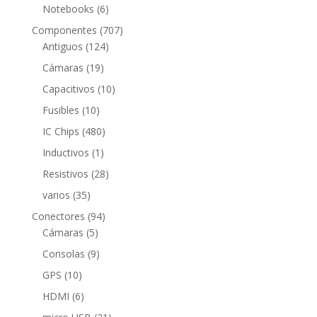
productos
6
Notebooks
6
productos
707
Componentes
707
124
productos
Antiguos
124
productos
19
Cámaras
19
productos
10
Capacitivos
10
productos
10
Fusibles
10
productos
480
IC Chips
480
productos
1
Inductivos
1
producto
28
Resistivos
28
productos
35
varios
35
productos
94
Conectores
94
5
productos
Cámaras
5
productos
9
Consolas
9
productos
10
GPS
10
productos
6
HDMI
6
productos
21