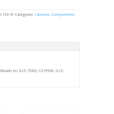
1,
0-193-41
Categorías:
Cámaras
,
Componentes
DATED
ilizado en: ILCE-7SM2, CX79500, ILCE-