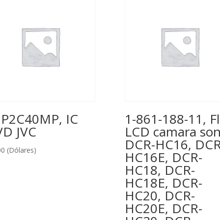
P2C40MP, IC
1-861-188-11, F
D JVC
LCD camara so
DCR-HC16, DCR
00
(Dólares)
HC16E, DCR-
HC18, DCR-
HC18E, DCR-
HC20, DCR-
HC20E, DCR-