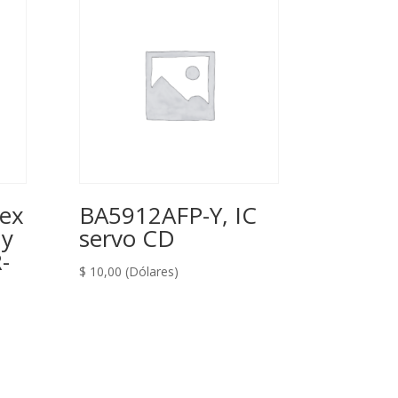
lex
BA5912AFP-Y, IC
ny
servo CD
-
$
10,00
(Dólares)