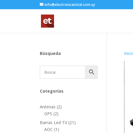
info@electronicatotal.com.uy
Búsqueda
Inici
Categorías
2
Antenas
2
2
productos
GPS
2
productos
21
Barras Led TV
21
1
productos
AOC
1