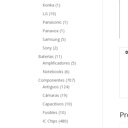
producto
1
Konka
1
producto
10
LG
10
productos
1
Panasonic
1
producto
1
Panavox
1
producto
5
Samsung
5
productos
2
Sony
2
D
productos
11
Baterías
11
productos
5
Amplificadores
5
productos
6
Notebooks
6
productos
707
Componentes
707
124
productos
Antiguos
124
productos
19
Cámaras
19
productos
10
Capacitivos
10
productos
10
Pr
Fusibles
10
productos
480
IC Chips
480
productos