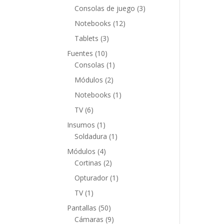
productos
3
Consolas de juego
3
productos
12
Notebooks
12
productos
3
Tablets
3
productos
10
Fuentes
10
productos
1
Consolas
1
producto
2
Módulos
2
productos
1
Notebooks
1
producto
6
TV
6
productos
1
Insumos
1
producto
1
Soldadura
1
producto
4
Módulos
4
productos
2
Cortinas
2
productos
1
Opturador
1
producto
1
TV
1
producto
50
Pantallas
50
productos
9
Cámaras
9