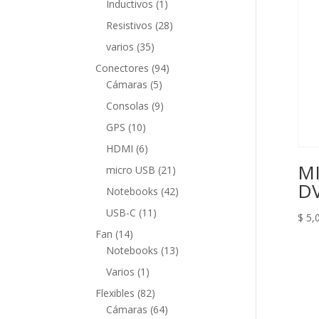
1
Inductivos
1
producto
28
Resistivos
28
productos
35
varios
35
productos
94
Conectores
94
5
productos
Cámaras
5
productos
9
Consolas
9
productos
10
GPS
10
productos
6
HDMI
6
productos
MI
21
micro USB
21
DV
productos
42
Notebooks
42
productos
11
USB-C
11
$
5,
productos
14
Fan
14
productos
13
Notebooks
13
productos
1
Varios
1
producto
82
Flexibles
82
productos
64
Cámaras
64