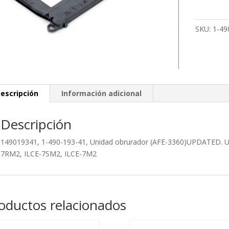
193-
41,
14901934
SKU:
1-49
SHUTTER
UNIT
(AFE-
3360)UP
cantidad
escripción
Información adicional
Descripción
149019341, 1-490-193-41, Unidad obrurador (AFE-3360)UPDATED. Ut
7RM2, ILCE-7SM2, ILCE-7M2
oductos relacionados