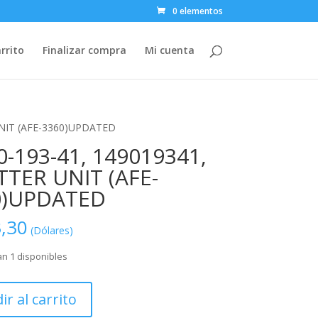
0 elementos
rrito
Finalizar compra
Mi cuenta
UNIT (AFE-3360)UPDATED
0-193-41, 149019341,
TER UNIT (AFE-
0)UPDATED
,30
(Dólares)
n 1 disponibles
ir al carrito