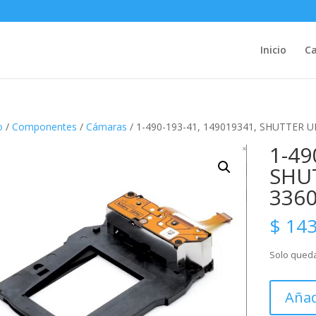
Inicio
Ca
o
/
Componentes
/
Cámaras
/ 1-490-193-41, 149019341, SHUTTER 
1-49
SHUT
336
$
143
Solo queda
1-
Añad
490-