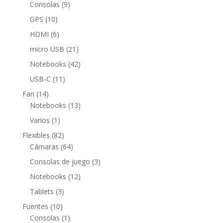
productos
9
Consolas
9
productos
10
GPS
10
productos
6
HDMI
6
productos
21
micro USB
21
productos
42
Notebooks
42
productos
11
USB-C
11
productos
14
Fan
14
productos
13
Notebooks
13
productos
1
Varios
1
producto
82
Flexibles
82
productos
64
Cámaras
64
productos
3
Consolas de juego
3
productos
12
Notebooks
12
productos
3
Tablets
3
productos
10
Fuentes
10
productos
1
Consolas
1