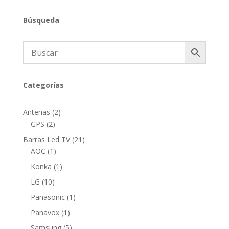
Búsqueda
Categorías
2
Antenas
2
2
productos
GPS
2
productos
21
Barras Led TV
21
1
productos
AOC
1
producto
1
Konka
1
producto
10
LG
10
productos
1
Panasonic
1
producto
1
Panavox
1
producto
5
Samsung
5