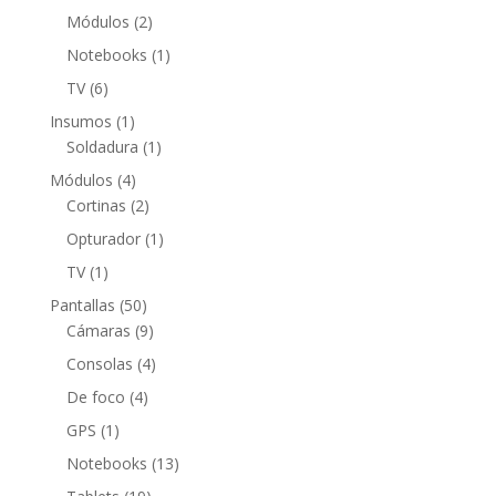
producto
2
Módulos
2
productos
1
Notebooks
1
producto
6
TV
6
productos
1
Insumos
1
producto
1
Soldadura
1
producto
4
Módulos
4
productos
2
Cortinas
2
productos
1
Opturador
1
producto
1
TV
1
producto
50
Pantallas
50
productos
9
Cámaras
9
productos
4
Consolas
4
productos
4
De foco
4
productos
1
GPS
1
producto
13
Notebooks
13
productos
19