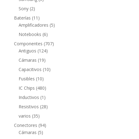
productos
2
Sony
2
productos
11
Baterías
11
productos
5
Amplificadores
5
productos
6
Notebooks
6
productos
707
Componentes
707
124
productos
Antiguos
124
productos
19
Cámaras
19
productos
10
Capacitivos
10
productos
10
Fusibles
10
productos
480
IC Chips
480
productos
1
Inductivos
1
producto
28
Resistivos
28
productos
35
varios
35
productos
94
Conectores
94
5
productos
Cámaras
5