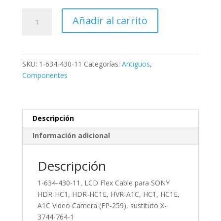
1-
Añadir al carrito
634-
430-
11,
LCD
SKU:
1-634-430-11
Categorías:
Antiguos
,
Flex
Componentes
Cable
para
SONY
HDR-
Descripción
HC1,
Información adicional
HDR-
HC1E,
HVR-
Descripción
A1C,
1-634-430-11, LCD Flex Cable para SONY
HC1,
HDR-HC1, HDR-HC1E, HVR-A1C, HC1, HC1E,
HC1E,
A1C Video Camera (FP-259), sustituto X-
A1C
3744-764-1
Video