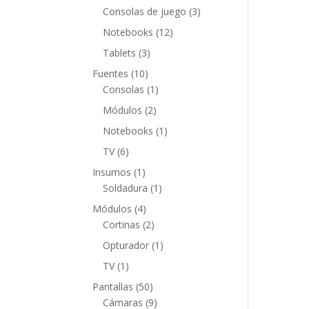
productos
3
Consolas de juego
3
productos
12
Notebooks
12
productos
3
Tablets
3
productos
10
Fuentes
10
productos
1
Consolas
1
producto
2
Módulos
2
productos
1
Notebooks
1
producto
6
TV
6
productos
1
Insumos
1
producto
1
Soldadura
1
producto
4
Módulos
4
productos
2
Cortinas
2
productos
1
Opturador
1
producto
1
TV
1
producto
50
Pantallas
50
productos
9
Cámaras
9