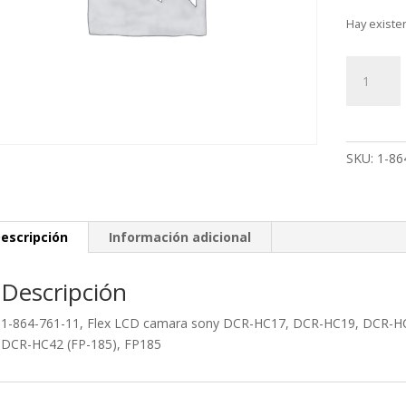
Hay existe
1-
864-
761-
11,
Flex
SKU:
1-86
LCD
camara
sony
DCR-
escripción
Información adicional
HC17,
DCR-
Descripción
HC19,
DCR-
1-864-761-11, Flex LCD camara sony DCR-HC17, DCR-HC19, DCR-
HC21,
DCR-HC42 (FP-185), FP185
DCR-
HC22,
DCR-