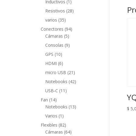
1
Inductivos
1
Pr
producto
28
Resistivos
28
productos
35
varios
35
productos
94
Conectores
94
5
productos
Cámaras
5
productos
9
Consolas
9
productos
10
GPS
10
productos
6
HDMI
6
productos
21
micro USB
21
productos
42
Notebooks
42
productos
11
USB-C
11
YQ
productos
14
Fan
14
productos
13
Notebooks
13
$
5,
productos
1
Varios
1
producto
82
Flexibles
82
productos
64
Cámaras
64