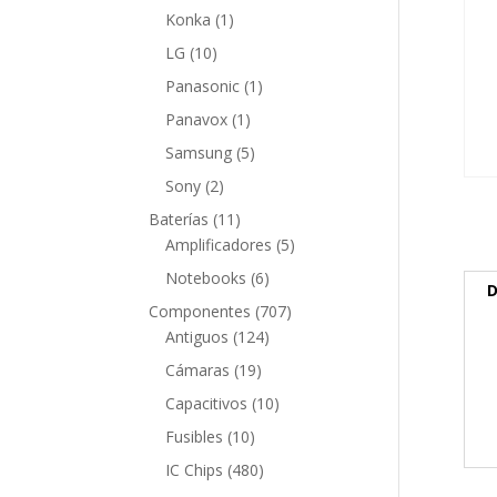
producto
1
Konka
1
producto
10
LG
10
productos
1
Panasonic
1
producto
1
Panavox
1
producto
5
Samsung
5
productos
2
Sony
2
productos
11
Baterías
11
productos
5
Amplificadores
5
productos
6
Notebooks
6
D
productos
707
Componentes
707
124
productos
Antiguos
124
productos
19
Cámaras
19
productos
10
Capacitivos
10
productos
10
Fusibles
10
productos
480
IC Chips
480
productos