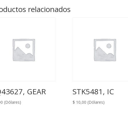
HC32,
oductos relacionados
DCR-
HC33,
DCR-
HC42
(FP-
185),
FP185
cantidad
43627, GEAR
STK5481, IC
00
(Dólares)
$
10,00
(Dólares)