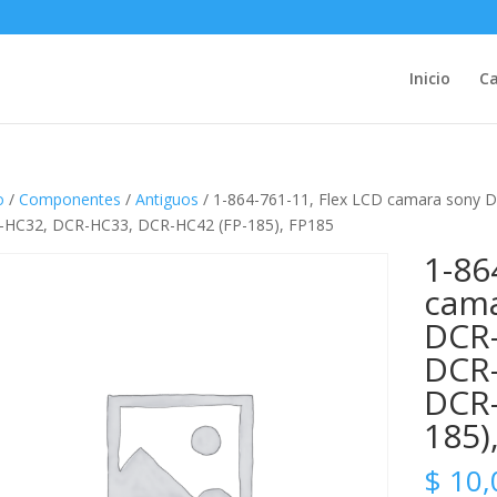
Inicio
Ca
o
/
Componentes
/
Antiguos
/ 1-864-761-11, Flex LCD camara sony
-HC32, DCR-HC33, DCR-HC42 (FP-185), FP185
1-86
cama
DCR-
DCR-
DCR-
185)
$
10,