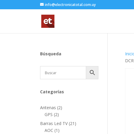
info@electronicatotal.com.uy
Búsqueda
Inici
DCR
Categorías
2
Antenas
2
2
productos
GPS
2
productos
21
Barras Led TV
21
1
productos
AOC
1