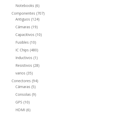
productos
6
Notebooks
6
productos
707
Componentes
707
124
productos
Antiguos
124
productos
19
Cámaras
19
productos
10
Capacitivos
10
productos
10
Fusibles
10
productos
480
IC Chips
480
productos
1
Inductivos
1
producto
28
Resistivos
28
productos
35
varios
35
productos
94
Conectores
94
5
productos
Cámaras
5
productos
9
Consolas
9
productos
10
GPS
10
productos
6
HDMI
6