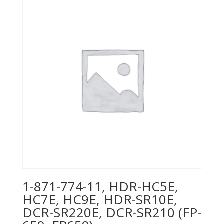
31
cantidad
1-871-774-11, HDR-HC5E,
HC7E, HC9E, HDR-SR10E,
DCR-SR220E, DCR-SR210 (FP-