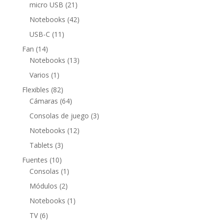
productos
21
micro USB
21
productos
42
Notebooks
42
productos
11
USB-C
11
productos
14
Fan
14
productos
13
Notebooks
13
productos
1
Varios
1
producto
82
Flexibles
82
productos
64
Cámaras
64
productos
3
Consolas de juego
3
productos
12
Notebooks
12
productos
3
Tablets
3
productos
10
Fuentes
10
productos
1
Consolas
1
producto
2
Módulos
2
productos
1
Notebooks
1
producto
6
TV
6