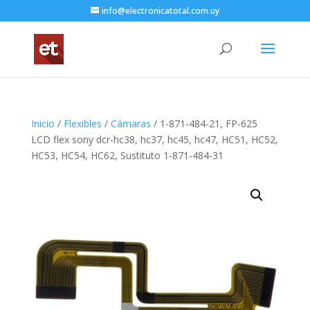
info@electronicatotal.com.uy
Inicio
/
Flexibles
/
Cámaras
/ 1-871-484-21, FP-625
LCD flex sony dcr-hc38, hc37, hc45, hc47, HC51, HC52,
HC53, HC54, HC62, Sustituto 1-871-484-31