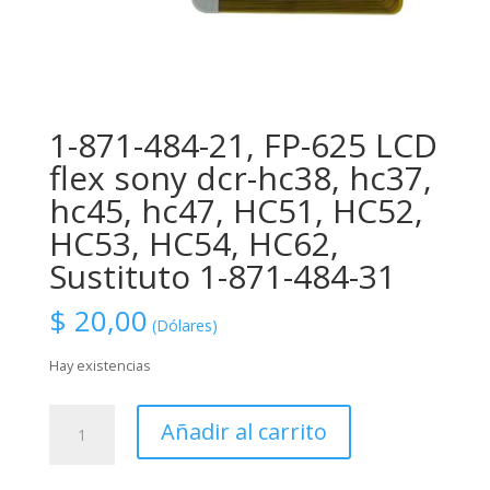
1-871-484-21, FP-625 LCD
flex sony dcr-hc38, hc37,
hc45, hc47, HC51, HC52,
HC53, HC54, HC62,
Sustituto 1-871-484-31
$
20,00
(Dólares)
Hay existencias
1-
Añadir al carrito
871-
484-