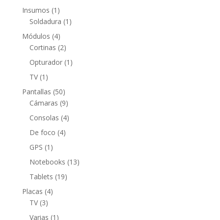
productos
1
Insumos
1
producto
1
Soldadura
1
producto
4
Módulos
4
productos
2
Cortinas
2
productos
1
Opturador
1
producto
1
TV
1
producto
50
Pantallas
50
productos
9
Cámaras
9
productos
4
Consolas
4
productos
4
De foco
4
productos
1
GPS
1
producto
13
Notebooks
13
productos
19
Tablets
19
productos
4
Placas
4
3
productos
TV
3
productos
1
Varias
1