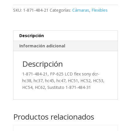
21,
FP-
SKU:
1-871-484-21
Categorías:
Cámaras
,
Flexibles
625
LCD
flex
sony
Descripción
dcr-
Información adicional
hc38,
hc37,
hc45,
Descripción
hc47,
1-871-484-21, FP-625 LCD flex sony dcr-
HC51,
hc38, hc37, hc45, hc47, HC51, HC52, HC53,
HC52,
HC54, HC62, Sustituto 1-871-484-31
HC53,
HC54,
HC62,
Sustituto
Productos relacionados
1-
871-
484-