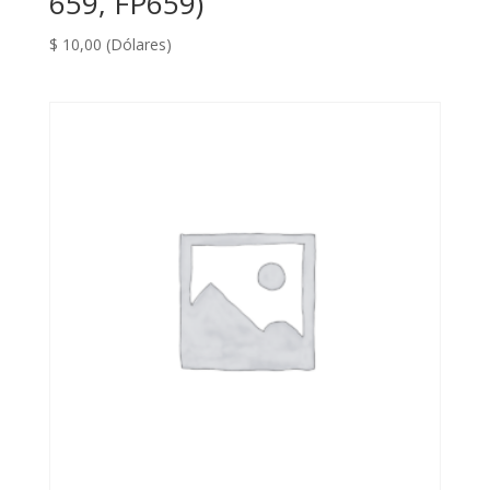
659, FP659)
$
10,00
(Dólares)