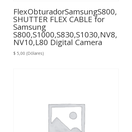
FlexObturadorSamsungS800,
SHUTTER FLEX CABLE for
Samsung
S800,S1000,S830,S1030,NV8,
NV10,L80 Digital Camera
$
5,00
(Dólares)