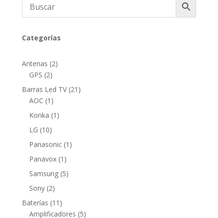
Categorías
2
Antenas
2
2
productos
GPS
2
productos
21
Barras Led TV
21
1
productos
AOC
1
producto
1
Konka
1
producto
10
LG
10
productos
1
Panasonic
1
producto
1
Panavox
1
producto
5
Samsung
5
productos
2
Sony
2
productos
11
Baterías
11
productos
5
Amplificadores
5