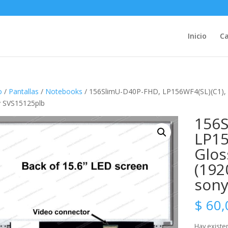
Inicio
Ca
o
/
Pantallas
/
Notebooks
/ 156SlimU-D40P-FHD, LP156WF4(SL)(C1), L
 SVS15125plb
156S
LP15
Glo
(192
sony
$
60,
Hay existe