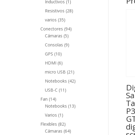
Pr
1
Inductivos
1
producto
28
Resistivos
28
productos
35
varios
35
productos
94
Conectores
94
5
productos
Cámaras
5
productos
9
Consolas
9
productos
10
GPS
10
productos
6
HDMI
6
productos
21
micro USB
21
productos
42
Notebooks
42
Di
productos
11
USB-C
11
Sa
productos
14
Fan
14
Ta
productos
13
Notebooks
13
P3
productos
1
Varios
1
GT
producto
82
Flexibles
82
di
productos
64
Cámaras
64
sc