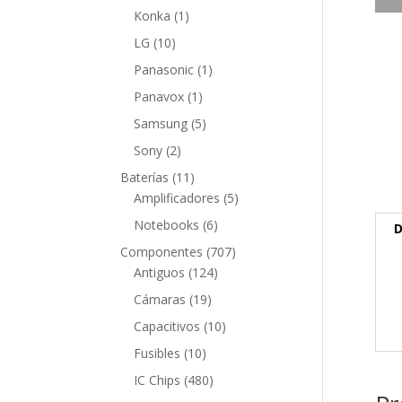
producto
1
Konka
1
producto
10
LG
10
productos
1
Panasonic
1
producto
1
Panavox
1
producto
5
Samsung
5
productos
2
Sony
2
productos
11
Baterías
11
productos
5
Amplificadores
5
productos
6
Notebooks
6
D
productos
707
Componentes
707
124
productos
Antiguos
124
productos
19
Cámaras
19
productos
10
Capacitivos
10
productos
10
Fusibles
10
productos
480
IC Chips
480
productos