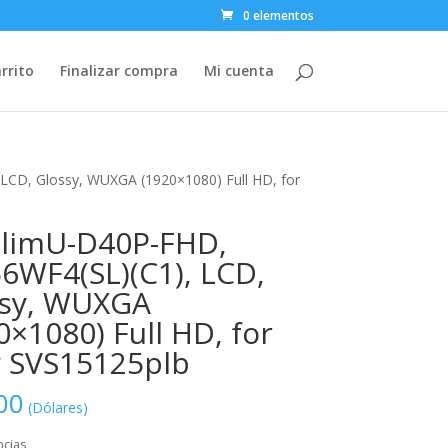
0 elementos
rrito
Finalizar compra
Mi cuenta
CD, Glossy, WUXGA (1920×1080) Full HD, for
limU-D40P-FHD,
6WF4(SL)(C1), LCD,
ssy, WUXGA
0×1080) Full HD, for
 SVS15125plb
00
(Dólares)
ncias