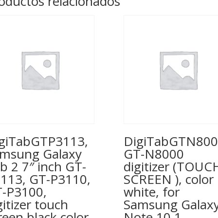
oductos relacionados
giTabGTP3113,
DigiTabGTN800
msung Galaxy
GT-N8000
b 2 7″ inch GT-
digitizer (TOUC
113, GT-P3110,
SCREEN ), color
-P3100,
white, for
gitizer touch
Samsung Galax
reen black color
Note 10.1