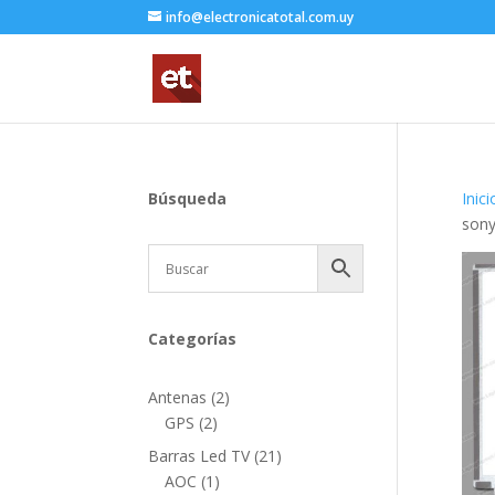
info@electronicatotal.com.uy
Búsqueda
Inici
sony
Categorías
2
Antenas
2
2
productos
GPS
2
productos
21
Barras Led TV
21
1
productos
AOC
1