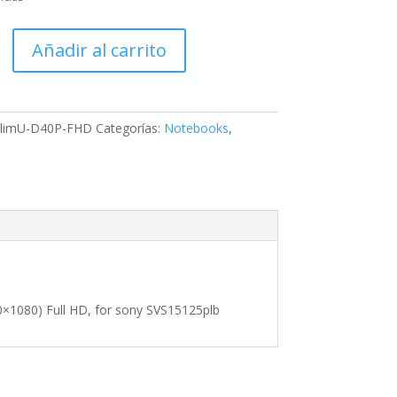
Añadir al carrito
(SL)
limU-D40P-FHD
Categorías:
Notebooks
,
0)
plb
1080) Full HD, for sony SVS15125plb