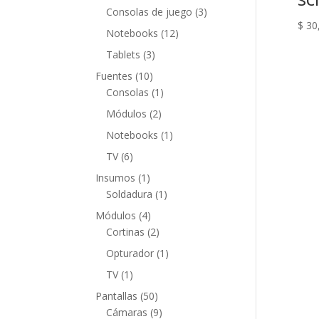
productos
3
Consolas de juego
3
$
30
productos
12
Notebooks
12
productos
3
Tablets
3
productos
10
Fuentes
10
productos
1
Consolas
1
producto
2
Módulos
2
productos
1
Notebooks
1
producto
6
TV
6
productos
1
Insumos
1
producto
1
Soldadura
1
producto
4
Módulos
4
productos
2
Cortinas
2
productos
1
Opturador
1
producto
1
TV
1
producto
50
Pantallas
50
productos
9
Cámaras
9