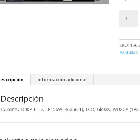
156SlimU-
D40P-
FHD,
LP156WF4
(C1),
SKU:
156S
LCD,
Pantallas
Glossy,
WUXGA
(1920x108
Full
escripción
Información adicional
HD,
for
Descripción
sony
SVS15125
156SlimU-D40P-FHD, LP156WF4(SL)(C1), LCD, Glossy, WUXGA (1920×
cantidad