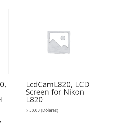
0,
LcdCamL820, LCD
Screen for Nikon
H
L820
$
30,00
(Dólares)
y