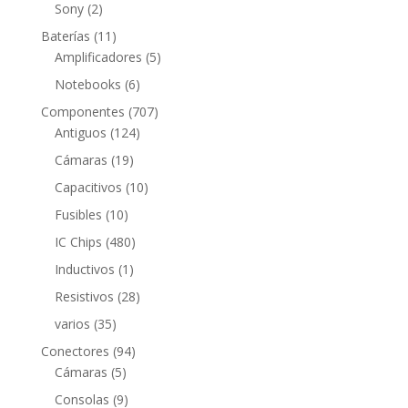
productos
2
Sony
2
productos
11
Baterías
11
productos
5
Amplificadores
5
productos
6
Notebooks
6
productos
707
Componentes
707
124
productos
Antiguos
124
productos
19
Cámaras
19
productos
10
Capacitivos
10
productos
10
Fusibles
10
productos
480
IC Chips
480
productos
1
Inductivos
1
producto
28
Resistivos
28
productos
35
varios
35
productos
94
Conectores
94
5
productos
Cámaras
5
productos
9
Consolas
9