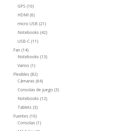
productos
10
GPS
10
productos
6
HDMI
6
productos
21
micro USB
21
productos
42
Notebooks
42
productos
11
USB-C
11
productos
14
Fan
14
productos
13
Notebooks
13
productos
1
Varios
1
producto
82
Flexibles
82
productos
64
Cámaras
64
productos
3
Consolas de juego
3
productos
12
Notebooks
12
productos
3
Tablets
3
productos
10
Fuentes
10
productos
1
Consolas
1
producto