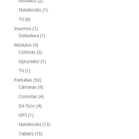
2
Módulos
2
productos
1
Notebooks
1
producto
6
TV
6
productos
1
Insumos
1
producto
1
Soldadura
1
producto
4
Módulos
4
productos
2
Cortinas
2
productos
1
Opturador
1
producto
1
TV
1
producto
50
Pantallas
50
productos
9
Cámaras
9
productos
4
Consolas
4
productos
4
De foco
4
productos
1
GPS
1
producto
13
Notebooks
13
productos
19
Tablets
19