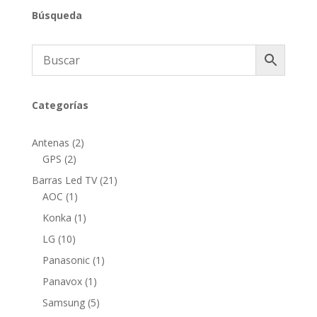
Búsqueda
Categorías
2
Antenas
2
2
productos
GPS
2
productos
21
Barras Led TV
21
1
productos
AOC
1
producto
1
Konka
1
producto
10
LG
10
productos
1
Panasonic
1
producto
1
Panavox
1
producto
5
Samsung
5