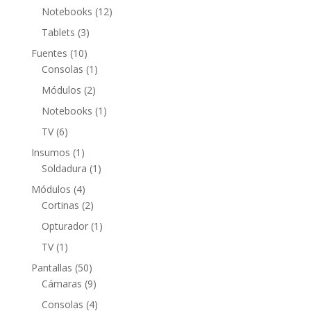
productos
12
Notebooks
12
productos
3
Tablets
3
productos
10
Fuentes
10
productos
1
Consolas
1
producto
2
Módulos
2
productos
1
Notebooks
1
producto
6
TV
6
productos
1
Insumos
1
producto
1
Soldadura
1
producto
4
Módulos
4
productos
2
Cortinas
2
productos
1
Opturador
1
producto
1
TV
1
producto
50
Pantallas
50
productos
9
Cámaras
9
productos
4
Consolas
4