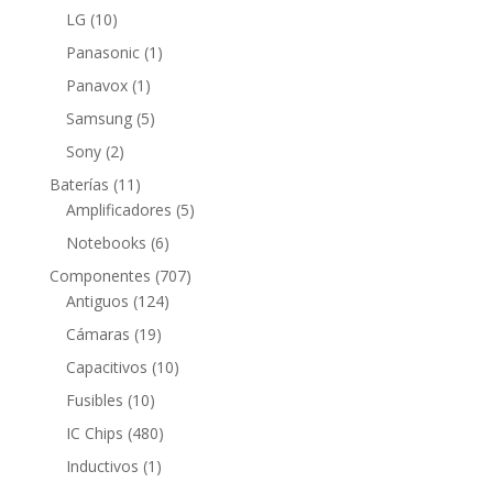
producto
10
LG
10
productos
1
Panasonic
1
producto
1
Panavox
1
producto
5
Samsung
5
productos
2
Sony
2
productos
11
Baterías
11
productos
5
Amplificadores
5
productos
6
Notebooks
6
productos
707
Componentes
707
124
productos
Antiguos
124
productos
19
Cámaras
19
productos
10
Capacitivos
10
productos
10
Fusibles
10
productos
480
IC Chips
480
productos
1
Inductivos
1
producto