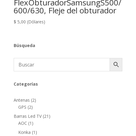
FlexObturadorSamsungS500/
600/630, Fleje del obturador
$
5,00
(Dólares)
Búsqueda
Categorías
2
Antenas
2
2
productos
GPS
2
productos
21
Barras Led TV
21
1
productos
AOC
1
producto
1
Konka
1