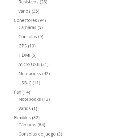
28
Resistivos
28
productos
35
varios
35
productos
94
Conectores
94
5
productos
Cámaras
5
productos
9
Consolas
9
productos
10
GPS
10
productos
6
HDMI
6
productos
21
micro USB
21
productos
42
Notebooks
42
productos
11
USB-C
11
productos
14
Fan
14
productos
13
Notebooks
13
productos
1
Varios
1
producto
82
Flexibles
82
productos
64
Cámaras
64
productos
3
Consolas de juego
3