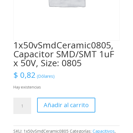
1x50vSmdCeramic0805,
Capacitor SMD/SMT 1uF
x 50V, Size: 0805
$
0,82
(Dólares)
Hay existencias
1x50vSmdCeramic0805,
Añadir al carrito
Capacitor
SMD/SMT
1uF
x
SKU:
1x50vSmdCeramic0805
Categorías:
Capacitivos
,