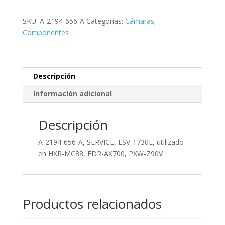
A,
SERVICE,
SKU:
A-2194-656-A
Categorías:
Cámaras
,
LSV-
Componentes
1730E,
utilizado
en
HXR-
Descripción
MC88,
Información adicional
FDR-
AX700,
Descripción
PXW-
Z90V
A-2194-656-A, SERVICE, LSV-1730E, utilizado
cantidad
en HXR-MC88, FDR-AX700, PXW-Z90V
Productos relacionados