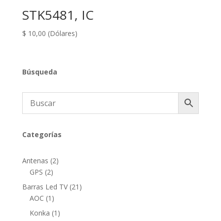
STK5481, IC
$
10,00
(Dólares)
Búsqueda
Categorías
2
Antenas
2
2
productos
GPS
2
productos
21
Barras Led TV
21
1
productos
AOC
1
producto
1
Konka
1