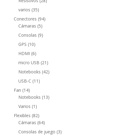
28
Resistivos
28
productos
35
varios
35
productos
94
Conectores
94
5
productos
Cámaras
5
productos
9
Consolas
9
productos
10
GPS
10
productos
6
HDMI
6
productos
21
micro USB
21
productos
42
Notebooks
42
productos
11
USB-C
11
productos
14
Fan
14
productos
13
Notebooks
13
productos
1
Varios
1
producto
82
Flexibles
82
productos
64
Cámaras
64
productos
3
Consolas de juego
3