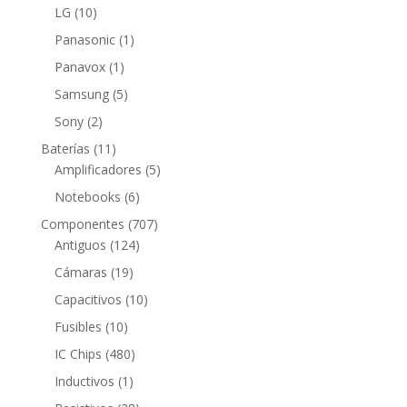
producto
10
LG
10
productos
1
Panasonic
1
producto
1
Panavox
1
producto
5
Samsung
5
productos
2
Sony
2
productos
11
Baterías
11
productos
5
Amplificadores
5
productos
6
Notebooks
6
productos
707
Componentes
707
124
productos
Antiguos
124
productos
19
Cámaras
19
productos
10
Capacitivos
10
productos
10
Fusibles
10
productos
480
IC Chips
480
productos
1
Inductivos
1
producto