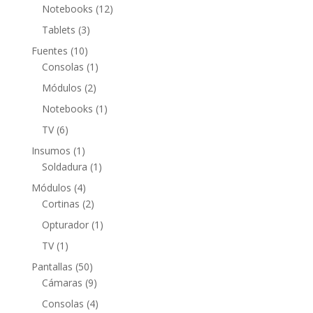
productos
12
Notebooks
12
productos
3
Tablets
3
productos
10
Fuentes
10
productos
1
Consolas
1
producto
2
Módulos
2
productos
1
Notebooks
1
producto
6
TV
6
productos
1
Insumos
1
producto
1
Soldadura
1
producto
4
Módulos
4
productos
2
Cortinas
2
productos
1
Opturador
1
producto
1
TV
1
producto
50
Pantallas
50
productos
9
Cámaras
9
productos
4
Consolas
4