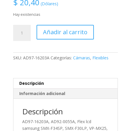
$
20,40
(Dólares)
Hay existencias
AD97-
Añadir al carrito
16203A,
AD92-
0055A,
Flex
SKU:
AD97-16203A
Categorías:
Cámaras
,
Flexibles
lcd
samsung
SMX-
F34SP,
Descripción
SMX-
Información adicional
F30LP,
VP-
MX25,
Descripción
SC-
AD97-16203A, AD92-0055A, Flex lcd
MX20,
samsung SMX-F34SP, SMX-F30LP, VP-MX25,
VP-