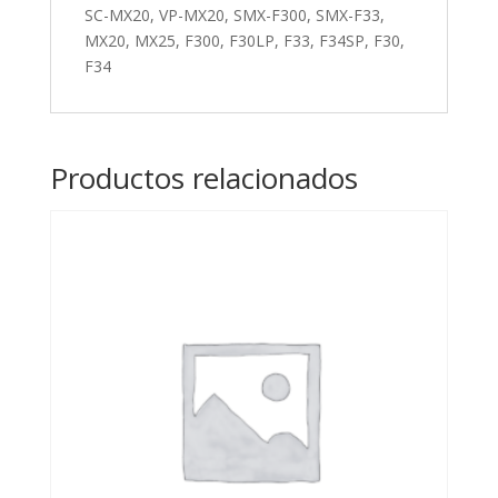
SC-MX20, VP-MX20, SMX-F300, SMX-F33,
MX20,
MX20, MX25, F300, F30LP, F33, F34SP, F30,
SMX-
F34
F300,
SMX-
F33,
MX20,
Productos relacionados
MX25,
F300,
F30LP,
F33,
F34SP,
F30,
F34
cantidad