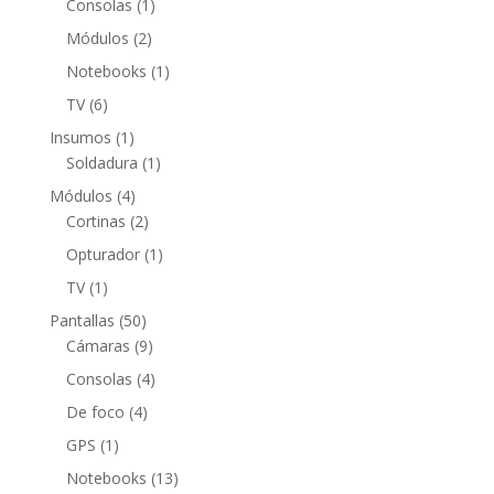
productos
1
Consolas
1
producto
2
Módulos
2
productos
1
Notebooks
1
producto
6
TV
6
productos
1
Insumos
1
producto
1
Soldadura
1
producto
4
Módulos
4
productos
2
Cortinas
2
productos
1
Opturador
1
producto
1
TV
1
producto
50
Pantallas
50
productos
9
Cámaras
9
productos
4
Consolas
4
productos
4
De foco
4
productos
1
GPS
1
producto
13
Notebooks
13