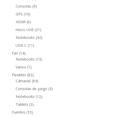
productos
9
Consolas
9
productos
10
GPS
10
productos
6
HDMI
6
productos
21
micro USB
21
productos
42
Notebooks
42
productos
11
USB-C
11
productos
14
Fan
14
productos
13
Notebooks
13
productos
1
Varios
1
producto
82
Flexibles
82
productos
64
Cámaras
64
productos
3
Consolas de juego
3
productos
12
Notebooks
12
productos
3
Tablets
3
productos
10
Fuentes
10