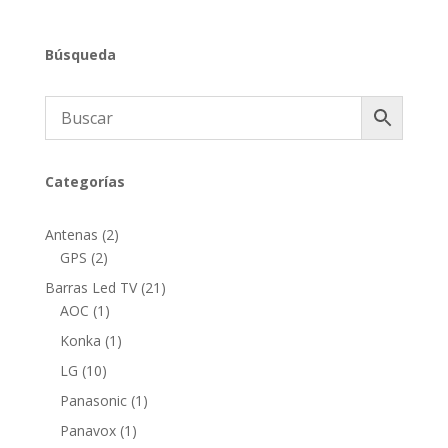
Búsqueda
Categorías
2
Antenas
2
2
productos
GPS
2
productos
21
Barras Led TV
21
1
productos
AOC
1
producto
1
Konka
1
producto
10
LG
10
productos
1
Panasonic
1
producto
1
Panavox
1