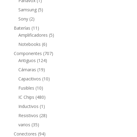
1
Panavox
1
producto
5
Samsung
5
productos
2
Sony
2
productos
11
Baterías
11
productos
5
Amplificadores
5
productos
6
Notebooks
6
productos
707
Componentes
707
124
productos
Antiguos
124
productos
19
Cámaras
19
productos
10
Capacitivos
10
productos
10
Fusibles
10
productos
480
IC Chips
480
productos
1
Inductivos
1
producto
28
Resistivos
28
productos
35
varios
35
productos
94
Conectores
94