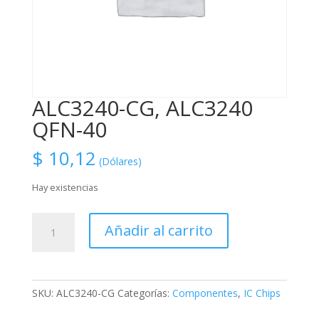
ALC3240-CG, ALC3240
QFN-40
$
10,12
(Dólares)
Hay existencias
ALC3240-
Añadir al carrito
CG,
ALC3240
QFN-
40
SKU:
ALC3240-CG
Categorías:
Componentes
,
IC Chips
cantidad