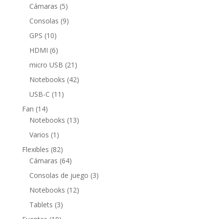
5
productos
Cámaras
5
productos
9
Consolas
9
productos
10
GPS
10
productos
6
HDMI
6
productos
21
micro USB
21
productos
42
Notebooks
42
productos
11
USB-C
11
productos
14
Fan
14
productos
13
Notebooks
13
productos
1
Varios
1
producto
82
Flexibles
82
productos
64
Cámaras
64
productos
3
Consolas de juego
3
productos
12
Notebooks
12
productos
3
Tablets
3
productos
10