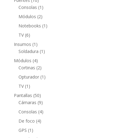
Fuentes
10
productos
1
Consolas
1
producto
2
Módulos
2
productos
1
Notebooks
1
producto
6
TV
6
productos
1
Insumos
1
producto
1
Soldadura
1
producto
4
Módulos
4
productos
2
Cortinas
2
productos
1
Opturador
1
producto
1
TV
1
producto
50
Pantallas
50
productos
9
Cámaras
9
productos
4
Consolas
4
productos
4
De foco
4
productos
1
GPS
1
producto