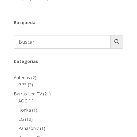
Búsqueda
Categorías
2
Antenas
2
2
productos
GPS
2
productos
21
Barras Led TV
21
1
productos
AOC
1
producto
1
Konka
1
producto
10
LG
10
productos
1
Panasonic
1
producto