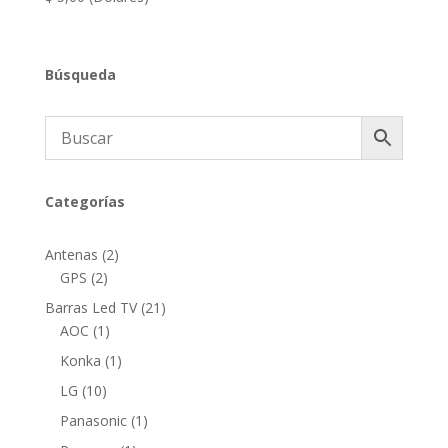
Búsqueda
Categorías
2
Antenas
2
2
productos
GPS
2
productos
21
Barras Led TV
21
1
productos
AOC
1
producto
1
Konka
1
producto
10
LG
10
productos
1
Panasonic
1
producto