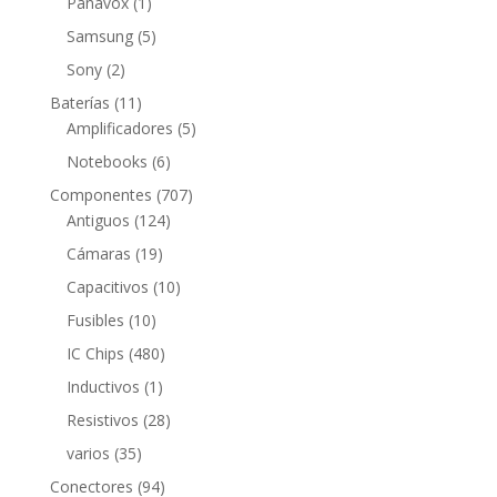
1
Panavox
1
producto
5
Samsung
5
productos
2
Sony
2
productos
11
Baterías
11
productos
5
Amplificadores
5
productos
6
Notebooks
6
productos
707
Componentes
707
124
productos
Antiguos
124
productos
19
Cámaras
19
productos
10
Capacitivos
10
productos
10
Fusibles
10
productos
480
IC Chips
480
productos
1
Inductivos
1
producto
28
Resistivos
28
productos
35
varios
35
productos
94
Conectores
94