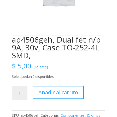
ap4506geh, Dual fet n/p
9A, 30v, Case TO-252-4L
SMD,
$
5,00
(Dólares)
Solo quedan 2 disponibles
ap4506geh,
Añadir al carrito
Dual
fet
n/p
9A,
SKU:
ap4506geh
Categorías:
Componentes
,
IC Chips