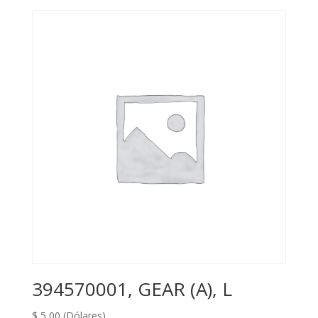
394570001, GEAR (A), L
$
5,00
(Dólares)