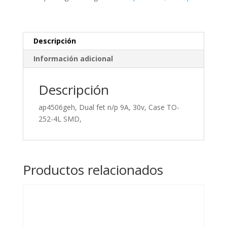
30v,
Case
TO-
252-
Descripción
4L
Información adicional
SMD,
cantidad
Descripción
ap4506geh, Dual fet n/p 9A, 30v, Case TO-
252-4L SMD,
Productos relacionados