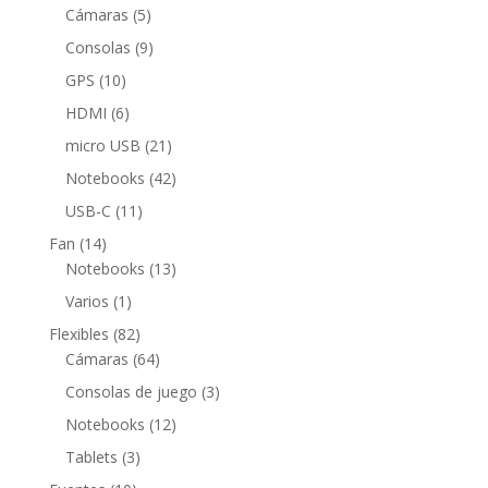
5
productos
Cámaras
5
productos
9
Consolas
9
productos
10
GPS
10
productos
6
HDMI
6
productos
21
micro USB
21
productos
42
Notebooks
42
productos
11
USB-C
11
productos
14
Fan
14
productos
13
Notebooks
13
productos
1
Varios
1
producto
82
Flexibles
82
productos
64
Cámaras
64
productos
3
Consolas de juego
3
productos
12
Notebooks
12
productos
3
Tablets
3
productos