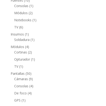
10
Fuentes
10
productos
1
Consolas
1
producto
2
Módulos
2
productos
1
Notebooks
1
producto
6
TV
6
productos
1
Insumos
1
producto
1
Soldadura
1
producto
4
Módulos
4
productos
2
Cortinas
2
productos
1
Opturador
1
producto
1
TV
1
producto
50
Pantallas
50
productos
9
Cámaras
9
productos
4
Consolas
4
productos
4
De foco
4
productos
1
GPS
1
producto