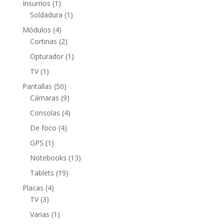
1
Insumos
1
producto
1
Soldadura
1
producto
4
Módulos
4
productos
2
Cortinas
2
productos
1
Opturador
1
producto
1
TV
1
producto
50
Pantallas
50
productos
9
Cámaras
9
productos
4
Consolas
4
productos
4
De foco
4
productos
1
GPS
1
producto
13
Notebooks
13
productos
19
Tablets
19
productos
4
Placas
4
3
productos
TV
3
productos
1
Varias
1