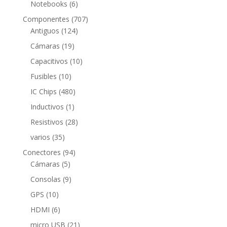
6
Notebooks
6
productos
707
Componentes
707
124
productos
Antiguos
124
productos
19
Cámaras
19
productos
10
Capacitivos
10
productos
10
Fusibles
10
productos
480
IC Chips
480
productos
1
Inductivos
1
producto
28
Resistivos
28
productos
35
varios
35
productos
94
Conectores
94
5
productos
Cámaras
5
productos
9
Consolas
9
productos
10
GPS
10
productos
6
HDMI
6
productos
21
micro USB
21