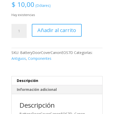
$
10,00
(Dólares)
Hay existencias
BatteryDoorCoverCanonEOS7D,
Añadir al carrito
Canon
Genuine
Battery
Door
SKU:
BatteryDoorCoverCanonEOS7D
Categorías:
Cover
Antiguos
,
Componentes
For
canon
EOS
7D
Descripción
-
Información adicional
tapa
de
batería
Descripción
cantidad
BatteryDoorCoverCanonEOS7D, Canon