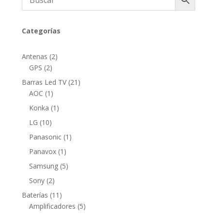
Categorías
2
Antenas
2
2
productos
GPS
2
productos
21
Barras Led TV
21
1
productos
AOC
1
producto
1
Konka
1
producto
10
LG
10
productos
1
Panasonic
1
producto
1
Panavox
1
producto
5
Samsung
5
productos
2
Sony
2
productos
11
Baterías
11
productos
5
Amplificadores
5
productos