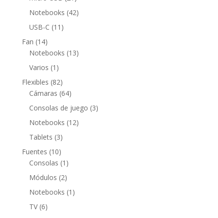
productos
42
Notebooks
42
productos
11
USB-C
11
productos
14
Fan
14
productos
13
Notebooks
13
productos
1
Varios
1
producto
82
Flexibles
82
productos
64
Cámaras
64
productos
3
Consolas de juego
3
productos
12
Notebooks
12
productos
3
Tablets
3
productos
10
Fuentes
10
productos
1
Consolas
1
producto
2
Módulos
2
productos
1
Notebooks
1
producto
6
TV
6
productos