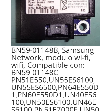
BN59-01148B, Samsung
Network, modulo wi-fi,
wifi, Compatible con:
BN59-01148C
PN51E550,UN55ES6100,
UN55ES6500,PN64E550D
1,PN60E550D1,UN40ES6
100,UN50ES6100,UN46E
S6100,PN51E7000F,UN50