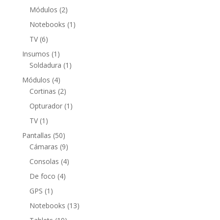
producto
2
Módulos
2
productos
1
Notebooks
1
producto
6
TV
6
productos
1
Insumos
1
producto
1
Soldadura
1
producto
4
Módulos
4
productos
2
Cortinas
2
productos
1
Opturador
1
producto
1
TV
1
producto
50
Pantallas
50
productos
9
Cámaras
9
productos
4
Consolas
4
productos
4
De foco
4
productos
1
GPS
1
producto
13
Notebooks
13
productos
19