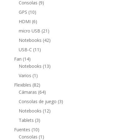
productos
9
Consolas
9
productos
10
GPS
10
productos
6
HDMI
6
productos
21
micro USB
21
productos
42
Notebooks
42
productos
11
USB-C
11
productos
14
Fan
14
productos
13
Notebooks
13
productos
1
Varios
1
producto
82
Flexibles
82
productos
64
Cámaras
64
productos
3
Consolas de juego
3
productos
12
Notebooks
12
productos
3
Tablets
3
productos
10
Fuentes
10
productos
1
Consolas
1