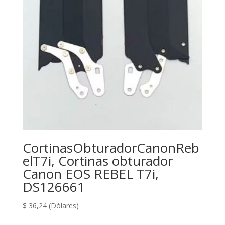
CortinasObturadorCanonReb
elT7i, Cortinas obturador
Canon EOS REBEL T7i,
DS126661
$
36,24
(Dólares)