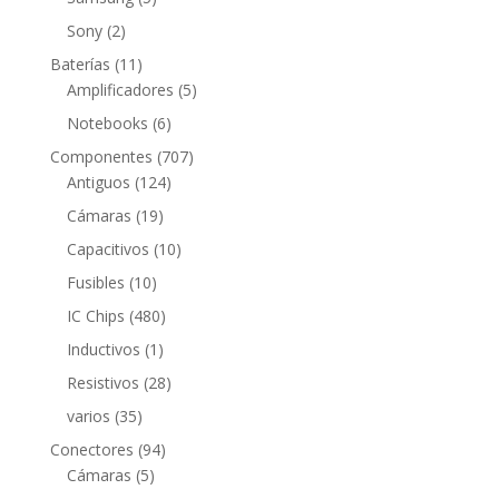
productos
2
Sony
2
productos
11
Baterías
11
productos
5
Amplificadores
5
productos
6
Notebooks
6
productos
707
Componentes
707
124
productos
Antiguos
124
productos
19
Cámaras
19
productos
10
Capacitivos
10
productos
10
Fusibles
10
productos
480
IC Chips
480
productos
1
Inductivos
1
producto
28
Resistivos
28
productos
35
varios
35
productos
94
Conectores
94
5
productos
Cámaras
5