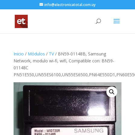
info@electronicatotal.com.uy
Inicio
/
Módulos
/
TV
/ BN59-01148B, Samsung
Network, modulo wi-fi, wifi, Compatible con: BN59-
01148C
PN51E550,UN55ES6100,UN55ES6500,PN64E550D1,PN60E55