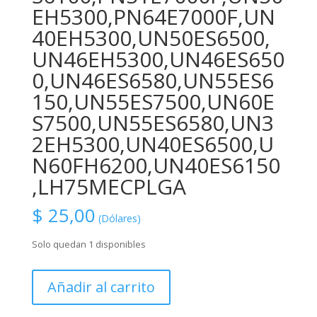
EH5300,PN64E7000F,UN
40EH5300,UN50ES6500,
UN46EH5300,UN46ES650
0,UN46ES6580,UN55ES6
150,UN55ES7500,UN60E
S7500,UN55ES6580,UN3
2EH5300,UN40ES6500,U
N60FH6200,UN40ES6150
,LH75MECPLGA
$
25,00
(Dólares)
Solo quedan 1 disponibles
BN59-
Añadir al carrito
01148B,
Samsung