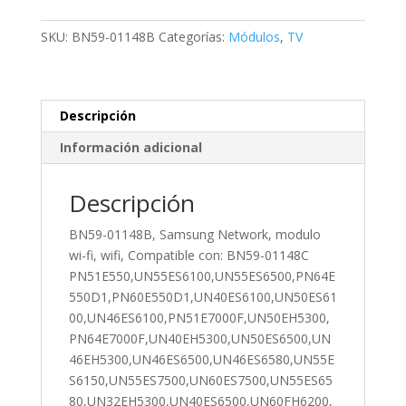
Network,
modulo
SKU:
BN59-01148B
Categorías:
Módulos
,
TV
wi-
fi,
wifi,
Compatible
Descripción
con:
Información adicional
BN59-
01148C
Descripción
PN51E550,UN55ES6100,UN55ES6500,PN64E550D1,PN60E55
cantidad
BN59-01148B, Samsung Network, modulo
wi-fi, wifi, Compatible con: BN59-01148C
PN51E550,UN55ES6100,UN55ES6500,PN64E
550D1,PN60E550D1,UN40ES6100,UN50ES61
00,UN46ES6100,PN51E7000F,UN50EH5300,
PN64E7000F,UN40EH5300,UN50ES6500,UN
46EH5300,UN46ES6500,UN46ES6580,UN55E
S6150,UN55ES7500,UN60ES7500,UN55ES65
80,UN32EH5300,UN40ES6500,UN60FH6200,