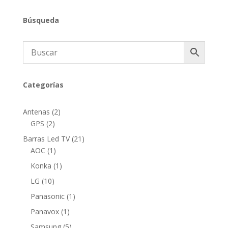
Búsqueda
Categorías
2
Antenas
2
2
productos
GPS
2
productos
21
Barras Led TV
21
1
productos
AOC
1
producto
1
Konka
1
producto
10
LG
10
productos
1
Panasonic
1
producto
1
Panavox
1
producto
5
Samsung
5