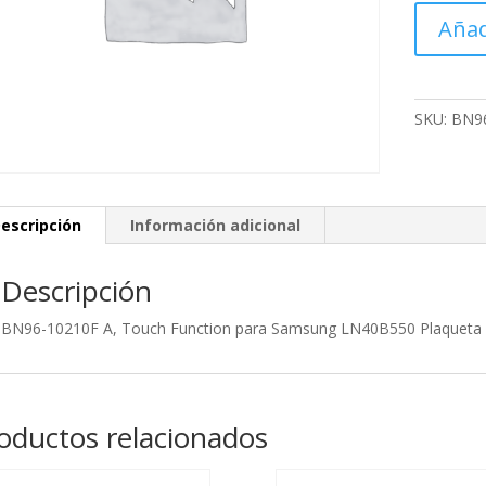
BN96-
Añad
10210F
A,
Touch
Function
SKU:
BN96
para
Samsung
LN40B55
Plaqueta
escripción
Información adicional
de
control
Descripción
de
funciones
BN96-10210F A, Touch Function para Samsung LN40B550 Plaqueta d
cantidad
oductos relacionados