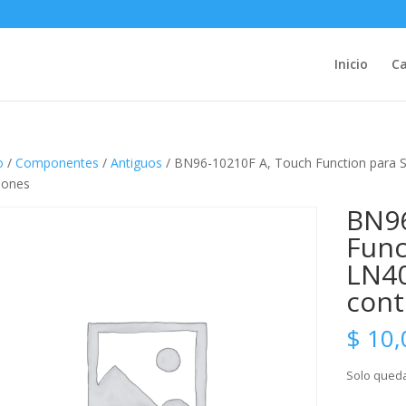
Inicio
Ca
o
/
Componentes
/
Antiguos
/ BN96-10210F A, Touch Function para 
iones
BN96
Func
LN40
cont
$
10,
Solo queda