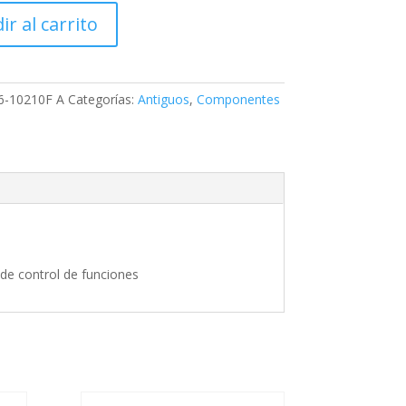
ir al carrito
-10210F A
Categorías:
Antiguos
,
Componentes
0
e control de funciones