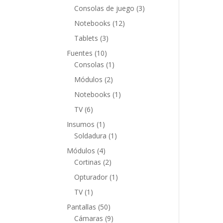
productos
3
Consolas de juego
3
productos
12
Notebooks
12
productos
3
Tablets
3
productos
10
Fuentes
10
productos
1
Consolas
1
producto
2
Módulos
2
productos
1
Notebooks
1
producto
6
TV
6
productos
1
Insumos
1
producto
1
Soldadura
1
producto
4
Módulos
4
productos
2
Cortinas
2
productos
1
Opturador
1
producto
1
TV
1
producto
50
Pantallas
50
productos
9
Cámaras
9