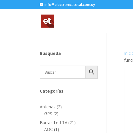
info@electronicatotal.com.uy
Búsqueda
Inici
func
Categorías
2
Antenas
2
2
productos
GPS
2
productos
21
Barras Led TV
21
1
productos
AOC
1