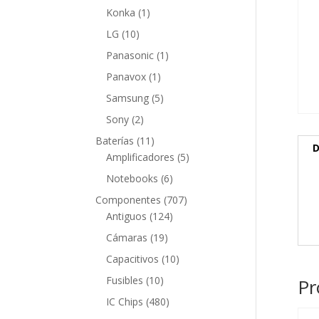
producto
1
Konka
1
producto
10
LG
10
productos
1
Panasonic
1
producto
1
Panavox
1
producto
5
Samsung
5
productos
2
Sony
2
productos
11
Baterías
11
D
productos
5
Amplificadores
5
productos
6
Notebooks
6
productos
707
Componentes
707
124
productos
Antiguos
124
productos
19
Cámaras
19
productos
10
Capacitivos
10
productos
10
Fusibles
10
Pr
productos
480
IC Chips
480
productos