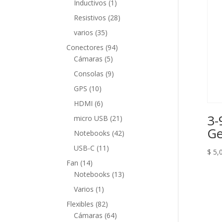
1
Inductivos
1
producto
28
Resistivos
28
productos
35
varios
35
productos
94
Conectores
94
5
productos
Cámaras
5
productos
9
Consolas
9
productos
10
GPS
10
productos
6
HDMI
6
productos
3-
21
micro USB
21
productos
Ge
42
Notebooks
42
productos
11
USB-C
11
$
5,
productos
14
Fan
14
productos
13
Notebooks
13
productos
1
Varios
1
producto
82
Flexibles
82
productos
64
Cámaras
64