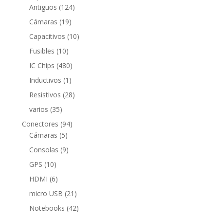
124
productos
Antiguos
124
productos
19
Cámaras
19
productos
10
Capacitivos
10
productos
10
Fusibles
10
productos
480
IC Chips
480
productos
1
Inductivos
1
producto
28
Resistivos
28
productos
35
varios
35
productos
94
Conectores
94
5
productos
Cámaras
5
productos
9
Consolas
9
productos
10
GPS
10
productos
6
HDMI
6
productos
21
micro USB
21
productos
42
Notebooks
42