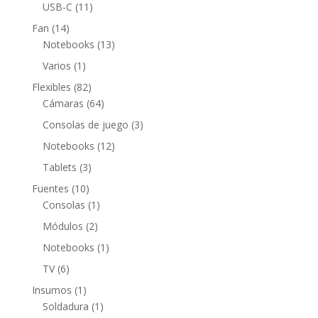
productos
11
USB-C
11
productos
14
Fan
14
productos
13
Notebooks
13
productos
1
Varios
1
producto
82
Flexibles
82
productos
64
Cámaras
64
productos
3
Consolas de juego
3
productos
12
Notebooks
12
productos
3
Tablets
3
productos
10
Fuentes
10
productos
1
Consolas
1
producto
2
Módulos
2
productos
1
Notebooks
1
producto
6
TV
6
productos
1
Insumos
1
producto
1
Soldadura
1