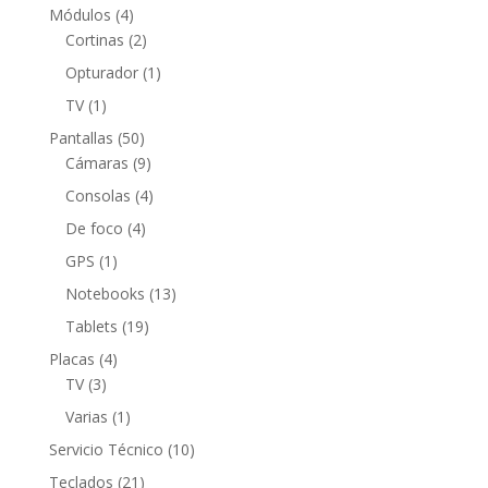
producto
4
Módulos
4
productos
2
Cortinas
2
productos
1
Opturador
1
producto
1
TV
1
producto
50
Pantallas
50
productos
9
Cámaras
9
productos
4
Consolas
4
productos
4
De foco
4
productos
1
GPS
1
producto
13
Notebooks
13
productos
19
Tablets
19
productos
4
Placas
4
3
productos
TV
3
productos
1
Varias
1
producto
10
Servicio Técnico
10
productos
21
Teclados
21