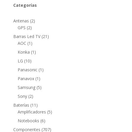
Categorías
2
Antenas
2
2
productos
GPS
2
productos
21
Barras Led TV
21
1
productos
AOC
1
producto
1
Konka
1
producto
10
LG
10
productos
1
Panasonic
1
producto
1
Panavox
1
producto
5
Samsung
5
productos
2
Sony
2
productos
11
Baterías
11
productos
5
Amplificadores
5
productos
6
Notebooks
6
productos
707
Componentes
707