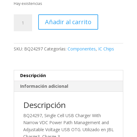
Hay existencias
BQ24297,
Añadir al carrito
Single
Cell
USB
Charger
SKU:
BQ24297
Categorías:
Componentes
,
IC Chips
With
Narrow
VDC
Power
Descripción
Path
Información adicional
Management
and
Adjustable
Descripción
Voltage
BQ24297, Single Cell USB Charger With
USB
Narrow VDC Power Path Management and
OTG.
Adjustable Voltage USB OTG. Utilizado en JBL
Utilizado
Charge3, Charge 3