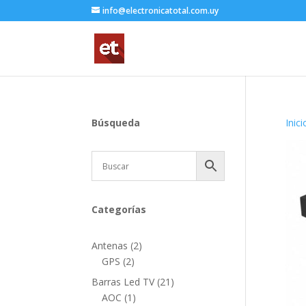
info@electronicatotal.com.uy
Búsqueda
Inici
Categorías
2
Antenas
2
2
productos
GPS
2
productos
21
Barras Led TV
21
1
productos
AOC
1