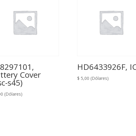
8297101,
HD6433926F, I
ttery Cover
$
5,00
(Dólares)
sc-s45)
00
(Dólares)