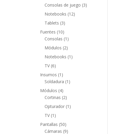
productos
3
Consolas de juego
3
productos
12
Notebooks
12
productos
3
Tablets
3
productos
10
Fuentes
10
productos
1
Consolas
1
producto
2
Módulos
2
productos
1
Notebooks
1
producto
6
TV
6
productos
1
Insumos
1
producto
1
Soldadura
1
producto
4
Módulos
4
productos
2
Cortinas
2
productos
1
Opturador
1
producto
1
TV
1
producto
50
Pantallas
50
productos
9
Cámaras
9