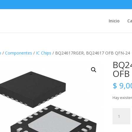
Inicio
Ca
o
/
Componentes
/
IC Chips
/ BQ24617RGER, BQ24617 OFB QFN-24
BQ2
OFB
$
9,0
Hay existe
BQ24617R
BQ24617
OFB
QFN-