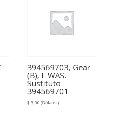
C
394569703, Gear
(B), L WAS.
Sustituto
394569701
$
5,00
(Dólares)