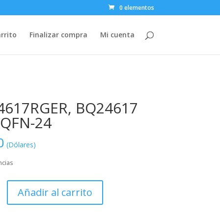
0 elementos
rrito
Finalizar compra
Mi cuenta
4617RGER, BQ24617
 QFN-24
0
(Dólares)
ncias
GER,
Añadir al carrito