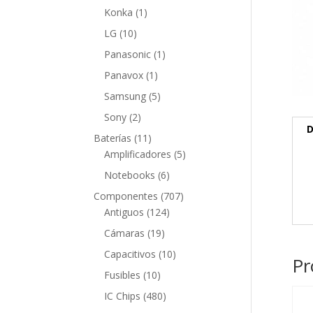
producto
1
Konka
1
producto
10
LG
10
productos
1
Panasonic
1
producto
1
Panavox
1
producto
5
Samsung
5
productos
2
Sony
2
D
productos
11
Baterías
11
productos
5
Amplificadores
5
productos
6
Notebooks
6
productos
707
Componentes
707
124
productos
Antiguos
124
productos
19
Cámaras
19
productos
10
Capacitivos
10
Pr
productos
10
Fusibles
10
productos
480
IC Chips
480
productos