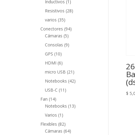
1
Inductivos
1
producto
28
Resistivos
28
productos
35
varios
35
productos
94
Conectores
94
5
productos
Cámaras
5
productos
9
Consolas
9
productos
10
GPS
10
productos
6
HDMI
6
26
productos
21
Ba
micro USB
21
productos
(d
42
Notebooks
42
productos
11
USB-C
11
$
5,
productos
14
Fan
14
productos
13
Notebooks
13
productos
1
Varios
1
producto
82
Flexibles
82
productos
64
Cámaras
64