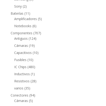
productos
2
Sony
2
productos
11
Baterías
11
productos
5
Amplificadores
5
productos
6
Notebooks
6
productos
707
Componentes
707
124
productos
Antiguos
124
productos
19
Cámaras
19
productos
10
Capacitivos
10
productos
10
Fusibles
10
productos
480
IC Chips
480
productos
1
Inductivos
1
producto
28
Resistivos
28
productos
35
varios
35
productos
94
Conectores
94
5
productos
Cámaras
5
productos