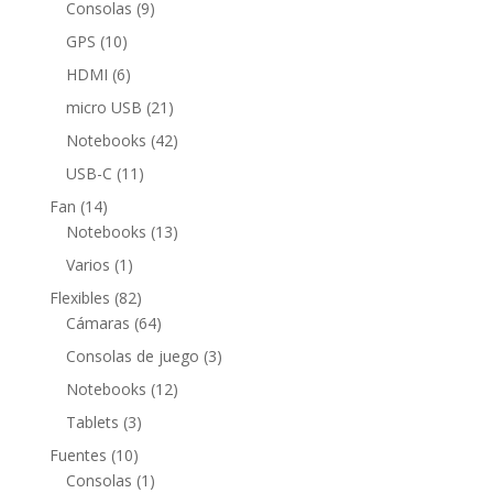
9
Consolas
9
productos
10
GPS
10
productos
6
HDMI
6
productos
21
micro USB
21
productos
42
Notebooks
42
productos
11
USB-C
11
productos
14
Fan
14
productos
13
Notebooks
13
productos
1
Varios
1
producto
82
Flexibles
82
productos
64
Cámaras
64
productos
3
Consolas de juego
3
productos
12
Notebooks
12
productos
3
Tablets
3
productos
10
Fuentes
10
productos
1
Consolas
1