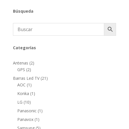
Búsqueda
Categorías
2
Antenas
2
2
productos
GPS
2
productos
21
Barras Led TV
21
1
productos
AOC
1
producto
1
Konka
1
producto
10
LG
10
productos
1
Panasonic
1
producto
1
Panavox
1
producto
5
Samsung
5