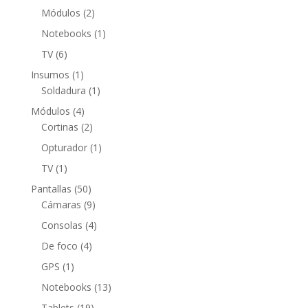
producto
2
Módulos
2
productos
1
Notebooks
1
producto
6
TV
6
productos
1
Insumos
1
producto
1
Soldadura
1
producto
4
Módulos
4
productos
2
Cortinas
2
productos
1
Opturador
1
producto
1
TV
1
producto
50
Pantallas
50
productos
9
Cámaras
9
productos
4
Consolas
4
productos
4
De foco
4
productos
1
GPS
1
producto
13
Notebooks
13
productos
19
Tablets
19