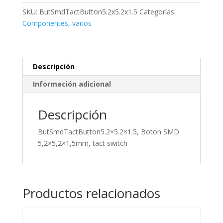
tact
SKU:
ButSmdTactButton5.2x5.2x1.5
Categorías:
switch
Componentes
,
varios
cantidad
Descripción
Información adicional
Descripción
ButSmdTactButton5.2×5.2×1.5, Boton SMD
5,2×5,2×1,5mm, tact switch
Productos relacionados