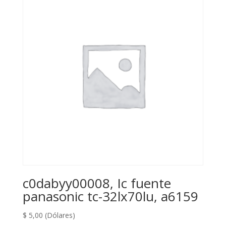
c0dabyy00008, Ic fuente
panasonic tc-32lx70lu, a6159
$
5,00
(Dólares)