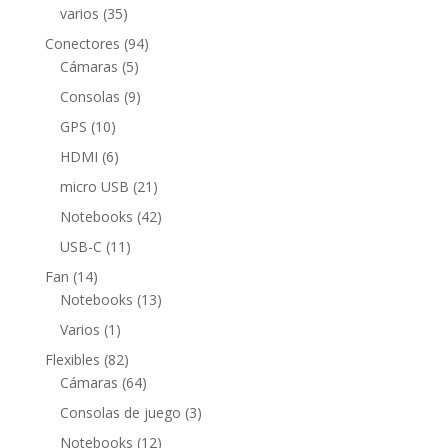
productos
35
varios
35
productos
94
Conectores
94
5
productos
Cámaras
5
productos
9
Consolas
9
productos
10
GPS
10
productos
6
HDMI
6
productos
21
micro USB
21
productos
42
Notebooks
42
productos
11
USB-C
11
productos
14
Fan
14
productos
13
Notebooks
13
productos
1
Varios
1
producto
82
Flexibles
82
productos
64
Cámaras
64
productos
3
Consolas de juego
3
productos
12
Notebooks
12