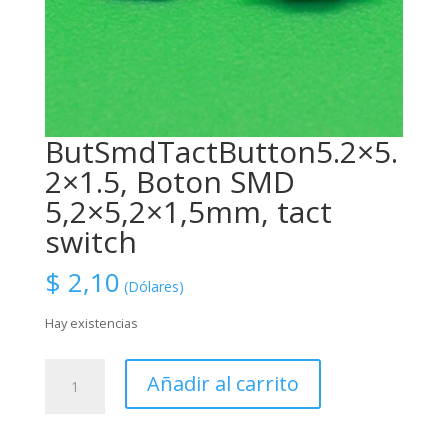
ButSmdTactButton5.2×5.
2×1.5, Boton SMD
5,2×5,2×1,5mm, tact
switch
$
2,10
(Dólares)
Hay existencias
ButSmdTactButton5.2x5.2x1.5,
Añadir al carrito
Boton
SMD
5,2x5,2x1,5mm,