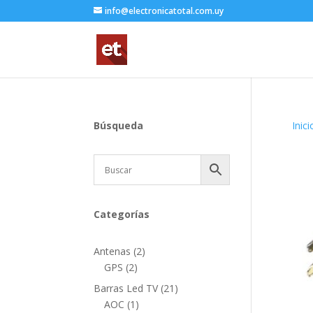
info@electronicatotal.com.uy
Búsqueda
Inici
Categorías
2
Antenas
2
2
productos
GPS
2
productos
21
Barras Led TV
21
1
productos
AOC
1