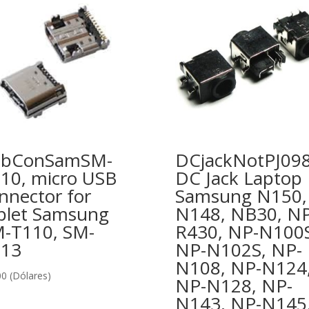
sbConSamSM-
DCjackNotPJ098
10, micro USB
DC Jack Laptop
nnector for
Samsung N150,
blet Samsung
N148, NB30, NP
-T110, SM-
R430, NP-N100S
113
NP-N102S, NP-
N108, NP-N124
00
(Dólares)
NP-N128, NP-
N143, NP-N145