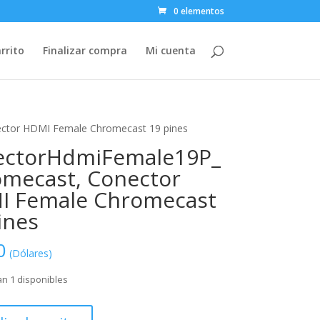
0 elementos
rrito
Finalizar compra
Mi cuenta
ctor HDMI Female Chromecast 19 pines
ectorHdmiFemale19P_
mecast, Conector
I Female Chromecast
ines
0
(Dólares)
n 1 disponibles
HdmiFemale19P_Chromecast,