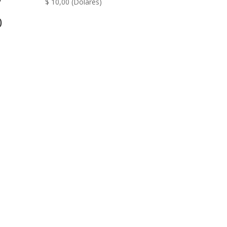
$
10,00
(Dólares)
0