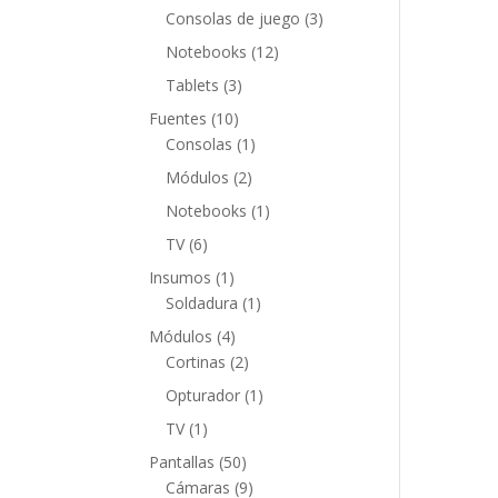
productos
3
Consolas de juego
3
productos
12
Notebooks
12
productos
3
Tablets
3
productos
10
Fuentes
10
productos
1
Consolas
1
producto
2
Módulos
2
productos
1
Notebooks
1
producto
6
TV
6
productos
1
Insumos
1
producto
1
Soldadura
1
producto
4
Módulos
4
productos
2
Cortinas
2
productos
1
Opturador
1
producto
1
TV
1
producto
50
Pantallas
50
productos
9
Cámaras
9