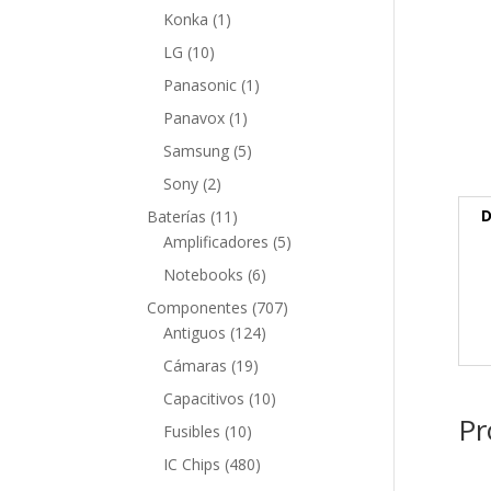
producto
1
Konka
1
producto
10
LG
10
productos
1
Panasonic
1
producto
1
Panavox
1
producto
5
Samsung
5
productos
2
Sony
2
productos
11
D
Baterías
11
productos
5
Amplificadores
5
productos
6
Notebooks
6
productos
707
Componentes
707
124
productos
Antiguos
124
productos
19
Cámaras
19
productos
10
Capacitivos
10
Pr
productos
10
Fusibles
10
productos
480
IC Chips
480
productos