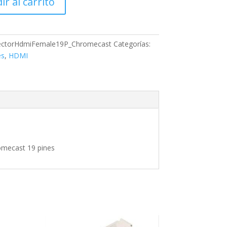
ir al carrito
st
ctorHdmiFemale19P_Chromecast
Categorías:
es
,
HDMI
mecast 19 pines