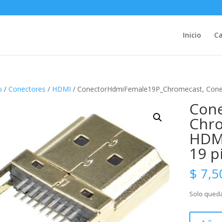
Inicio
Ca
o
/
Conectores
/
HDMI
/ ConectorHdmiFemale19P_Chromecast, Cone
Con
Chro
HDM
19 p
$
7,5
Solo queda
Conector