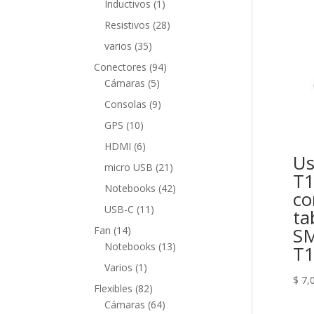
1
Inductivos
1
producto
28
Resistivos
28
productos
35
varios
35
productos
94
Conectores
94
5
productos
Cámaras
5
productos
9
Consolas
9
productos
10
GPS
10
productos
6
HDMI
6
U
productos
21
micro USB
21
T1
productos
42
Notebooks
42
co
productos
11
USB-C
11
ta
productos
14
SM
Fan
14
productos
13
Notebooks
13
T
productos
1
Varios
1
$
7,
producto
82
Flexibles
82
productos
64
Cámaras
64