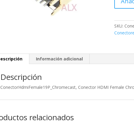
Añad
Conector
HDMI
Female
Chromeca
SKU:
Cone
19
Conector
pines
cantidad
escripción
Información adicional
Descripción
ConectorHdmiFemale19P_Chromecast, Conector HDMI Female Chro
oductos relacionados