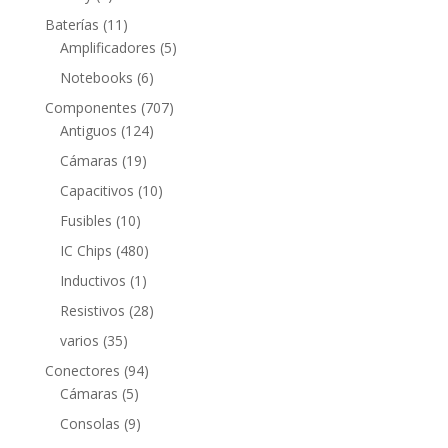
productos
11
Baterías
11
productos
5
Amplificadores
5
productos
6
Notebooks
6
productos
707
Componentes
707
124
productos
Antiguos
124
productos
19
Cámaras
19
productos
10
Capacitivos
10
productos
10
Fusibles
10
productos
480
IC Chips
480
productos
1
Inductivos
1
producto
28
Resistivos
28
productos
35
varios
35
productos
94
Conectores
94
5
productos
Cámaras
5
productos
9
Consolas
9
productos