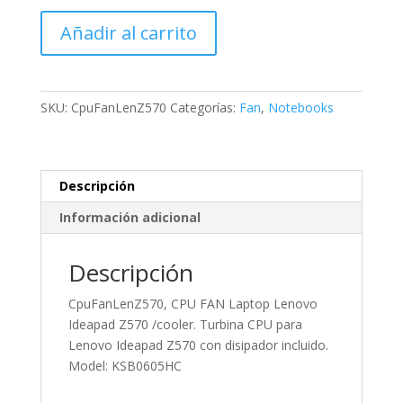
CpuFanLenZ570,
Añadir al carrito
CPU
FAN
Laptop
Lenovo
SKU:
CpuFanLenZ570
Categorías:
Fan
,
Notebooks
Ideapad
Z570
/cooler.
Turbina
Descripción
CPU
Información adicional
para
Lenovo
Descripción
Ideapad
Z570
CpuFanLenZ570, CPU FAN Laptop Lenovo
con
Ideapad Z570 /cooler. Turbina CPU para
disipador
Lenovo Ideapad Z570 con disipador incluido.
incluido.
Model: KSB0605HC
Model:
KSB0605HC