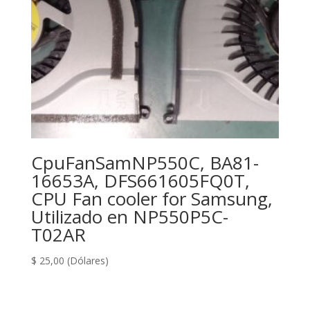
CpuFanSamNP550C, BA81-
16653A, DFS661605FQ0T,
CPU Fan cooler for Samsung,
Utilizado en NP550P5C-
T02AR
$
25,00
(Dólares)