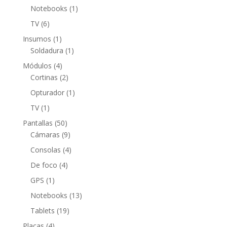
productos
1
Notebooks
1
producto
6
TV
6
productos
1
Insumos
1
producto
1
Soldadura
1
producto
4
Módulos
4
productos
2
Cortinas
2
productos
1
Opturador
1
producto
1
TV
1
producto
50
Pantallas
50
productos
9
Cámaras
9
productos
4
Consolas
4
productos
4
De foco
4
productos
1
GPS
1
producto
13
Notebooks
13
productos
19
Tablets
19
productos
4
Placas
4