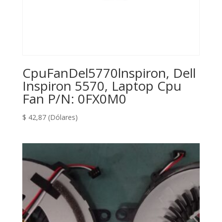
CpuFanDel5770lnspiron, Dell
Inspiron 5570, Laptop Cpu
Fan P/N: 0FX0M0
$
42,87
(Dólares)