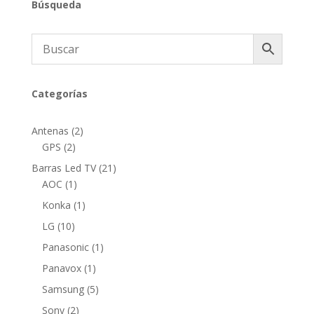
Búsqueda
Categorías
2
Antenas
2
2
productos
GPS
2
productos
21
Barras Led TV
21
1
productos
AOC
1
producto
1
Konka
1
producto
10
LG
10
productos
1
Panasonic
1
producto
1
Panavox
1
producto
5
Samsung
5
productos
2
Sony
2