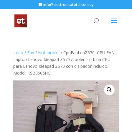
info@electronicatotal.com.uy
Inicio
/
Fan
/
Notebooks
/ CpuFanLenZ570, CPU FAN
Laptop Lenovo Ideapad Z570 /cooler. Turbina CPU
para Lenovo Ideapad Z570 con disipador incluido.
Model: KSB0605HC