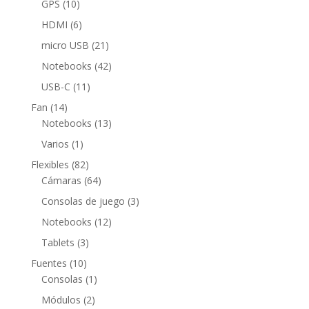
10
GPS
10
productos
6
HDMI
6
productos
21
micro USB
21
productos
42
Notebooks
42
productos
11
USB-C
11
productos
14
Fan
14
productos
13
Notebooks
13
productos
1
Varios
1
producto
82
Flexibles
82
productos
64
Cámaras
64
productos
3
Consolas de juego
3
productos
12
Notebooks
12
productos
3
Tablets
3
productos
10
Fuentes
10
productos
1
Consolas
1
producto
2
Módulos
2