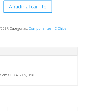
,
Añadir al carrito
7009R
Categorías:
Componentes
,
IC Chips
es
do en: CP-X4021N, X56