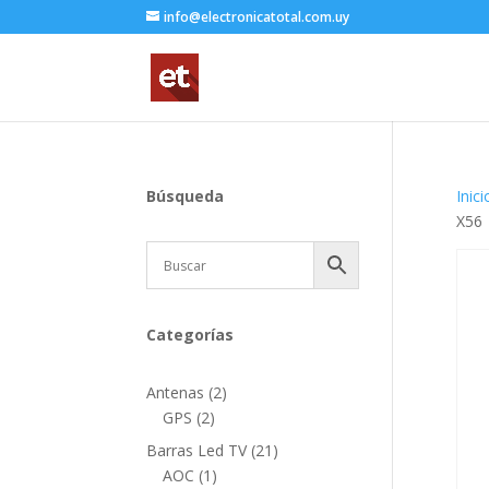
info@electronicatotal.com.uy
Búsqueda
Inici
X56
Categorías
2
Antenas
2
2
productos
GPS
2
productos
21
Barras Led TV
21
1
productos
AOC
1