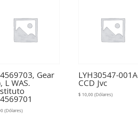
4569703, Gear
LYH30547-001A-
), L WAS.
CCD Jvc
stituto
$
10,00
(Dólares)
4569701
00
(Dólares)