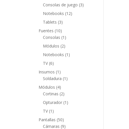
productos
3
Consolas de juego
3
productos
12
Notebooks
12
productos
3
Tablets
3
productos
10
Fuentes
10
productos
1
Consolas
1
producto
2
Módulos
2
productos
1
Notebooks
1
producto
6
TV
6
productos
1
Insumos
1
producto
1
Soldadura
1
producto
4
Módulos
4
productos
2
Cortinas
2
productos
1
Opturador
1
producto
1
TV
1
producto
50
Pantallas
50
productos
9
Cámaras
9