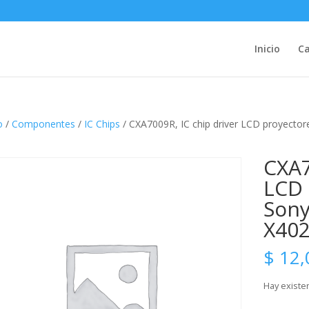
Inicio
Ca
o
/
Componentes
/
IC Chips
/ CXA7009R, IC chip driver LCD proyectore
CXA7
LCD 
Sony
X402
$
12,
Hay existe