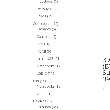
1
Inductivos
1
producto
28
Resistivos
28
productos
35
varios
35
productos
94
Conectores
94
5
productos
Cámaras
5
productos
9
Consolas
9
productos
10
GPS
10
productos
6
HDMI
6
productos
39
21
micro USB
21
productos
(B
42
Notebooks
42
Su
productos
11
USB-C
11
39
productos
14
Fan
14
productos
13
Notebooks
13
$
5,
productos
1
Varios
1
producto
82
Flexibles
82
productos
64
Cámaras
64