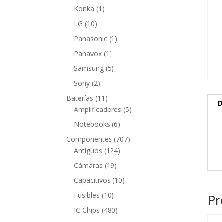
producto
1
Konka
1
producto
10
LG
10
productos
1
Panasonic
1
producto
1
Panavox
1
producto
5
Samsung
5
productos
2
Sony
2
productos
11
Baterías
11
D
productos
5
Amplificadores
5
productos
6
Notebooks
6
productos
707
Componentes
707
124
productos
Antiguos
124
productos
19
Cámaras
19
productos
10
Capacitivos
10
productos
10
Fusibles
10
Pr
productos
480
IC Chips
480
productos