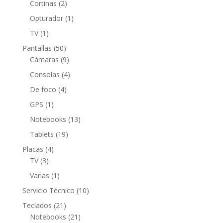
productos
2
Cortinas
2
productos
1
Opturador
1
producto
1
TV
1
producto
50
Pantallas
50
productos
9
Cámaras
9
productos
4
Consolas
4
productos
4
De foco
4
productos
1
GPS
1
producto
13
Notebooks
13
productos
19
Tablets
19
productos
4
Placas
4
3
productos
TV
3
productos
1
Varias
1
producto
10
Servicio Técnico
10
productos
21
Teclados
21
productos
21
Notebooks
21