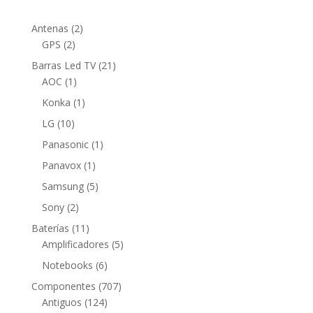
2
Antenas
2
2
productos
GPS
2
productos
21
Barras Led TV
21
1
productos
AOC
1
producto
1
Konka
1
producto
10
LG
10
productos
1
Panasonic
1
producto
1
Panavox
1
producto
5
Samsung
5
productos
2
Sony
2
productos
11
Baterías
11
productos
5
Amplificadores
5
productos
6
Notebooks
6
productos
707
Componentes
707
124
productos
Antiguos
124