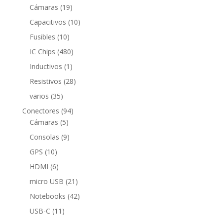
productos
19
Cámaras
19
productos
10
Capacitivos
10
productos
10
Fusibles
10
productos
480
IC Chips
480
productos
1
Inductivos
1
producto
28
Resistivos
28
productos
35
varios
35
productos
94
Conectores
94
5
productos
Cámaras
5
productos
9
Consolas
9
productos
10
GPS
10
productos
6
HDMI
6
productos
21
micro USB
21
productos
42
Notebooks
42
productos
11
USB-C
11