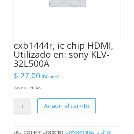
cxb1444r, ic chip HDMI,
Utilizado en: sony KLV-
32L500A
$
27,00
(Dólares)
Hay existencias
cxb1444r,
Añadir al carrito
ic
chip
HDMI,
Utilizado
SKU:
cxb1444r
Categorías:
Componentes
,
IC Chips