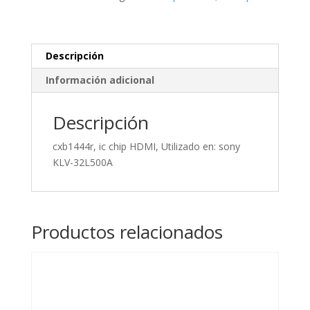
en:
sony
KLV-
32L500A
Descripción
cantidad
Información adicional
Descripción
cxb1444r, ic chip HDMI, Utilizado en: sony
KLV-32L500A
Productos relacionados