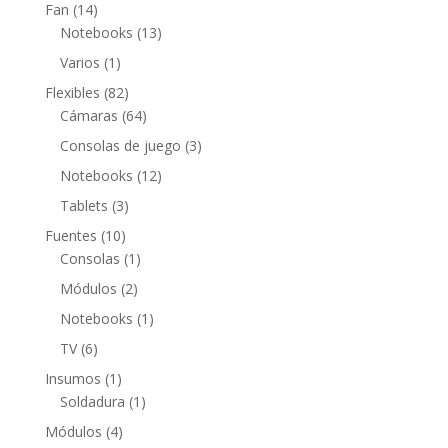
productos
14
Fan
14
productos
13
Notebooks
13
productos
1
Varios
1
producto
82
Flexibles
82
productos
64
Cámaras
64
productos
3
Consolas de juego
3
productos
12
Notebooks
12
productos
3
Tablets
3
productos
10
Fuentes
10
productos
1
Consolas
1
producto
2
Módulos
2
productos
1
Notebooks
1
producto
6
TV
6
productos
1
Insumos
1
producto
1
Soldadura
1
producto
4
Módulos
4