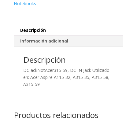
Acer
Notebooks
Aspire
315-
59
cantidad
Descripción
Información adicional
Descripción
DCjackNotAcer315-59, DC IN Jack Utilizado
en: Acer Aspire A115-32, A315-35, A315-58,
A315-59
Productos relacionados