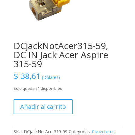
DCjackNotAcer315-59,
DC IN Jack Acer Aspire
315-59
$
38,61
(Dólares)
Solo quedan 1 disponibles
DCjackNotAcer315-
Añadir al carrito
59,
DC
IN
Jack
SKU:
DCjackNotAcer315-59
Categorías:
Conectores
,