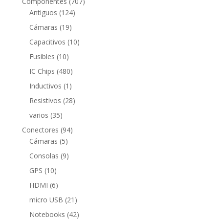
707
Componentes
707
124
productos
Antiguos
124
productos
19
Cámaras
19
productos
10
Capacitivos
10
productos
10
Fusibles
10
productos
480
IC Chips
480
productos
1
Inductivos
1
producto
28
Resistivos
28
productos
35
varios
35
productos
94
Conectores
94
5
productos
Cámaras
5
productos
9
Consolas
9
productos
10
GPS
10
productos
6
HDMI
6
productos
21
micro USB
21
productos
42
Notebooks
42