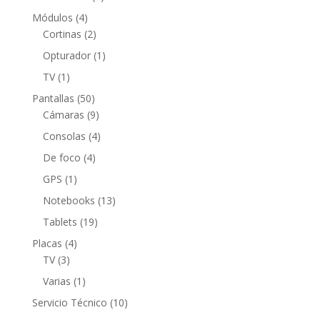
producto
4
Módulos
4
productos
2
Cortinas
2
productos
1
Opturador
1
producto
1
TV
1
producto
50
Pantallas
50
productos
9
Cámaras
9
productos
4
Consolas
4
productos
4
De foco
4
productos
1
GPS
1
producto
13
Notebooks
13
productos
19
Tablets
19
productos
4
Placas
4
3
productos
TV
3
productos
1
Varias
1
producto
10
Servicio Técnico
10
productos