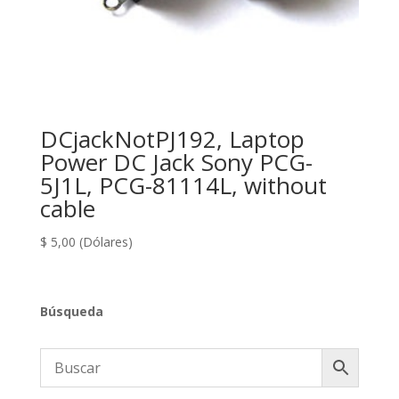
DCjackNotPJ192, Laptop
Power DC Jack Sony PCG-
5J1L, PCG-81114L, without
cable
$
5,00
(Dólares)
Búsqueda