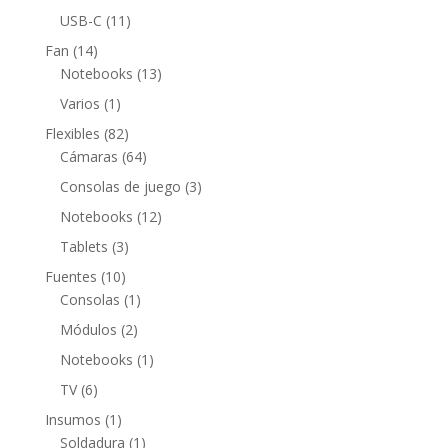
productos
11
USB-C
11
productos
14
Fan
14
productos
13
Notebooks
13
productos
1
Varios
1
producto
82
Flexibles
82
productos
64
Cámaras
64
productos
3
Consolas de juego
3
productos
12
Notebooks
12
productos
3
Tablets
3
productos
10
Fuentes
10
productos
1
Consolas
1
producto
2
Módulos
2
productos
1
Notebooks
1
producto
6
TV
6
productos
1
Insumos
1
producto
1
Soldadura
1