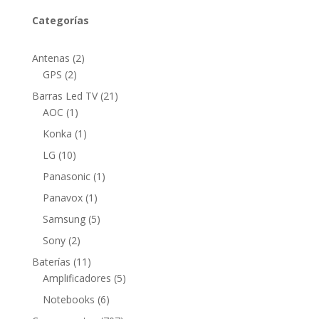
Categorías
2
Antenas
2
2
productos
GPS
2
productos
21
Barras Led TV
21
1
productos
AOC
1
producto
1
Konka
1
producto
10
LG
10
productos
1
Panasonic
1
producto
1
Panavox
1
producto
5
Samsung
5
productos
2
Sony
2
productos
11
Baterías
11
productos
5
Amplificadores
5
productos
6
Notebooks
6
productos