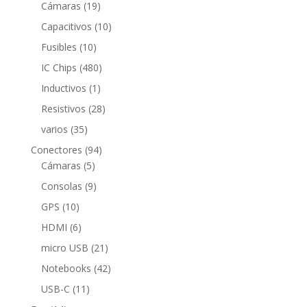
productos
19
Cámaras
19
productos
10
Capacitivos
10
productos
10
Fusibles
10
productos
480
IC Chips
480
productos
1
Inductivos
1
producto
28
Resistivos
28
productos
35
varios
35
productos
94
Conectores
94
5
productos
Cámaras
5
productos
9
Consolas
9
productos
10
GPS
10
productos
6
HDMI
6
productos
21
micro USB
21
productos
42
Notebooks
42
productos
11
USB-C
11
productos