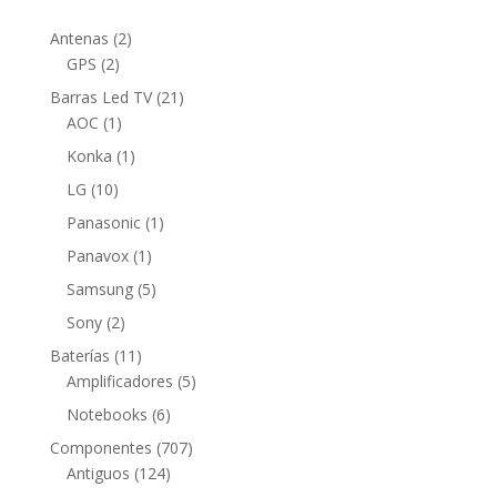
2
Antenas
2
2
productos
GPS
2
productos
21
Barras Led TV
21
1
productos
AOC
1
producto
1
Konka
1
producto
10
LG
10
productos
1
Panasonic
1
producto
1
Panavox
1
producto
5
Samsung
5
productos
2
Sony
2
productos
11
Baterías
11
productos
5
Amplificadores
5
productos
6
Notebooks
6
productos
707
Componentes
707
124
productos
Antiguos
124