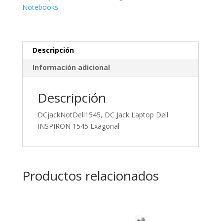
INSPIRON
Notebooks
1545
Exagonal
cantidad
Descripción
Información adicional
Descripción
DCjackNotDell1545, DC Jack Laptop Dell
INSPIRON 1545 Exagonal
Productos relacionados