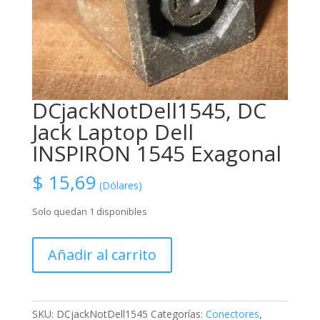
DCjackNotDell1545, DC
Jack Laptop Dell
INSPIRON 1545 Exagonal
$
15,69
(Dólares)
Solo quedan 1 disponibles
DCjackNotDell1545,
Añadir al carrito
DC
Jack
Laptop
Dell
SKU:
DCjackNotDell1545
Categorías:
Conectores
,