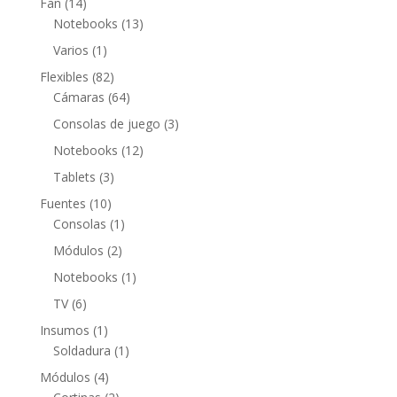
14
Fan
14
productos
13
Notebooks
13
productos
1
Varios
1
producto
82
Flexibles
82
productos
64
Cámaras
64
productos
3
Consolas de juego
3
productos
12
Notebooks
12
productos
3
Tablets
3
productos
10
Fuentes
10
productos
1
Consolas
1
producto
2
Módulos
2
productos
1
Notebooks
1
producto
6
TV
6
productos
1
Insumos
1
producto
1
Soldadura
1
producto
4
Módulos
4
productos
2