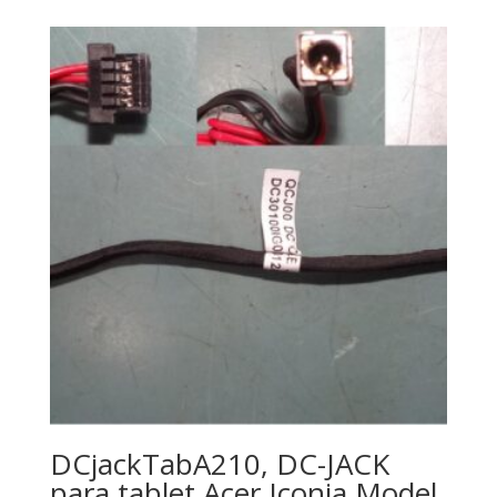
DCjackTabA210, DC-JACK
para tablet Acer Iconia Model