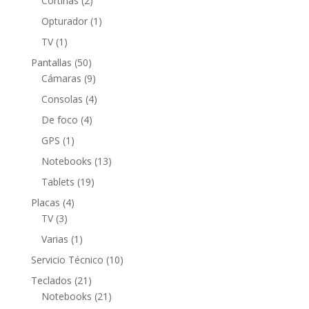
Cortinas
2
productos
1
Opturador
1
producto
1
TV
1
producto
50
Pantallas
50
productos
9
Cámaras
9
productos
4
Consolas
4
productos
4
De foco
4
productos
1
GPS
1
producto
13
Notebooks
13
productos
19
Tablets
19
productos
4
Placas
4
3
productos
TV
3
productos
1
Varias
1
producto
10
Servicio Técnico
10
productos
21
Teclados
21
productos
21
Notebooks
21