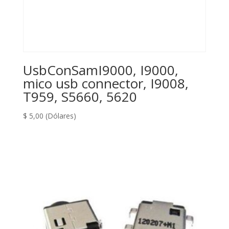
UsbConSamI9000, I9000,
mico usb connector, I9008,
T959, S5660, 5620
$
5,00
(Dólares)