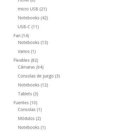
productos
21
micro USB
21
productos
42
Notebooks
42
productos
11
USB-C
11
productos
14
Fan
14
productos
13
Notebooks
13
productos
1
Varios
1
producto
82
Flexibles
82
productos
64
Cámaras
64
productos
3
Consolas de juego
3
productos
12
Notebooks
12
productos
3
Tablets
3
productos
10
Fuentes
10
productos
1
Consolas
1
producto
2
Módulos
2
productos
1
Notebooks
1