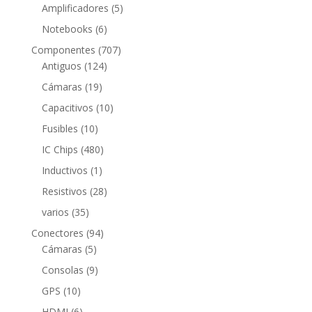
productos
5
Amplificadores
5
productos
6
Notebooks
6
productos
707
Componentes
707
124
productos
Antiguos
124
productos
19
Cámaras
19
productos
10
Capacitivos
10
productos
10
Fusibles
10
productos
480
IC Chips
480
productos
1
Inductivos
1
producto
28
Resistivos
28
productos
35
varios
35
productos
94
Conectores
94
5
productos
Cámaras
5
productos
9
Consolas
9
productos
10
GPS
10
productos
6
HDMI
6