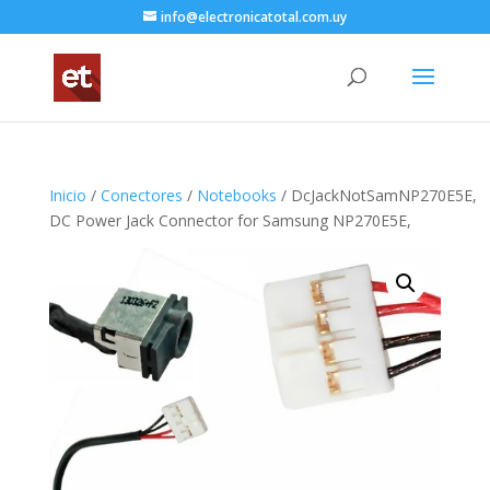
info@electronicatotal.com.uy
Inicio
/
Conectores
/
Notebooks
/ DcJackNotSamNP270E5E,
DC Power Jack Connector for Samsung NP270E5E,