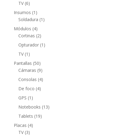
producto
6
TV
6
productos
1
Insumos
1
producto
1
Soldadura
1
producto
4
Módulos
4
productos
2
Cortinas
2
productos
1
Opturador
1
producto
1
TV
1
producto
50
Pantallas
50
productos
9
Cámaras
9
productos
4
Consolas
4
productos
4
De foco
4
productos
1
GPS
1
producto
13
Notebooks
13
productos
19
Tablets
19
productos
4
Placas
4
3
productos
TV
3