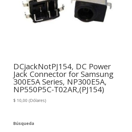
DCjackNotPJ154, DC Power
Jack Connector for Samsung
300E5A Series, NP300E5A,
NP550P5C-T02AR,(PJ154)
$
10,00
(Dólares)
Búsqueda