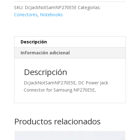
Connector
SKU:
DcJackNotSamNP270E5E
Categorías:
for
Conectores
,
Notebooks
Samsung
NP270E5E,
cantidad
Descripción
Información adicional
Descripción
DcJackNotSamNP270E5E, DC Power Jack
Connector for Samsung NP270E5E,
Productos relacionados