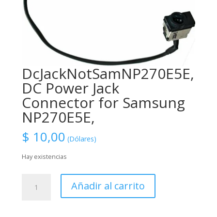
DcJackNotSamNP270E5E,
DC Power Jack
Connector for Samsung
NP270E5E,
$
10,00
(Dólares)
Hay existencias
DcJackNotSamNP270E5E,
Añadir al carrito
DC
Power
Jack