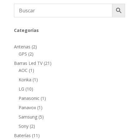
Categorías
2
Antenas
2
2
productos
GPS
2
productos
21
Barras Led TV
21
1
productos
AOC
1
producto
1
Konka
1
producto
10
LG
10
productos
1
Panasonic
1
producto
1
Panavox
1
producto
5
Samsung
5
productos
2
Sony
2
productos
11
Baterías
11