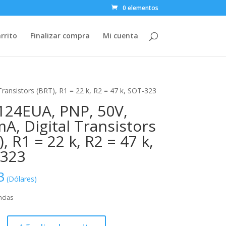
0 elementos
rrito
Finalizar compra
Mi cuenta
ansistors (BRT), R1 = 22 k, R2 = 47 k, SOT-323
24EUA, PNP, 50V,
A, Digital Transistors
, R1 = 22 k, R2 = 47 k,
-323
3
(Dólares)
ncias
A,