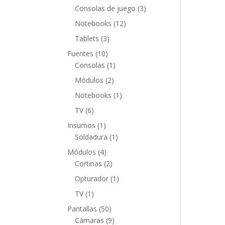
productos
3
Consolas de juego
3
productos
12
Notebooks
12
productos
3
Tablets
3
productos
10
Fuentes
10
productos
1
Consolas
1
producto
2
Módulos
2
productos
1
Notebooks
1
producto
6
TV
6
productos
1
Insumos
1
producto
1
Soldadura
1
producto
4
Módulos
4
productos
2
Cortinas
2
productos
1
Opturador
1
producto
1
TV
1
producto
50
Pantallas
50
productos
9
Cámaras
9