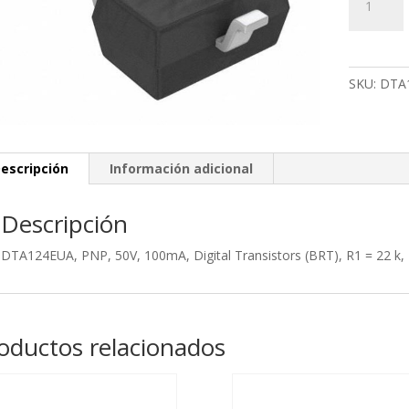
PNP,
50V,
100mA,
Digital
SKU:
DTA
Transistor
(BRT),
R1
=
escripción
Información adicional
22
k,
Descripción
R2
=
DTA124EUA, PNP, 50V, 100mA, Digital Transistors (BRT), R1 = 22 k,
47
k,
SOT-
323
oductos relacionados
cantidad