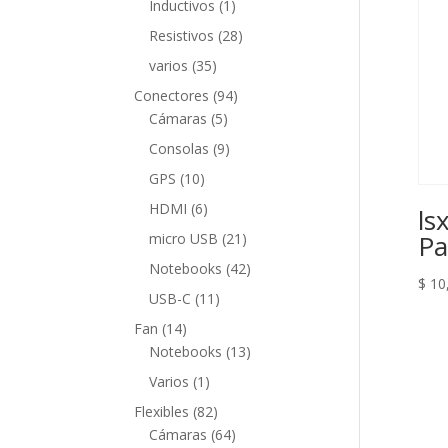
1
Inductivos
1
producto
28
Resistivos
28
productos
35
varios
35
productos
94
Conectores
94
5
productos
Cámaras
5
productos
9
Consolas
9
productos
10
GPS
10
productos
6
HDMI
6
ls
productos
21
Pa
micro USB
21
productos
42
Notebooks
42
$
10
productos
11
USB-C
11
productos
14
Fan
14
productos
13
Notebooks
13
productos
1
Varios
1
producto
82
Flexibles
82
productos
64
Cámaras
64