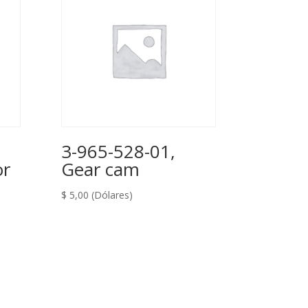
3-965-528-01,
or
Gear cam
$
5,00
(Dólares)