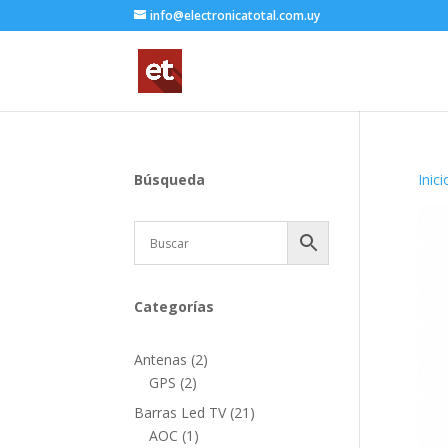
info@electronicatotal.com.uy
Búsqueda
Inici
Categorías
2
Antenas
2
2
productos
GPS
2
productos
21
Barras Led TV
21
1
productos
AOC
1