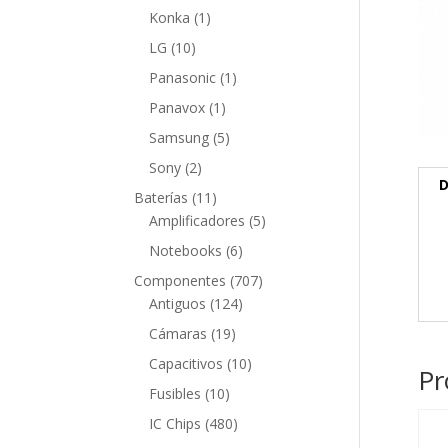
producto
1
Konka
1
producto
10
LG
10
productos
1
Panasonic
1
producto
1
Panavox
1
producto
5
Samsung
5
productos
2
Sony
2
D
productos
11
Baterías
11
productos
5
Amplificadores
5
productos
6
Notebooks
6
productos
707
Componentes
707
124
productos
Antiguos
124
productos
19
Cámaras
19
productos
10
Capacitivos
10
Pr
productos
10
Fusibles
10
productos
480
IC Chips
480
productos