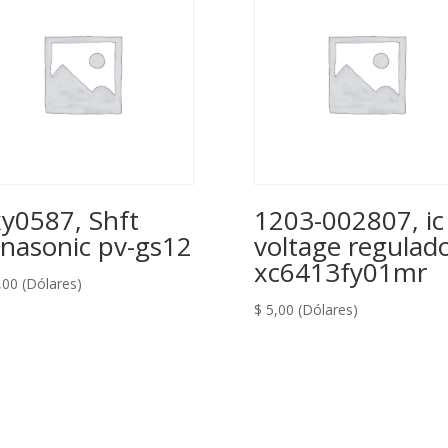
xy0587, Shft
1203-002807, ic
nasonic pv-gs12
voltage regulad
xc6413fy01mr
,00
(Dólares)
$
5,00
(Dólares)