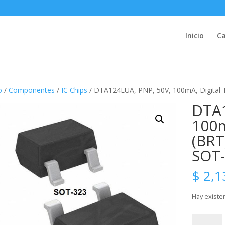
Inicio
Ca
o
/
Componentes
/
IC Chips
/ DTA124EUA, PNP, 50V, 100mA, Digital Tr
DTA1
100m
(BRT)
SOT
$
2,1
Hay existe
DTA124EU