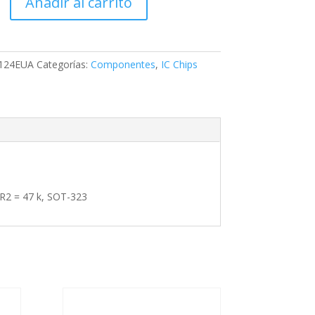
Añadir al carrito
124EUA
Categorías:
Componentes
,
IC Chips
s
 R2 = 47 k, SOT-323