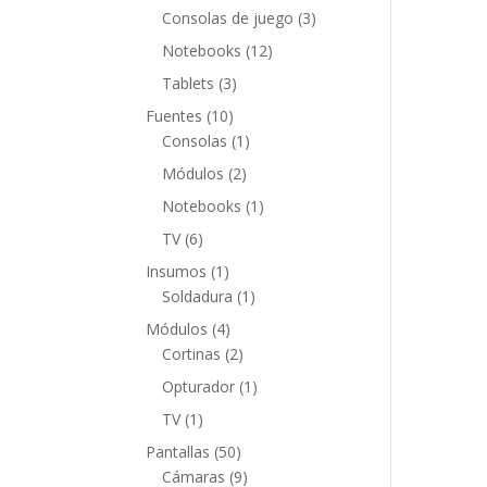
productos
3
Consolas de juego
3
productos
12
Notebooks
12
productos
3
Tablets
3
productos
10
Fuentes
10
productos
1
Consolas
1
producto
2
Módulos
2
productos
1
Notebooks
1
producto
6
TV
6
productos
1
Insumos
1
producto
1
Soldadura
1
producto
4
Módulos
4
productos
2
Cortinas
2
productos
1
Opturador
1
producto
1
TV
1
producto
50
Pantallas
50
productos
9
Cámaras
9