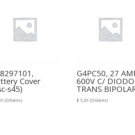
8297101,
G4PC50, 27 AM
ttery Cover
600V C/ DIODO
sc-s45)
TRANS BIPOLA
00
(Dólares)
$
5,00
(Dólares)