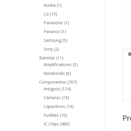
producto
1
Konka
1
producto
10
LG
10
productos
1
Panasonic
1
producto
1
Panavox
1
producto
5
Samsung
5
productos
2
Sony
2
D
productos
11
Baterías
11
productos
5
Amplificadores
5
productos
6
Notebooks
6
productos
707
Componentes
707
124
productos
Antiguos
124
productos
19
Cámaras
19
productos
10
Capacitivos
10
productos
10
Fusibles
10
Pr
productos
480
IC Chips
480
productos