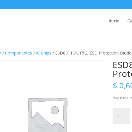
Inicio
Ca
o
/
Componentes
/
IC Chips
/ ESD8011MUT5G, ESD Protection Diode
ESD
Prot
$
0,6
Hay existe
ESD8011
ESD
Protectio
Diode,