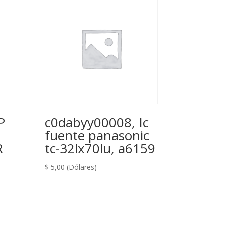
P
c0dabyy00008, Ic
fuente panasonic
R
tc-32lx70lu, a6159
$
5,00
(Dólares)