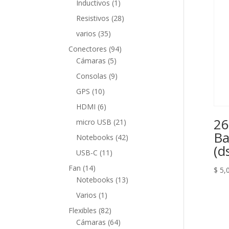
1
Inductivos
1
producto
28
Resistivos
28
productos
35
varios
35
productos
94
Conectores
94
5
productos
Cámaras
5
productos
9
Consolas
9
productos
10
GPS
10
productos
6
HDMI
6
productos
26
21
micro USB
21
productos
Ba
42
Notebooks
42
(d
productos
11
USB-C
11
productos
14
Fan
14
$
5,
productos
13
Notebooks
13
productos
1
Varios
1
producto
82
Flexibles
82
productos
64
Cámaras
64