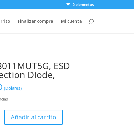
0 elementos
rrito
Finalizar compra
Mi cuenta
,
8011MUT5G, ESD
ection Diode,
0
(Dólares)
ncias
MUT5G,
Añadir al carrito
n