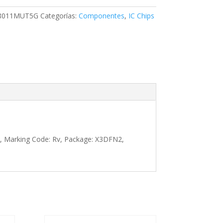
8011MUT5G
Categorías:
Componentes
,
IC Chips
0, Marking Code: Rv, Package: X3DFN2,