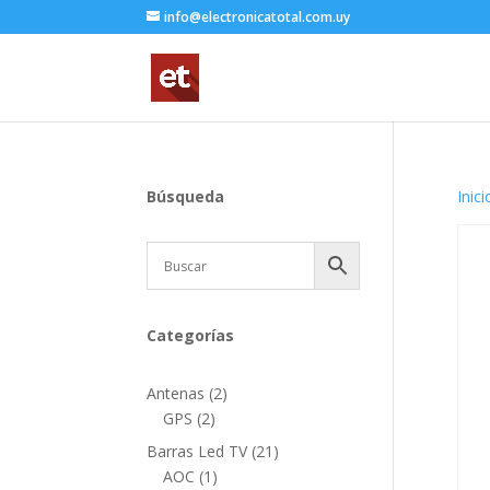
info@electronicatotal.com.uy
Búsqueda
Inici
Categorías
2
Antenas
2
2
productos
GPS
2
productos
21
Barras Led TV
21
1
productos
AOC
1