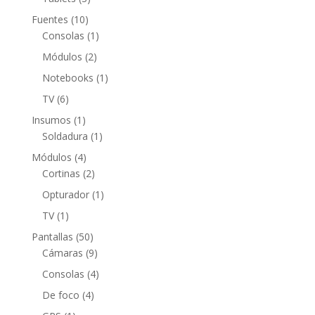
productos
10
Fuentes
10
productos
1
Consolas
1
producto
2
Módulos
2
productos
1
Notebooks
1
producto
6
TV
6
productos
1
Insumos
1
producto
1
Soldadura
1
producto
4
Módulos
4
productos
2
Cortinas
2
productos
1
Opturador
1
producto
1
TV
1
producto
50
Pantallas
50
productos
9
Cámaras
9
productos
4
Consolas
4
productos
4
De foco
4
productos