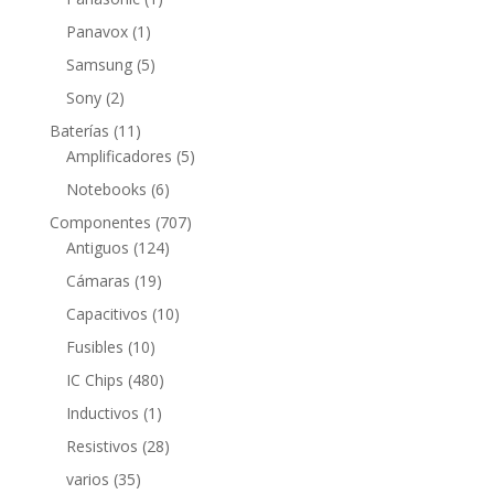
producto
1
Panavox
1
producto
5
Samsung
5
productos
2
Sony
2
productos
11
Baterías
11
productos
5
Amplificadores
5
productos
6
Notebooks
6
productos
707
Componentes
707
124
productos
Antiguos
124
productos
19
Cámaras
19
productos
10
Capacitivos
10
productos
10
Fusibles
10
productos
480
IC Chips
480
productos
1
Inductivos
1
producto
28
Resistivos
28
productos
35
varios
35