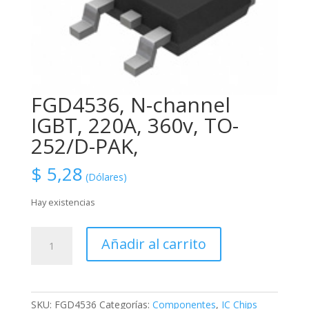
FGD4536, N-channel
IGBT, 220A, 360v, TO-
252/D-PAK,
$
5,28
(Dólares)
Hay existencias
FGD4536,
Añadir al carrito
N-
channel
IGBT,
220A,
SKU:
FGD4536
Categorías:
Componentes
,
IC Chips