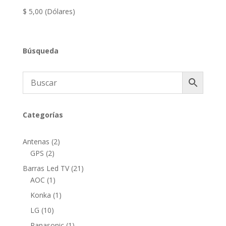
$
5,00
(Dólares)
Búsqueda
Categorías
2
Antenas
2
2
productos
GPS
2
productos
21
Barras Led TV
21
1
productos
AOC
1
producto
1
Konka
1
producto
10
LG
10
productos
1
Panasonic
1