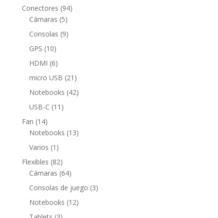
productos
94
Conectores
94
5
productos
Cámaras
5
productos
9
Consolas
9
productos
10
GPS
10
productos
6
HDMI
6
productos
21
micro USB
21
productos
42
Notebooks
42
productos
11
USB-C
11
productos
14
Fan
14
productos
13
Notebooks
13
productos
1
Varios
1
producto
82
Flexibles
82
productos
64
Cámaras
64
productos
3
Consolas de juego
3
productos
12
Notebooks
12
productos
3
Tablets
3