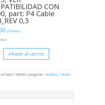
PATIBILIDAD CON
0, part: P4 Cable
_REV 0,3
00
(Dólares)
ncias
abGT-
Añadir al carrito
LcdTabGT-N8000
Categorías:
Flexibles
,
Tablets