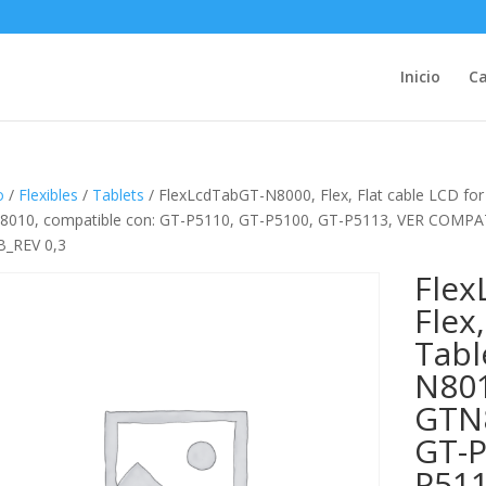
Inicio
Ca
o
/
Flexibles
/
Tablets
/ FlexLcdTabGT-N8000, Flex, Flat cable LCD f
010, compatible con: GT-P5110, GT-P5100, GT-P5113, VER COMPAT
B_REV 0,3
Flex
Flex
Tabl
N801
GTN8
GT-P
P511