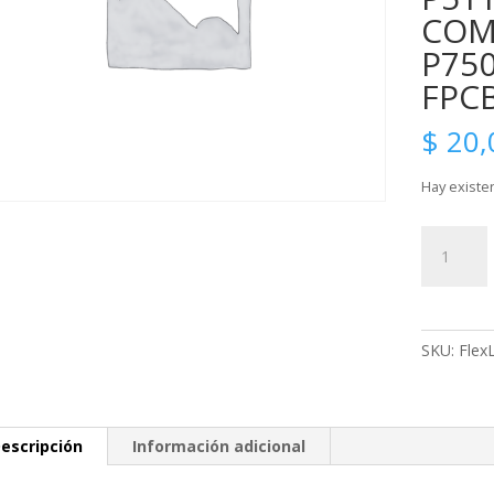
COM
P750
FPCB
$
20,
Hay existe
FlexLcdT
N8000,
Flex,
Flat
cable
SKU:
Flex
LCD
for
Tablet
Samsung
escripción
Información adicional
GT-
N8013EA,