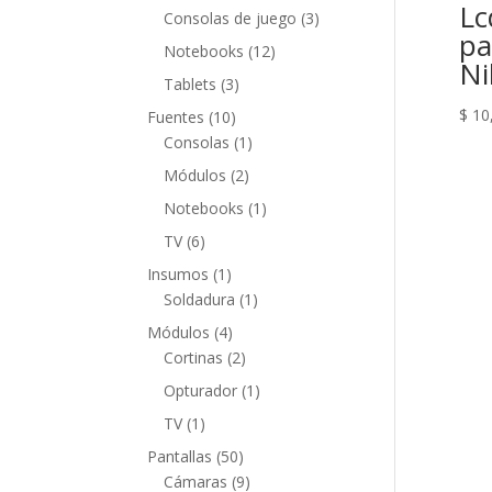
Lc
productos
3
Consolas de juego
3
pa
productos
12
Notebooks
12
Ni
productos
3
Tablets
3
productos
$
10
10
Fuentes
10
productos
1
Consolas
1
producto
2
Módulos
2
productos
1
Notebooks
1
producto
6
TV
6
productos
1
Insumos
1
producto
1
Soldadura
1
producto
4
Módulos
4
productos
2
Cortinas
2
productos
1
Opturador
1
producto
1
TV
1
producto
50
Pantallas
50
productos
9
Cámaras
9