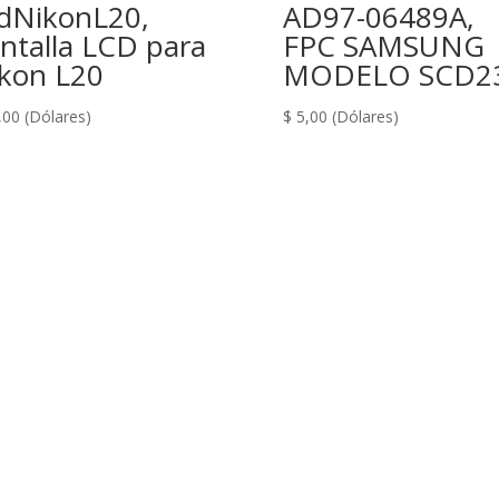
dNikonL20,
AD97-06489A,
0,3
cantidad
ntalla LCD para
FPC SAMSUNG
kon L20
MODELO SCD2
,00
(Dólares)
$
5,00
(Dólares)