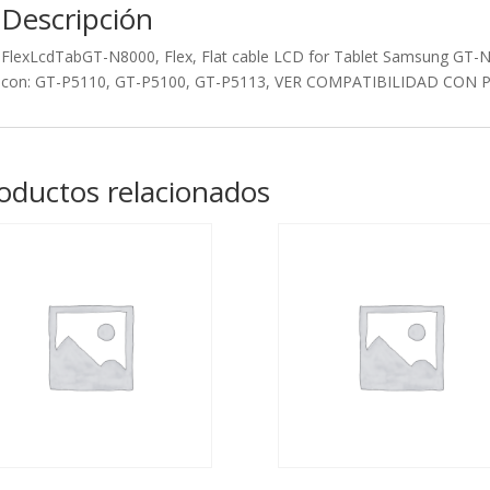
Descripción
GT-
N8000,
FlexLcdTabGT-N8000, Flex, Flat cable LCD for Tablet Samsung GT
GTN8010,
con: GT-P5110, GT-P5100, GT-P5113, VER COMPATIBILIDAD CON P75
compatibl
con:
GT-
P5110,
oductos relacionados
GT-
P5100,
GT-
P5113,
VER
COMPATI
CON
P7500,
part:
P4
Cable
FPCB_REV