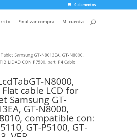
0 elementos
rrito
Finalizar compra
Mi cuenta
or Tablet Samsung GT-N8013EA, GT-N8000,
IBILIDAD CON P7500, part: P4 Cable
LcdTabGT-N8000,
, Flat cable LCD for
et Samsung GT-
3EA, GT-N8000,
010, compatible con:
5110, GT-P5100, GT-
3, VER