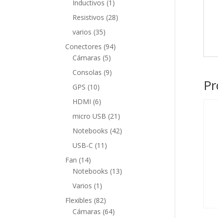
1
Inductivos
1
producto
28
Resistivos
28
productos
35
varios
35
productos
94
Conectores
94
5
productos
Cámaras
5
productos
9
Consolas
9
Pr
productos
10
GPS
10
productos
6
HDMI
6
productos
21
micro USB
21
productos
42
Notebooks
42
productos
11
USB-C
11
productos
14
Fan
14
productos
13
Notebooks
13
productos
1
Varios
1
producto
82
Flexibles
82
productos
64
Cámaras
64