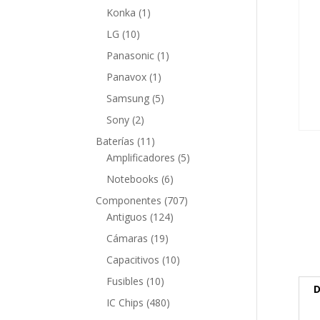
producto
1
Konka
1
producto
10
LG
10
productos
1
Panasonic
1
producto
1
Panavox
1
producto
5
Samsung
5
productos
2
Sony
2
productos
11
Baterías
11
productos
5
Amplificadores
5
productos
6
Notebooks
6
productos
707
Componentes
707
124
productos
Antiguos
124
productos
19
Cámaras
19
productos
10
Capacitivos
10
productos
10
Fusibles
10
D
productos
480
IC Chips
480
productos