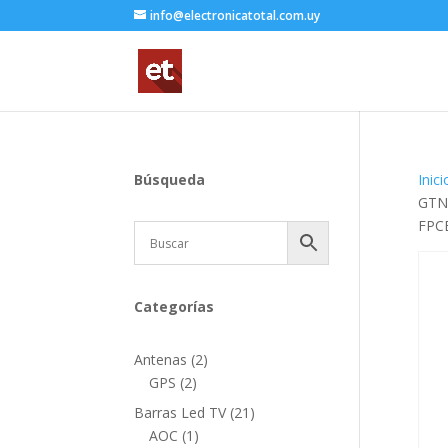
info@electronicatotal.com.uy
Búsqueda
Inici
GTN8
FPC
Categorías
2
Antenas
2
2
productos
GPS
2
productos
21
Barras Led TV
21
1
productos
AOC
1