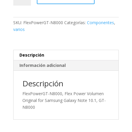
Flex
Power
Volumen
SKU:
FlexPowerGT-N8000
Categorías:
Componentes
,
Original
varios
for
Samsung
Galaxy
Note
Descripción
10.1,
Información adicional
GT-
N8000
cantidad
Descripción
FlexPowerGT-N8000, Flex Power Volumen
Original for Samsung Galaxy Note 10.1, GT-
N8000