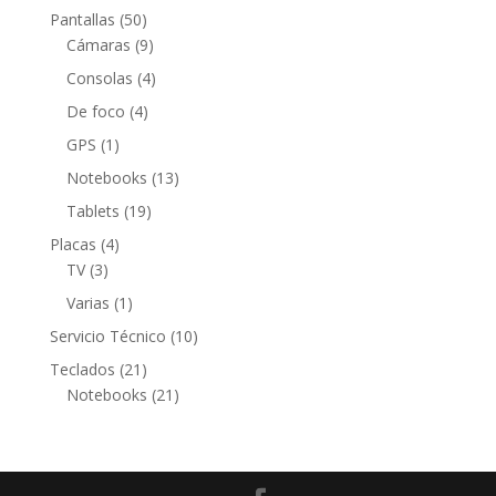
producto
50
Pantallas
50
productos
9
Cámaras
9
productos
4
Consolas
4
productos
4
De foco
4
productos
1
GPS
1
producto
13
Notebooks
13
productos
19
Tablets
19
productos
4
Placas
4
3
productos
TV
3
productos
1
Varias
1
producto
10
Servicio Técnico
10
productos
21
Teclados
21
productos
21
Notebooks
21
productos