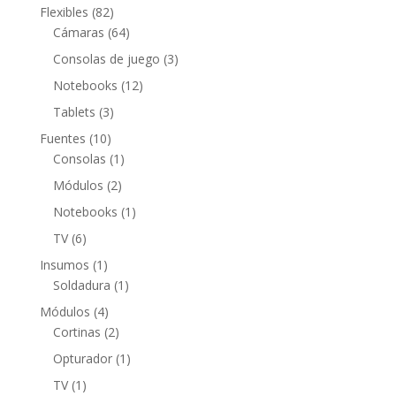
producto
82
Flexibles
82
productos
64
Cámaras
64
productos
3
Consolas de juego
3
productos
12
Notebooks
12
productos
3
Tablets
3
productos
10
Fuentes
10
productos
1
Consolas
1
producto
2
Módulos
2
productos
1
Notebooks
1
producto
6
TV
6
productos
1
Insumos
1
producto
1
Soldadura
1
producto
4
Módulos
4
productos
2
Cortinas
2
productos
1
Opturador
1
producto
1
TV
1