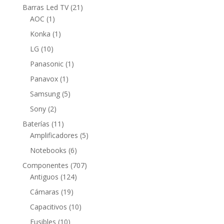
productos
21
Barras Led TV
21
1
productos
AOC
1
producto
1
Konka
1
producto
10
LG
10
productos
1
Panasonic
1
producto
1
Panavox
1
producto
5
Samsung
5
productos
2
Sony
2
productos
11
Baterías
11
productos
5
Amplificadores
5
productos
6
Notebooks
6
productos
707
Componentes
707
124
productos
Antiguos
124
productos
19
Cámaras
19
productos
10
Capacitivos
10
productos
10
Fusibles
10