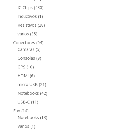
productos
480
IC Chips
480
productos
1
Inductivos
1
producto
28
Resistivos
28
productos
35
varios
35
productos
94
Conectores
94
5
productos
Cámaras
5
productos
9
Consolas
9
productos
10
GPS
10
productos
6
HDMI
6
productos
21
micro USB
21
productos
42
Notebooks
42
productos
11
USB-C
11
productos
14
Fan
14
productos
13
Notebooks
13
productos
1
Varios
1