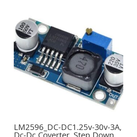
LM2596_DC-DC1.25v-30v-3A,
Dc-Dc Coverter, Step Down