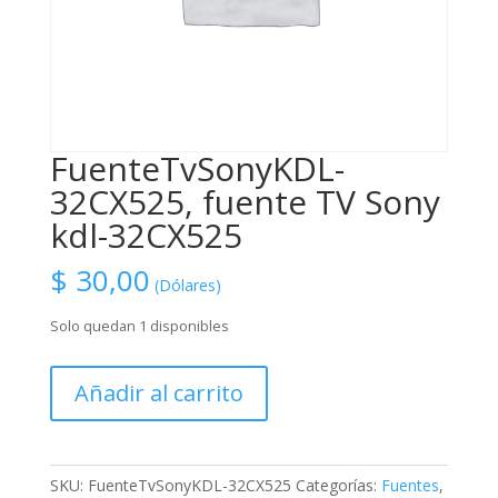
FuenteTvSonyKDL-
32CX525, fuente TV Sony
kdl-32CX525
$
30,00
(Dólares)
Solo quedan 1 disponibles
FuenteTvSonyKDL-
Añadir al carrito
32CX525,
fuente
TV
Sony
SKU:
FuenteTvSonyKDL-32CX525
Categorías:
Fuentes
,