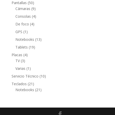
producto
50
Pantallas
50
productos
9
Cámaras
9
productos
4
Consolas
4
productos
4
De foco
4
productos
1
GPS
1
producto
13
Notebooks
13
productos
19
Tablets
19
productos
4
Placas
4
3
productos
TV
3
productos
1
Varias
1
producto
10
Servicio Técnico
10
productos
21
Teclados
21
productos
21
Notebooks
21
productos