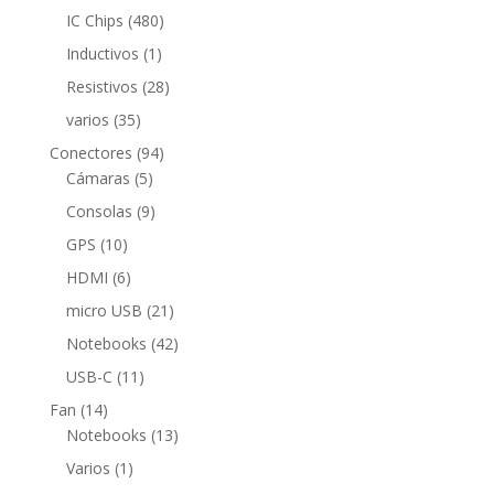
productos
480
IC Chips
480
productos
1
Inductivos
1
producto
28
Resistivos
28
productos
35
varios
35
productos
94
Conectores
94
5
productos
Cámaras
5
productos
9
Consolas
9
productos
10
GPS
10
productos
6
HDMI
6
productos
21
micro USB
21
productos
42
Notebooks
42
productos
11
USB-C
11
productos
14
Fan
14
productos
13
Notebooks
13
productos
1
Varios
1
producto