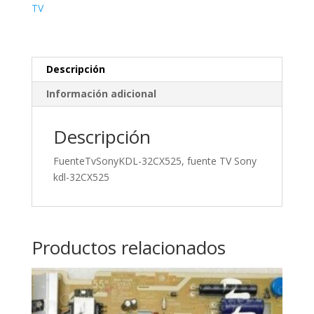
kdl-
TV
32CX525
cantidad
Descripción
Información adicional
Descripción
FuenteTvSonyKDL-32CX525, fuente TV Sony
kdl-32CX525
Productos relacionados