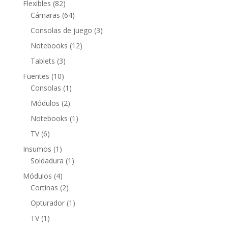
82
Flexibles
82
productos
64
Cámaras
64
productos
3
Consolas de juego
3
productos
12
Notebooks
12
productos
3
Tablets
3
productos
10
Fuentes
10
productos
1
Consolas
1
producto
2
Módulos
2
productos
1
Notebooks
1
producto
6
TV
6
productos
1
Insumos
1
producto
1
Soldadura
1
producto
4
Módulos
4
productos
2
Cortinas
2
productos
1
Opturador
1
producto
1
TV
1