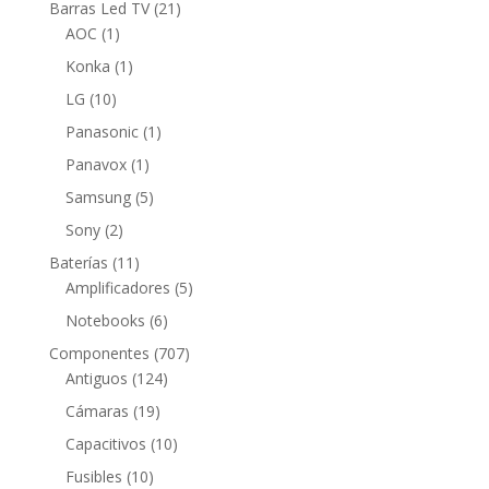
21
Barras Led TV
21
1
productos
AOC
1
producto
1
Konka
1
producto
10
LG
10
productos
1
Panasonic
1
producto
1
Panavox
1
producto
5
Samsung
5
productos
2
Sony
2
productos
11
Baterías
11
productos
5
Amplificadores
5
productos
6
Notebooks
6
productos
707
Componentes
707
124
productos
Antiguos
124
productos
19
Cámaras
19
productos
10
Capacitivos
10
productos
10
Fusibles
10