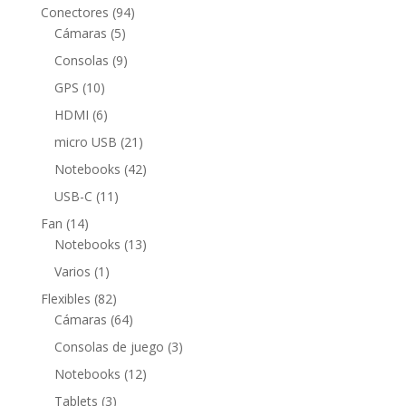
productos
94
Conectores
94
5
productos
Cámaras
5
productos
9
Consolas
9
productos
10
GPS
10
productos
6
HDMI
6
productos
21
micro USB
21
productos
42
Notebooks
42
productos
11
USB-C
11
productos
14
Fan
14
productos
13
Notebooks
13
productos
1
Varios
1
producto
82
Flexibles
82
productos
64
Cámaras
64
productos
3
Consolas de juego
3
productos
12
Notebooks
12
productos
3
Tablets
3