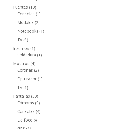
productos
10
Fuentes
10
productos
1
Consolas
1
producto
2
Módulos
2
productos
1
Notebooks
1
producto
6
TV
6
productos
1
Insumos
1
producto
1
Soldadura
1
producto
4
Módulos
4
productos
2
Cortinas
2
productos
1
Opturador
1
producto
1
TV
1
producto
50
Pantallas
50
productos
9
Cámaras
9
productos
4
Consolas
4
productos
4
De foco
4
productos
1
GPS
1