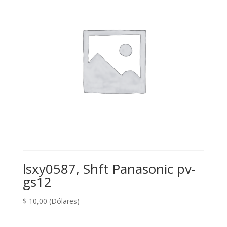
lsxy0587, Shft Panasonic pv-
gs12
$
10,00
(Dólares)