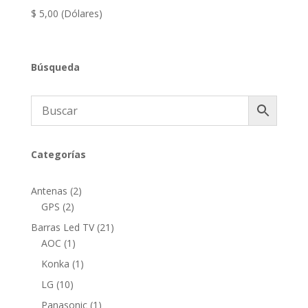
$
5,00
(Dólares)
Búsqueda
Categorías
2
Antenas
2
2
productos
GPS
2
productos
21
Barras Led TV
21
1
productos
AOC
1
producto
1
Konka
1
producto
10
LG
10
productos
1
Panasonic
1