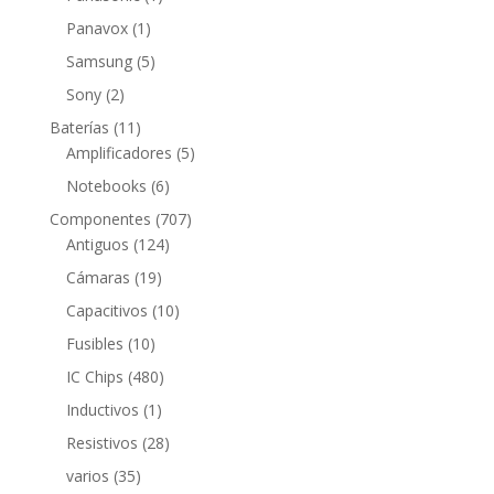
producto
1
Panavox
1
producto
5
Samsung
5
productos
2
Sony
2
productos
11
Baterías
11
productos
5
Amplificadores
5
productos
6
Notebooks
6
productos
707
Componentes
707
124
productos
Antiguos
124
productos
19
Cámaras
19
productos
10
Capacitivos
10
productos
10
Fusibles
10
productos
480
IC Chips
480
productos
1
Inductivos
1
producto
28
Resistivos
28
productos
35
varios
35