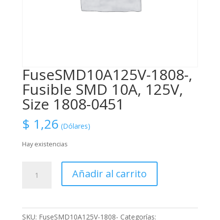
FuseSMD10A125V-1808-,
Fusible SMD 10A, 125V,
Size 1808-0451
$
1,26
(Dólares)
Hay existencias
FuseSMD10A125V-
Añadir al carrito
1808-,
Fusible
SMD
10A,
SKU:
FuseSMD10A125V-1808-
Categorías: