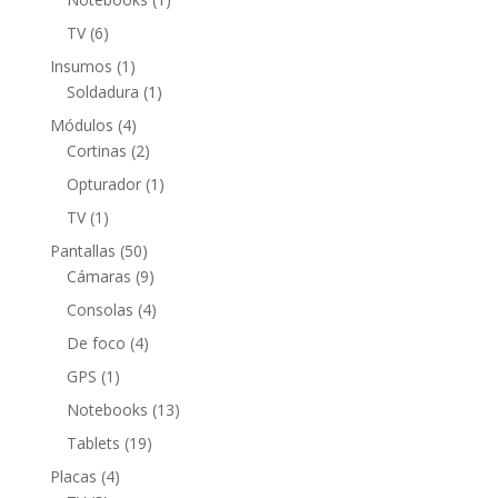
producto
6
TV
6
productos
1
Insumos
1
producto
1
Soldadura
1
producto
4
Módulos
4
productos
2
Cortinas
2
productos
1
Opturador
1
producto
1
TV
1
producto
50
Pantallas
50
productos
9
Cámaras
9
productos
4
Consolas
4
productos
4
De foco
4
productos
1
GPS
1
producto
13
Notebooks
13
productos
19
Tablets
19
productos
4
Placas
4