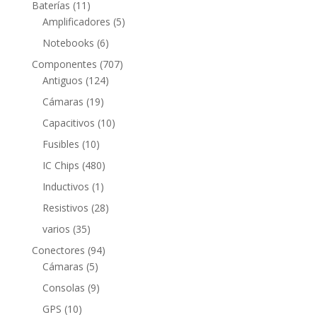
11
Baterías
11
productos
5
Amplificadores
5
productos
6
Notebooks
6
productos
707
Componentes
707
124
productos
Antiguos
124
productos
19
Cámaras
19
productos
10
Capacitivos
10
productos
10
Fusibles
10
productos
480
IC Chips
480
productos
1
Inductivos
1
producto
28
Resistivos
28
productos
35
varios
35
productos
94
Conectores
94
5
productos
Cámaras
5
productos
9
Consolas
9
productos
10
GPS
10