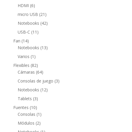
productos
6
HDMI
6
productos
21
micro USB
21
productos
42
Notebooks
42
productos
11
USB-C
11
productos
14
Fan
14
productos
13
Notebooks
13
productos
1
Varios
1
producto
82
Flexibles
82
productos
64
Cámaras
64
productos
3
Consolas de juego
3
productos
12
Notebooks
12
productos
3
Tablets
3
productos
10
Fuentes
10
productos
1
Consolas
1
producto
2
Módulos
2
productos
1
Notebooks
1