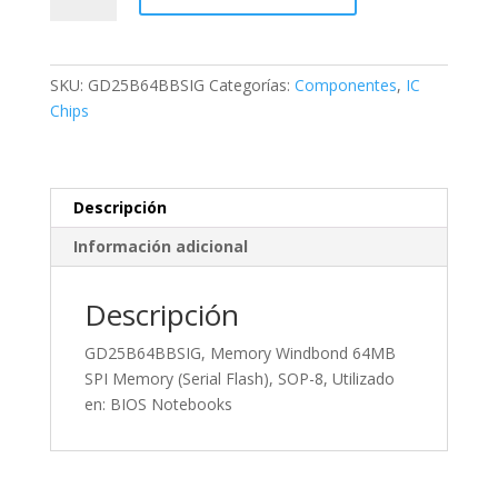
Windbond
64MB
SPI
SKU:
GD25B64BBSIG
Categorías:
Componentes
,
IC
Memory
Chips
(Serial
Flash),
SOP-
8,
Descripción
Utilizado
Información adicional
en:
BIOS
Notebooks
Descripción
cantidad
GD25B64BBSIG, Memory Windbond 64MB
SPI Memory (Serial Flash), SOP-8, Utilizado
en: BIOS Notebooks