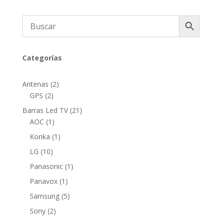
Categorías
2
Antenas
2
2
productos
GPS
2
productos
21
Barras Led TV
21
1
productos
AOC
1
producto
1
Konka
1
producto
10
LG
10
productos
1
Panasonic
1
producto
1
Panavox
1
producto
5
Samsung
5
productos
2
Sony
2
productos