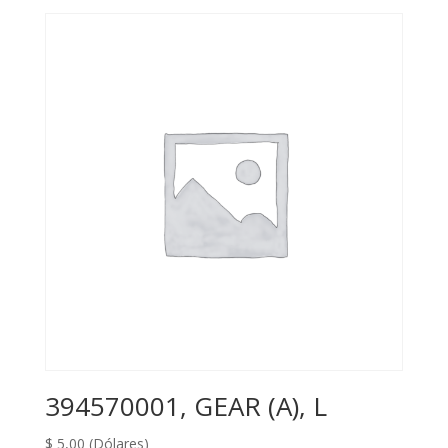
394570001, GEAR (A), L
$
5,00
(Dólares)