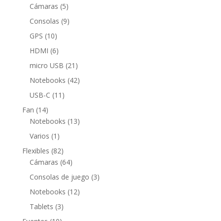
5
productos
Cámaras
5
productos
9
Consolas
9
productos
10
GPS
10
productos
6
HDMI
6
productos
21
micro USB
21
productos
42
Notebooks
42
productos
11
USB-C
11
productos
14
Fan
14
productos
13
Notebooks
13
productos
1
Varios
1
producto
82
Flexibles
82
productos
64
Cámaras
64
productos
3
Consolas de juego
3
productos
12
Notebooks
12
productos
3
Tablets
3
productos
10