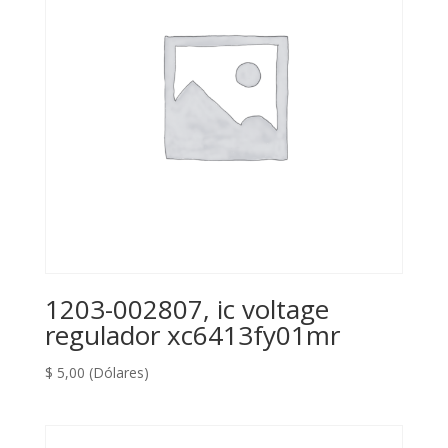
S64001,
cantidad
1203-002807, ic voltage
regulador xc6413fy01mr
$
5,00
(Dólares)