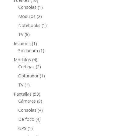
Fuentes
10
productos
1
Consolas
1
producto
2
Módulos
2
productos
1
Notebooks
1
producto
6
TV
6
productos
1
Insumos
1
producto
1
Soldadura
1
producto
4
Módulos
4
productos
2
Cortinas
2
productos
1
Opturador
1
producto
1
TV
1
producto
50
Pantallas
50
productos
9
Cámaras
9
productos
4
Consolas
4
productos
4
De foco
4
productos
1
GPS
1
producto