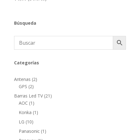
Búsqueda
Categorías
2
Antenas
2
2
productos
GPS
2
productos
21
Barras Led TV
21
1
productos
AOC
1
producto
1
Konka
1
producto
10
LG
10
productos
1
Panasonic
1
producto