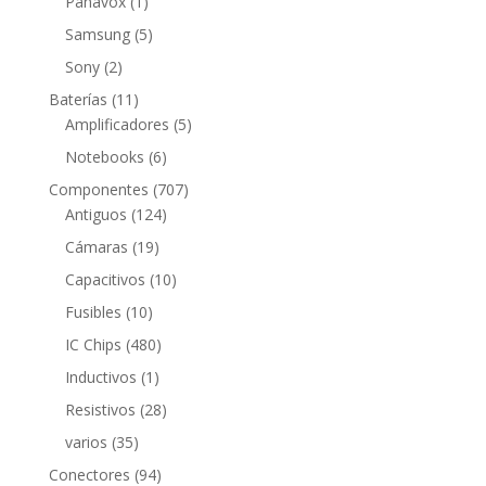
1
Panavox
1
producto
5
Samsung
5
productos
2
Sony
2
productos
11
Baterías
11
productos
5
Amplificadores
5
productos
6
Notebooks
6
productos
707
Componentes
707
124
productos
Antiguos
124
productos
19
Cámaras
19
productos
10
Capacitivos
10
productos
10
Fusibles
10
productos
480
IC Chips
480
productos
1
Inductivos
1
producto
28
Resistivos
28
productos
35
varios
35
productos
94
Conectores
94