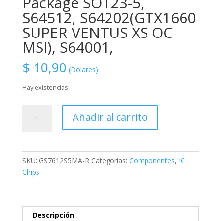
Package SOT23-5,
S64512, S64202(GTX1660
SUPER VENTUS XS OC
MSI), S64001,
$
10,90
(Dólares)
Hay existencias
GS7612S5MA-
Añadir al carrito
R,
Markings
codes:
ELMAS,
SKU:
GS7612S5MA-R
Categorías:
Componentes
,
IC
Markings
Chips
codes
compatibles:
ELMXX
(XX
Descripción