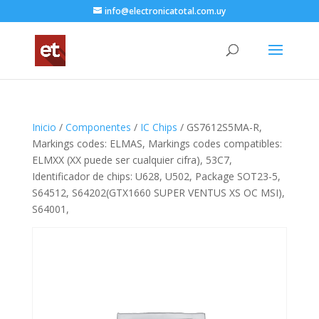
info@electronicatotal.com.uy
Inicio
/
Componentes
/
IC Chips
/ GS7612S5MA-R,
Markings codes: ELMAS, Markings codes compatibles:
ELMXX (XX puede ser cualquier cifra), 53C7,
Identificador de chips: U628, U502, Package SOT23-5,
S64512, S64202(GTX1660 SUPER VENTUS XS OC MSI),
S64001,