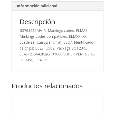
puede
Información adicional
ser
cualquier
cifra),
Descripción
53C7,
GS7612S5MA-R, Markings codes: ELMAS,
Identificador
Markings codes compatibles: ELMXX (XX
de
puede ser cualquier cifra), 53C7, Identificador
chips:
de chips: U628, U502, Package SOT23-5,
U628,
S64512, S64202(GTX1660 SUPER VENTUS XS
U502,
OC MSI), S64001,
Package
SOT23-
5,
S64512,
Productos relacionados
S64202(GTX1660
SUPER
VENTUS
XS
OC
MSI),